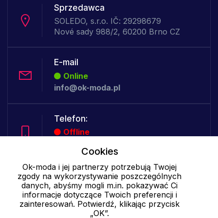
Sprzedawca
SOLEDO, s.r.o. IČ: 29298679
Nové sady 988/2, 60200 Brno CZ
E-mail
Online
info@ok-moda.pl
Telefon:
Offline
Cookies
Ok-moda i jej partnerzy potrzebują Twojej
Cookies - szczegółowe ustawienia
|
Więcej informacji
|
Polityka
zgody na wykorzystywanie poszczególnych
prywatności
danych, abyśmy mogli m.in. pokazywać Ci
informacje dotyczące Twoich preferencji i
zainteresowań. Potwierdź, klikając przycisk
„OK”.