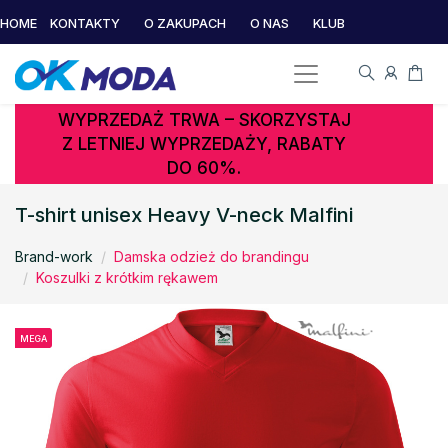
HOME
KONTAKTY
O ZAKUPACH
O NAS
KLUB
WYPRZEDAŻ TRWA – SKORZYSTAJ
Z LETNIEJ WYPRZEDAŻY, RABATY
DO 60%.
T-shirt unisex Heavy V-neck Malfini
Brand-work
Damska odzież do brandingu
Koszulki z krótkim rękawem
MEGA