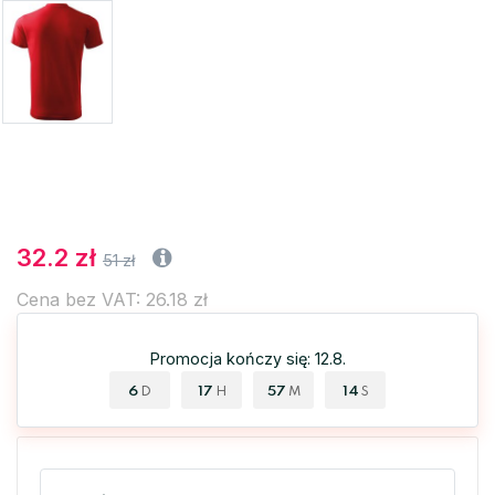
32.2 zł
51 zł
Cena bez VAT: 26.18 zł
Promocja kończy się: 12.8.
6
17
57
14
D
H
M
S