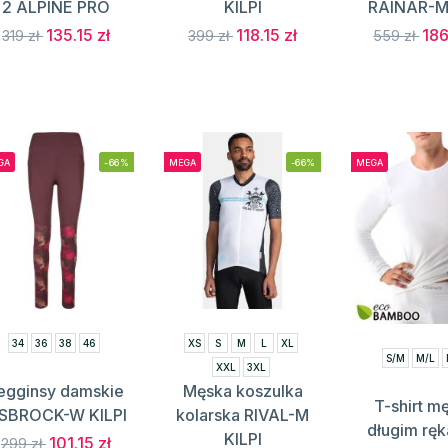
2 ALPINE PRO
KILPI
RAINAR-M 
135.15 zł
118.15 zł
186
319 zł
399 zł
559 zł
GA
-66%
MEGA
-66%
MEGA
34
36
38
46
XS
S
M
L
XL
S/M
M/L
XXL
3XL
egginsy damskie
Męska koszulka
T-shirt mę
ISBROCK-W KILPI
kolarska RIVAL-M
długim rę
KILPI
101.15 zł
299 zł