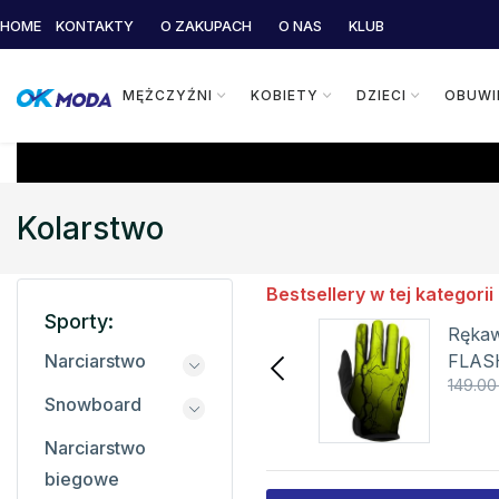
HOME
KONTAKTY
O ZAKUPACH
O NAS
KLUB
MĘŻCZYŹNI
KOBIETY
DZIECI
OBUWI
Kolarstwo
Bestsellery w tej kategorii
Sporty:
Funkcjonalna koszulka
Rękaw
męska Destiny Malfini
FLAS
Narciarstwo
37.80 zł
64.00 zł
149.00 
Snowboard
Szczegóły
Narciarstwo
biegowe