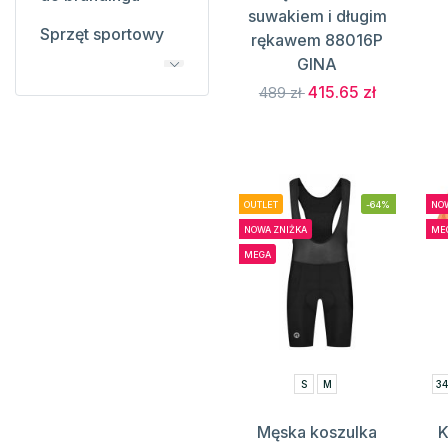
suwakiem i długim
Sprzęt sportowy
rękawem 88016P
GINA
415.65 zł
489 zł
OUTLET
-64%
NOW
NOWA ZNIŻKA
ME
MEGA
S
M
3
Męska koszulka
K