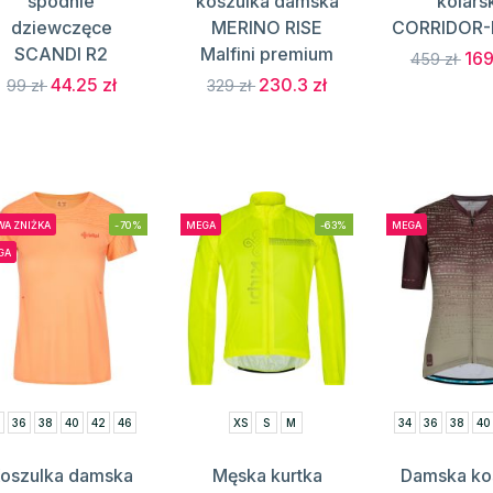
spodnie
koszulka damska
kolars
dziewczęce
MERINO RISE
CORRIDOR-M
SCANDI R2
Malfini premium
169
459 zł
44.25 zł
230.3 zł
99 zł
329 zł
A ZNIŻKA
-70%
MEGA
-63%
MEGA
GA
4
36
38
40
42
46
XS
S
M
34
36
38
40
oszulka damska
Męska kurtka
Damska ko