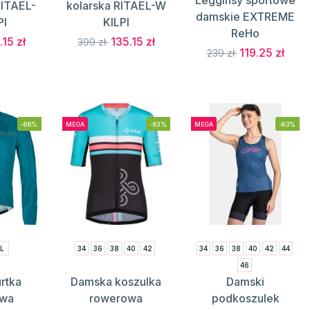
ITAEL-
kolarska RITAEL-W
damskie EXTREME
PI
KILPI
ReHo
.15 zł
135.15 zł
399 zł
119.25 zł
239 zł
-66%
MEGA
-63%
MEGA
-63%
L
34
36
38
40
42
34
36
38
40
42
44
46
rtka
Damska koszulka
Damski
owa
rowerowa
podkoszulek