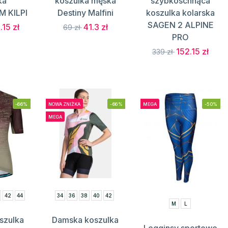
ka
koszulka męska
szybkoschnąca
 KILPI
Destiny Malfini
koszulka kolarska
SAGEN 2 ALPINE
.15 zł
41.3 zł
69 zł
PRO
152.15 zł
339 zł
-66%
NOWA ZNIŻKA
-66%
MEGA
-50%
MEGA
42
44
34
36
38
40
42
M
L
szulka
Damska koszulka
Legginsy sportowe