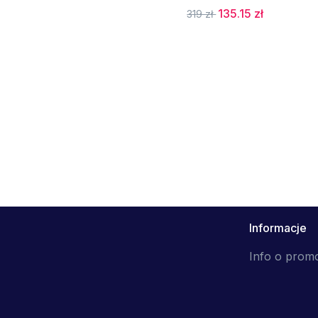
135.15 zł
319 zł
Informacje
Info o prom