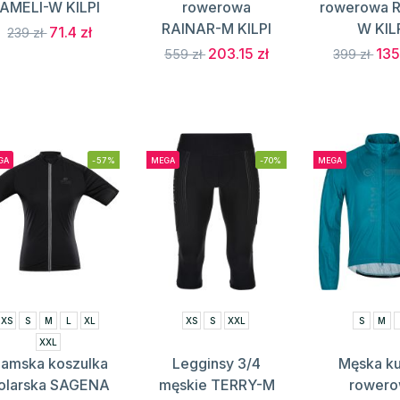
AMELI-W KILPI
rowerowa
rowerowa R
RAINAR-M KILPI
W KIL
71.4 zł
239 zł
203.15 zł
135
559 zł
399 zł
GA
-57%
MEGA
-70%
MEGA
XS
S
M
L
XL
XS
S
XXL
S
M
XXL
amska koszulka
Legginsy 3/4
Męska ku
olarska SAGENA
męskie TERRY-M
rower