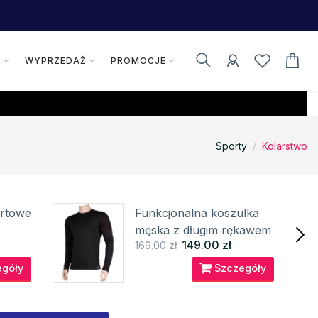
K
WYPRZEDAŻ
PROMOCJE
Sporty
Kolarstwo
ortowe
Funkcjonalna koszulka
męska z długim rękawem
149.00 zł
169.00 zł
SOLID 01 VoXX®
góły
Szczegóły