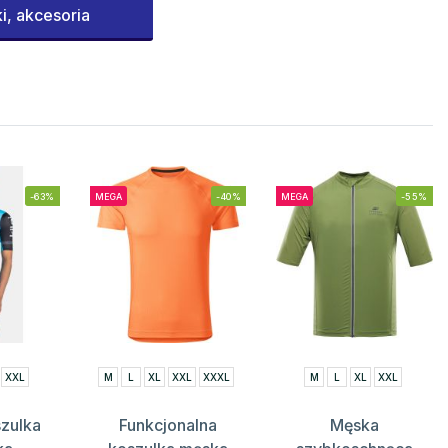
i, akcesoria
-63%
MEGA
-40%
MEGA
-55%
XXL
M
L
XL
XXL
XXXL
M
L
XL
XXL
zulka
Funkcjonalna
Męska