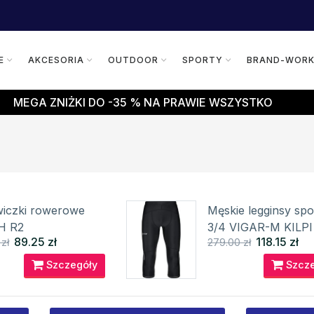
E
AKCESORIA
OUTDOOR
SPORTY
BRAND-WOR
MEGA ZNIŻKI DO -35 % NA PRAWIE WSZYSTKO
iczki rowerowe
Męskie legginsy sp
H R2
3/4 VIGAR-M KILPI
89.25 zł
118.15 zł
zł
279.00 zł
Szczegóły
Szcze