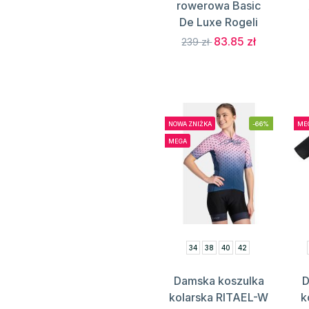
rowerowa Basic
De Luxe Rogeli
83.85 zł
239 zł
NOWA ZNIŻKA
-66%
ME
MEGA
34
38
40
42
Damska koszulka
D
kolarska RITAEL-W
k