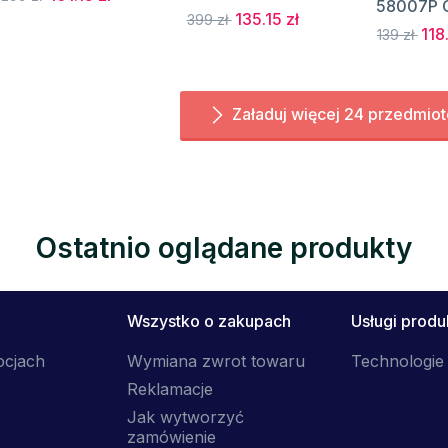
58007P 
135.15 zł
399 zł
118.
139 zł
Załaduj więcej 24 przedmio
Ostatnio oglądane produkty
Wszystko o zakupach
Usługi prod
ocjach
Wymiana zwrot towaru
Technologie 
Reklamacje
Jak wytworzyć
zamówienie