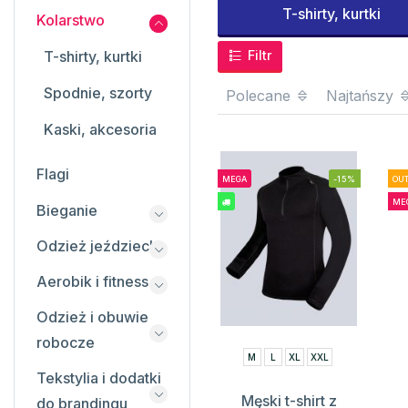
T-shirty, kurtki
Kolarstwo
T-shirty, kurtki
Filtr
Spodnie, szorty
Polecane
Najtańszy
Kaski, akcesoria
Flagi
MEGA
-15%
OUT
ME
Bieganie
Odzież jeździecka
Aerobik i fitness
Odzież i obuwie
robocze
M
L
XL
XXL
Tekstylia i dodatki
Męski t-shirt z
do brandingu