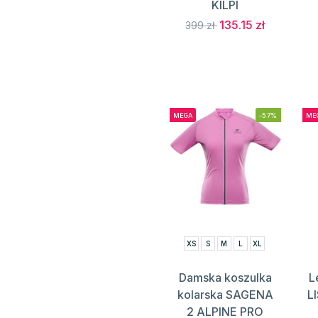
KILPI
135.15 zł
399 zł
MEGA
-57%
ME
XS
S
M
L
XL
Damska koszulka
L
kolarska SAGENA
L
2 ALPINE PRO