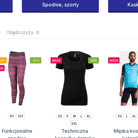
Spodnie, szorty
Kask
Najdroższy
LET
-55%
MEGA
-30%
MEGA
GA
6Y
12Y
XS
S
M
L
XL
XS
L
XL
XXL
Funkcjonalne
Techniczna
Męska kos