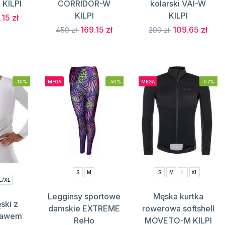
KILPI
CORRIDOR-W
kolarski VAI-W
KILPI
KILPI
.15 zł
169.15 zł
109.65 zł
459 zł
299 zł
-15%
MEGA
-50%
MEGA
-57%
S
M
S
M
L
XL
L/XL
Legginsy sportowe
Męska kurtka
ski z
damskie EXTREME
rowerowa softshell
kawem
ReHo
MOVETO-M KILPI