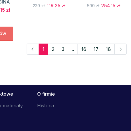
GINA
119.25 zł
254.15 zł
239 zł
599 zł
15 zł
tów
1
2
3
..
16
17
18
uktowe
O firmie
i materiały
Historia