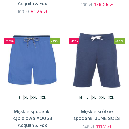
Asquith & Fox
179.25 zł
239 zł
81.75 zł
109 zł
MEGA
-25%
MEGA
-25%
S
XL
XXL
3XL
M
L
XL
XXL
3XL
Męskie spodenki
Męskie krótkie
kąpielowe AQ053
spodenki JUNE SOĽS
Asquith & Fox
111.2 zł
149 zł