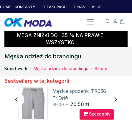
HOME
KONTAKTY
O ZAKUPACH
O NAS
KLUB
MEGA ZNIŻKI DO -35 % NA PRAWIE
WSZYSTKO
Męska odzież do brandingu
Brand-work
Męska odzież do brandingu
Szorty
Bestsellery w tej kategorii
ge
Męskie spodenki TR058
nd
TriDri®
70.50 zł
99.00 zł
óły
Szczegóły