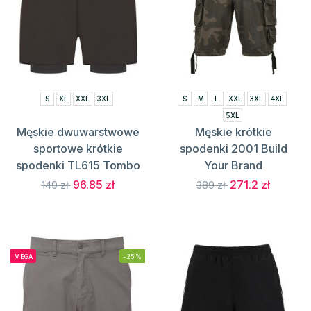
S
XL
XXL
3XL
S
M
L
XXL
3XL
4XL
5XL
Męskie dwuwarstwowe
Męskie krótkie
sportowe krótkie
spodenki 2001 Build
spodenki TL615 Tombo
Your Brand
96.85 zł
271.2 zł
149 zł
389 zł
MEGA
-25%