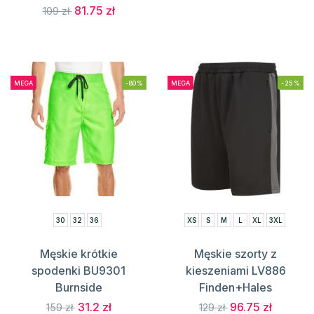
81.75 zł
109 zł
MEGA
-80%
MEGA
-25%
30
32
36
XS
S
M
L
XL
3XL
Męskie krótkie
Męskie szorty z
spodenki BU9301
kieszeniami LV886
Burnside
Finden+Hales
31.2 zł
96.75 zł
159 zł
129 zł