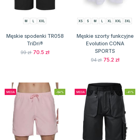
M
L
XXL
XS
S
M
L
XL
XXL
3XL
Męskie spodenki TR058
Męskie szorty funkcyjne
TriDri®
Evolution CONA
SPORTS
70.5 zł
99 zł
75.2 zł
94 zł
MEGA
-84%
MEGA
-41%