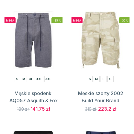
MEGA
-25%
MEGA
-30%
S
M
XL
XXL
3XL
S
M
L
XL
Męskie spodenki
Męskie szorty 2002
AQ057 Asquith & Fox
Build Your Brand
141.75 zł
223.2 zł
189 zł
319 zł