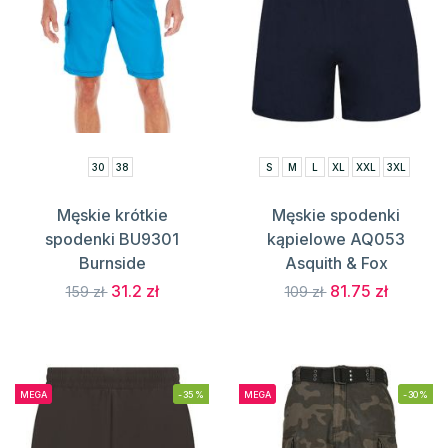
30
38
S
M
L
XL
XXL
3XL
Męskie krótkie
Męskie spodenki
spodenki BU9301
kąpielowe AQ053
Burnside
Asquith & Fox
31.2 zł
81.75 zł
159 zł
109 zł
MEGA
-35%
MEGA
-30%