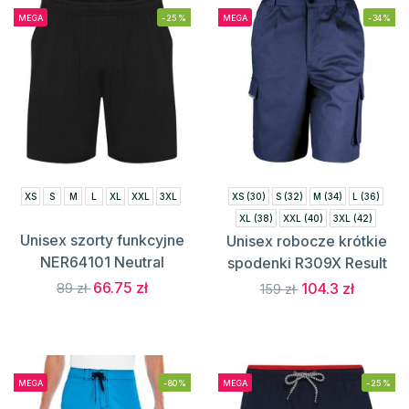
MEGA
-25%
MEGA
-34%
XS
S
M
L
XL
XXL
3XL
XS (30)
S (32)
M (34)
L (36)
XL (38)
XXL (40)
3XL (42)
Unisex szorty funkcyjne
Unisex robocze krótkie
4XL (44)
NER64101 Neutral
spodenki R309X Result
66.75 zł
104.3 zł
89 zł
159 zł
MEGA
-80%
MEGA
-25%