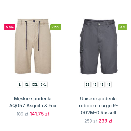
MEGA
-25%
-7%
L
XL
XXL
3XL
28
42
46
48
Męskie spodenki
Unisex spodenki
AQ057 Asquith & Fox
robocze cargo R-
002M-0 Russell
141.75 zł
189 zł
239 zł
259 zł