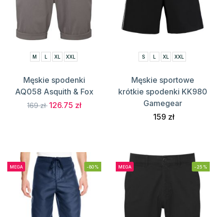
M
L
XL
XXL
S
L
XL
XXL
Męskie spodenki
Męskie sportowe
AQ058 Asquith & Fox
krótkie spodenki KK980
Gamegear
126.75 zł
169 zł
159 zł
MEGA
-80%
MEGA
-25%