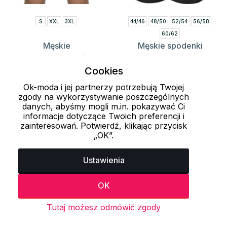
S
XXL
3XL
44/46
48/50
52/54
56/58
60/62
Męskie
Męskie spodenki
spodenbki/kąpielówki
robocze Woody
Asterix Nath
RIMECK
Cookies
10.5 zł
104.3 zł
69 zł
179 zł
Ok-moda i jej partnerzy potrzebują Twojej
zgody na wykorzystywanie poszczególnych
danych, abyśmy mogli m.in. pokazywać Ci
informacje dotyczące Twoich preferencji i
Załaduj więcej 24 przedmiotów
zainteresowań. Potwierdź, klikając przycisk
„OK”.
1
2
3
4
5
6
7
8
Ustawienia
OK
Ostatnio oglądane produkty
Tutaj możesz odmówić zgody