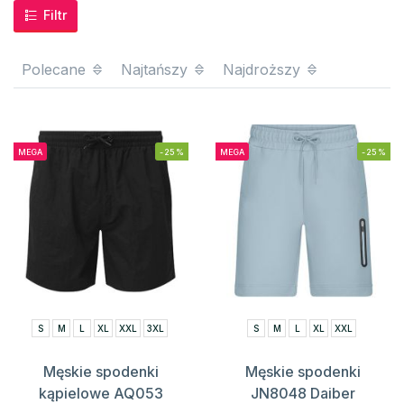
Filtr
Polecane
Najtańszy
Najdroższy
MEGA
-25%
MEGA
-25%
S
M
L
XL
XXL
3XL
S
M
L
XL
XXL
Męskie spodenki
Męskie spodenki
kąpielowe AQ053
JN8048 Daiber