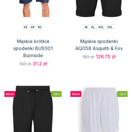
36
38
40
M
XL
XXL
3XL
Męskie krótkie
Męskie spodenki
spodenki BU9301
AQ058 Asquith & Fox
Burnside
126.75 zł
169 zł
31.2 zł
159 zł
MEGA
-28%
MEGA
-20%