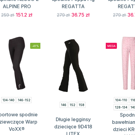
ALPINE PRO
REGATTA
REGAT
151.2 zł
36.75 zł
36.
259 zł
279 zł
279 zł
-41%
MEGA
134-140
146-152
104-110
11
146
152
158
128-134
14
portowe spodnie
Spodn
152-158
16
Długie legginsy
ziewczęce Warp
bawełnian
dziecięce 9D418
VoXX®
dzieci K
LITEX