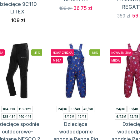
dziecięce 9C110
REGAT
36.75 zł
199 zł
LITEX
59.
359 zł
109 zł
GA
-41%
NOWA ZNIŻKA
-86%
NOWA ZNIŻKA
MEGA
MEGA
104-110
116-122
24/36
36/48
48/60
24/36
36/48
128-134
140-146
6/12M
12/18
6/12M
12/18
ziecięce spodnie
Dziecięce
Dzieci
outdoorowe-
wodoodporne
wodoodp
dpinane NESCO 2
spodnie Peppa Pig
spodnie Pe