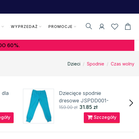
K
WYPRZEDAŻ
PROMOCJE
DO 60%.
Dzieci
Spodnie
Czas wolny
 dla
Dziecięce spodnie
dresowe JSPDD001-
31.85 zł
159.00 zł
JSPDD001 4F
góły
Szczegóły