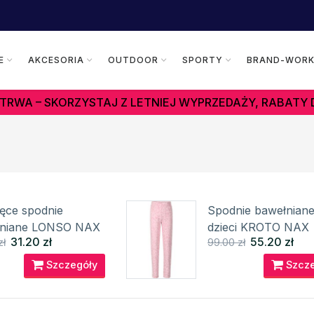
E
AKCESORIA
OUTDOOR
SPORTY
BRAND-WOR
TRWA – SKORZYSTAJ Z LETNIEJ WYPRZEDAŻY, RABATY 
ięce spodnie
Spodnie bawełniane
łniane LONSO NAX
dzieci KROTO NAX
31.20 zł
55.20 zł
zł
99.00 zł
Szczegóły
Szcze