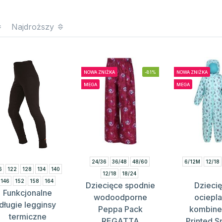
Najdroższy
NOWA ZNIŻKA
-81%
NOWA ZNIŻKA
MEGA
MEGA
24/36
36/48
48/60
6/12M
12/18
6
122
128
134
140
12/18
18/24
146
152
158
164
Dziecięce spodnie
Dzieci
Funkcjonalne
wodoodporne
ociepl
długie legginsy
Peppa Pack
kombin
termiczne
REGATTA
Printed Sp