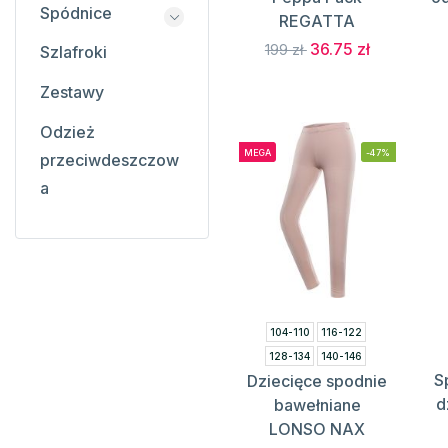
Spódnice
REGATTA
36.75 zł
199 zł
Szlafroki
Zestawy
Odzież
MEGA
-47%
przeciwdeszczow
a
104-110
116-122
128-134
140-146
S
Dziecięce spodnie
152-158
164-170
d
bawełniane
LONSO NAX