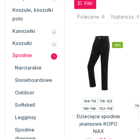
Filtr
Koszule, koszulki
Polecane
Najtańszy
polo
Kamizelki
Koszulki
-39%
Spodnie
Narciarskie
Snowboardowe
Outdoor
104-110
116-122
Softshell
11
140-146
152-158
Dziecięce spodnie
164-170
Legginsy
jeansowe KOPO
Spodnie
NAX
dresowe,