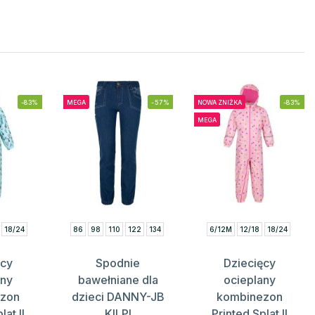
-83%
MEGA
-57%
NOWA ZNIŻKA
-83%
MEGA
18/24
86
98
110
122
134
6/12M
12/18
18/24
ęcy
Spodnie
Dziecięcy
any
bawełniane dla
ocieplany
ezon
dzieci DANNY-JB
kombinezon
lat II
KILPI
Printed Splat II