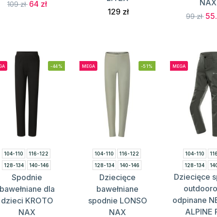
NAX
64 zł
109 zł
129 zł
55.
99 zł
GA
-44%
MEGA
-51%
MEGA
104-110
116-122
104-110
116-122
104-110
11
128-134
140-146
128-134
140-146
128-134
14
Dziecięce 
Spodnie
Dziecięce
152-158
164-170
152-158
outdoor
bawełniane dla
bawełniane
odpinane N
dzieci KROTO
spodnie LONSO
ALPINE
NAX
NAX