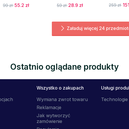
151
55.2 zł
28.9 zł
259 zł
99 zł
59 zł
Załaduj więcej 24 przedmio
Ostatnio oglądane produkty
Wszystko o zakupach
Usługi prod
ocjach
Wymiana zwrot towaru
Technologie 
Reklamacje
Jak wytworzyć
zamówienie