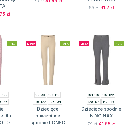
41.65 zł
79 zł
TA
31.2 zł
59 zł
75 zł
-44%
MEGA
-51%
MEGA
-47%
6-122
92-98
104-110
104-110
116-122
0-146
116-122
128-134
128-134
140-146
ie
Dziecięce
Dziecięce spodnie
4-170
140-146
152-158
e dla
bawełniane
NINO NAX
ROTO
spodnie LONSO
41.65 zł
79 zł