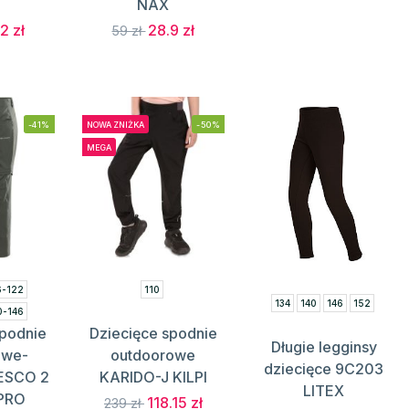
NAX
2 zł
28.9 zł
59 zł
-41%
NOWA ZNIŻKA
-50%
MEGA
6-122
110
134
140
146
152
0-146
spodnie
Dziecięce spodnie
Długie legginsy
owe-
outdoorowe
dziecięce 9C203
ESCO 2
KARIDO-J KILPI
LITEX
 PRO
118.15 zł
239 zł