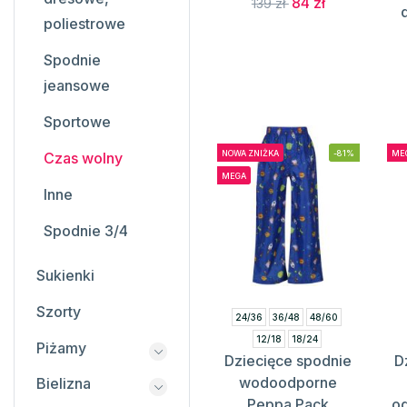
84 zł
139 zł
poliestrowe
Spodnie
jeansowe
Sportowe
NOWA ZNIŻKA
-81%
ME
Czas wolny
MEGA
Inne
Spodnie 3/4
Sukienki
Szorty
24/36
36/48
48/60
12/18
18/24
Piżamy
Dziecięce spodnie
D
wodoodporne
Bielizna
Peppa Pack
o