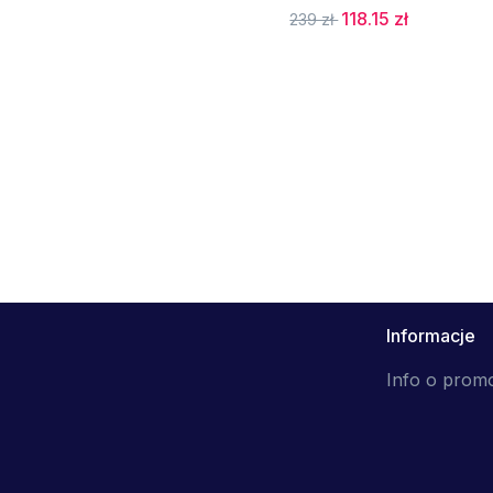
118.15 zł
239 zł
Informacje
Info o prom