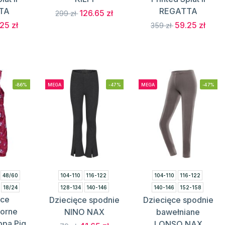
TA
REGATTA
126.65 zł
299 zł
25 zł
59.25 zł
359 zł
-86%
MEGA
-47%
MEGA
-47%
48/60
104-110
116-122
104-110
116-122
18/24
128-134
140-146
140-146
152-158
ęce
Dziecięce spodnie
Dziecięce spodnie
152-158
164-170
orne
NINO NAX
bawełniane
ppa Pig
LONSO NAX