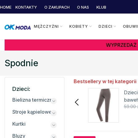
HOME
KONTAKTY
O ZAKUPACH
O NAS
KLUB
MĘŻCZYŹNI
KOBIETY
DZIECI
OBUWI
WYPRZEDAŻ 
Spodnie
Bestsellery w tej kategorii
Dzieci:
Dziecięcy ocieplany
Dziec
kombinezon Printed
bawe
Bielizna termiczna
59.25 zł
359.00 zł
59.00 
Splat II REGATTA
Stroje kąpielowe
Szczegóły
Kurtki
Bluzy