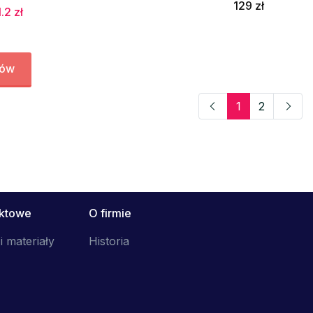
129 zł
.2 zł
tów
1
2
uktowe
O firmie
i materiały
Historia