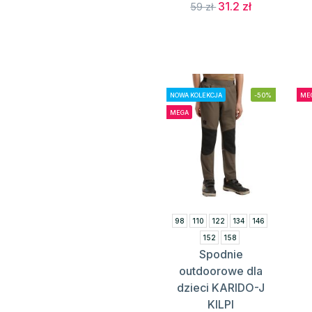
31.2 zł
59 zł
NOWA KOLEKCJA
-50%
ME
MEGA
98
110
122
134
146
152
158
Spodnie
outdoorowe dla
dzieci KARIDO-J
KILPI