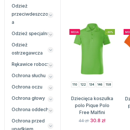
Odzież
przeciwdeszczow
a
MEGA
-30%
ME
Odzież specjalna
Odzież
ostrzegawcza
Rękawice robocze
Ochrona słuchu
110
122
134
146
158
Ochrona oczu
Ochrona głowy
Dziecięca koszulka
Dz
polo Pique Polo
Ochrona oddechu
Free Malfini
30.8 zł
Ochrona przed
44 zł
upadkiem