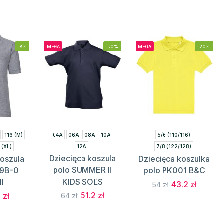
-8%
MEGA
-20%
MEGA
-20%
116 (M)
04A
06A
08A
10A
5/6 (110/116)
 (XL)
12A
7/8 (122/128)
Dziecięca koszula
koszula
Dziecięca koszulka
)
9/11 (134/146)
polo SUMMER II
39B-0
polo PK001 B&C
12/14 (152/164)
KIDS SOĽS
ll
43.2 zł
54 zł
51.2 zł
 zł
64 zł