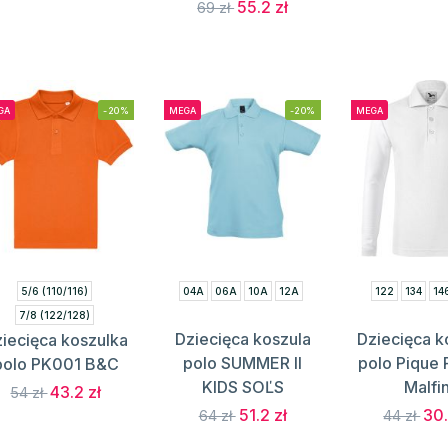
55.2 zł
69 zł
GA
-20%
MEGA
-20%
MEGA
5/6 (110/116)
04A
06A
10A
12A
122
134
14
7/8 (122/128)
Dziecięca koszula
Dziecięca k
iecięca koszulka
9/11 (134/146)
polo SUMMER II
polo Pique 
polo PK001 B&C
12/14 (152/164)
KIDS SOĽS
Malfin
43.2 zł
54 zł
51.2 zł
30.
64 zł
44 zł