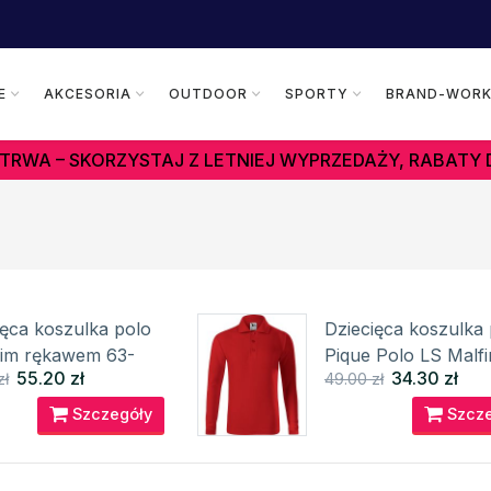
E
AKCESORIA
OUTDOOR
SPORTY
BRAND-WOR
TRWA – SKORZYSTAJ Z LETNIEJ WYPRZEDAŻY, RABATY 
ięca koszulka polo
Dziecięca koszulka 
gim rękawem 63-
Pique Polo LS Malfi
55.20 zł
34.30 zł
zł
49.00 zł
 Fruit of the Loom
Szczegóły
Szcze