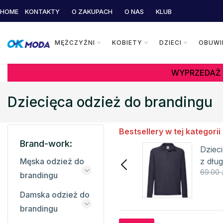
HOME
KONTAKTY
O ZAKUPACH
O NAS
KLUB
MĘŻCZYŹNI
KOBIETY
DZIECI
OBUWI
WYPRZEDAŻ 
Dziecięca odzież do brandingu
Bestsellery w tej kategorii
Brand-work:
Dziecięca koszula polo
Dziec
JN070K
z dłu
Męska odzież do
71.20 zł
92.00 zł
69.00 
James&Nicholson
201-0
brandingu
Szczegóły
Damska odzież do
brandingu