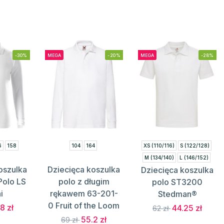
-30%
MEGA
-20%
MEGA
-28%
6
158
104
164
XS (110/116)
S (122/128)
M (134/140)
L (146/152)
oszulka
Dziecięca koszulka
Dziecięca koszulka
XL (158/164)
Polo LS
polo z długim
polo ST3200
i
rękawem 63-201-
Stedman®
0 Fruit of the Loom
8 zł
44.25 zł
62 zł
55.2 zł
69 zł