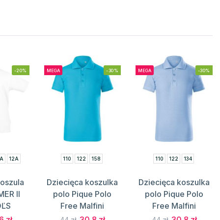
-20%
MEGA
-30%
MEGA
-30%
0A
12A
110
122
158
110
122
134
koszula
Dziecięca koszulka
Dziecięca koszulka
ER II
polo Pique Polo
polo Pique Polo
OĽS
Free Malfini
Free Malfini
6 zł
30.8 zł
30.8 zł
44 zł
44 zł