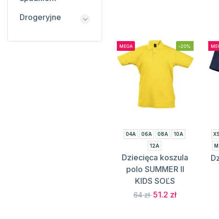
Drogeryjne
MEGA
-20%
ME
04A
06A
08A
10A
XS
12A
M
Dziecięca koszula
Dz
polo SUMMER II
KIDS SOĽS
51.2 zł
64 zł