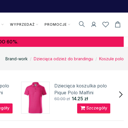
K
WYPRZEDAŻ
PROMOCJE
DO 60%.
Brand-work
Dziecięca odzież do brandingu
Koszule polo
polo
Dziecięca koszulka polo
ni
Pique Polo Malfini
14.25 zł
60.00 zł
góły
Szczegóły