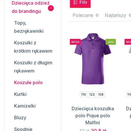
Filtr
Dziecięca odzież
do brandingu
Polecane
Najtańszy
Topy,
bezrękawniki
Koszulki z
MEGA
-40%
ME
krótkim rękawem
Koszulki z długim
rękawem
Koszule polo
Kurtki
110
122
158
11
Kamizelki
Dziecięca koszulka
Dz
polo Pique polo
Bluzy
Malfini
Spodnie
30.8 zł
52 zł