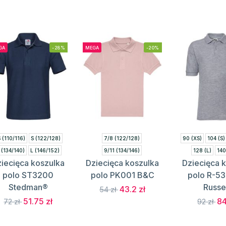
GA
-28%
MEGA
-20%
 (110/116)
S (122/128)
7/8 (122/128)
90 (XS)
104 (S)
 (134/140)
L (146/152)
9/11 (134/146)
128 (L)
140
iecięca koszulka
Dziecięca koszulka
Dziecięca 
XL (158/164)
12/14 (152/164)
152 (XXL
polo ST3200
polo PK001 B&C
polo R-5
Stedman®
Russe
43.2 zł
54 zł
51.75 zł
84
72 zł
92 zł