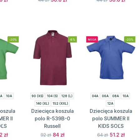
-20%
-8%
MEGA
-20%
8A
10A
90 (XS)
104 (S)
128 (L)
04A
06A
08A
10A
140 (XL)
152 (XXL)
12A
koszula
Dziecięca koszula
Dziecięca koszula
ER II
polo R-539B-0
polo SUMMER II
OĽS
Russell
KIDS SOĽS
2 zł
84 zł
51.2 zł
92 zł
64 zł