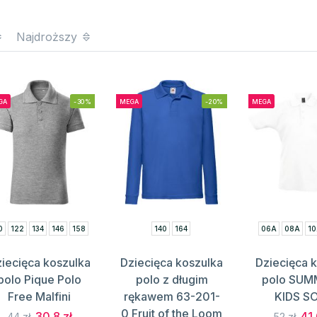
Najdroższy
GA
-30%
MEGA
-20%
MEGA
0
122
134
146
158
140
164
06A
08A
1
iecięca koszulka
Dziecięca koszulka
Dziecięca 
polo Pique Polo
polo z długim
polo SUMM
Free Malfini
rękawem 63-201-
KIDS S
0 Fruit of the Loom
30.8 zł
41.
44 zł
52 zł