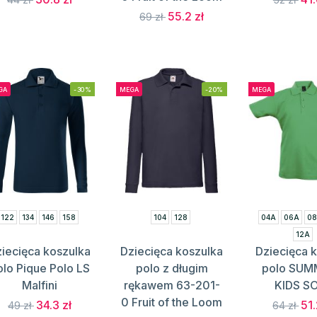
55.2 zł
69 zł
GA
-30%
MEGA
-20%
MEGA
122
134
146
158
104
128
04A
06A
0
12A
iecięca koszulka
Dziecięca koszulka
Dziecięca 
olo Pique Polo LS
polo z długim
polo SUMM
Malfini
rękawem 63-201-
KIDS S
0 Fruit of the Loom
34.3 zł
51.
49 zł
64 zł