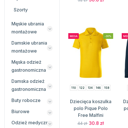
Szorty
Męskie ubrania
montażowe
MEGA
-30%
ME
Damskie ubrania
montażowe
Męska odzież
gastronomiczna
Damska odzież
110
122
134
146
158
gastronomiczna
Buty robocze
Dziecięca koszulka
Dz
polo Pique Polo
p
Biurowe
Free Malfini
Odzież medyczna
30.8 zł
44 zł