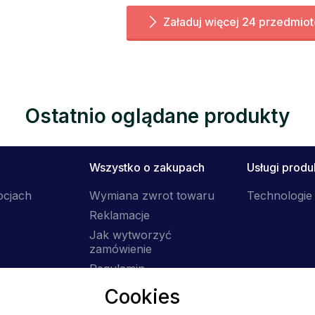
Załaduj więcej 24 przedmio
Ostatnio oglądane produkty
Wszystko o zakupach
Usługi prod
ocjach
Wymiana zwrot towaru
Technologie 
Reklamacje
Jak wytworzyć
zamówienie
Regulamin
Dostawa
Cookies