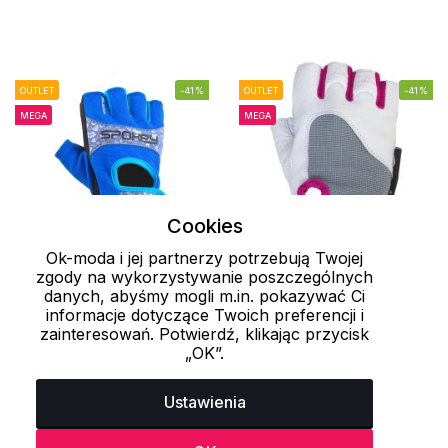
OUTLET
-41%
OUTLET
-41%
MEGA
MEGA
Cookies
Ok-moda i jej partnerzy potrzebują Twojej
zgody na wykorzystywanie poszczególnych
18-20 cm
22-24 cm
danych, abyśmy mogli m.in. pokazywać Ci
informacje dotyczące Twoich preferencji i
Damskie rękawice
Rękawice fitness Zolia
zainteresowań. Potwierdź, klikając przycisk
„OK”.
fitness Elena II Spokey
Spokey
45.9 zł
45.9 zł
79 zł
79 zł
Ustawienia