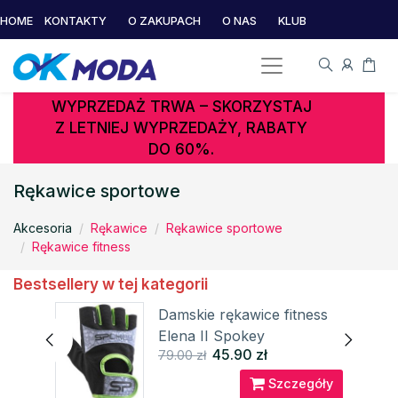
HOME
KONTAKTY
O ZAKUPACH
O NAS
KLUB
WYPRZEDAŻ TRWA – SKORZYSTAJ
Z LETNIEJ WYPRZEDAŻY, RABATY
DO 60%.
Rękawice sportowe
Akcesoria
Rękawice
Rękawice sportowe
Rękawice fitness
Bestsellery w tej kategorii
I
Damskie rękawice fitness
Elena II Spokey
45.90 zł
79.00 zł
óły
Szczegóły