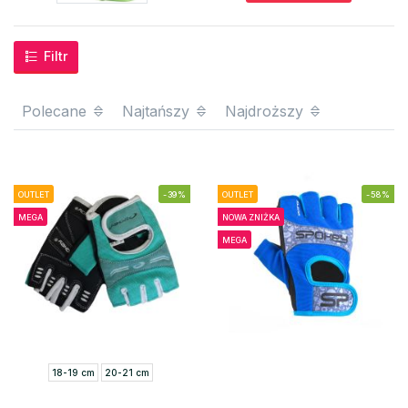
Filtr
Polecane
Najtańszy
Najdroższy
OUTLET
-39%
OUTLET
-58%
MEGA
NOWA ZNIŻKA
MEGA
18-19 cm
20-21 cm