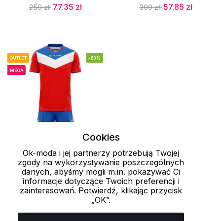
77.35 zł
57.85 zł
259 zł
399 zł
OUTLET
-63%
MEGA
Cookies
Ok-moda i jej partnerzy potrzebują Twojej
XXXXS
zgody na wykorzystywanie poszczególnych
danych, abyśmy mogli m.in. pokazywać Ci
Unisex komplet
informacje dotyczące Twoich preferencji i
sportowy KIT CAMPO
zainteresowań. Potwierdź, klikając przycisk
„OK”.
Givova
51.35 zł
139 zł