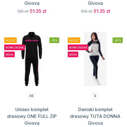
Givova
Givova
51.35 zł
51.35 zł
139 zł
159 zł
OUTLET
-70%
OUTLET
-85%
NOWA ZNIŻKA
NOWA ZNIŻKA
MEGA
MEGA
XS
S
Unisex komplet
Damski komplet
dresowy ONE FULL ZIP
dresowy TUTA DONNA
Givova
Givova