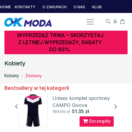
HOME
KONTAKTY
O ZAKUPACH
O NAS
KLUB
WYPRZEDAŻ TRWA – SKORZYSTAJ
Z LETNIEJ WYPRZEDAŻY, RABATY
DO 60%.
Kobiety
Kobiety
Zestawy
Bestsellery w tej kategorii
wy
Unisex komplet sportowy
CAMPO Givova
51.35 zł
159.00 zł
óły
Szczegóły