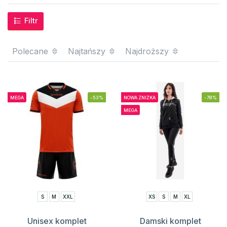
Filtr
Polecane
Najtańszy
Najdroższy
MEGA
-53%
NOWA ZNIŻKA
-79%
MEGA
S
M
XXL
XS
S
M
XL
Unisex komplet
Damski komplet