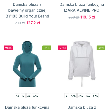
Damska bluza z
Damska bluza funkcyjna
bawełny organicznej
IZARA ALPINE PRO
BY183 Build Your Brand
118.15 zł
259 zł
127.2 zł
239 zł
MEGA
-51%
MEGA
-42%
XS
L
XL
XXL
L
XXL
3XL
4XL
5XL
Damska bluza funkcyjna
Damska bluza z