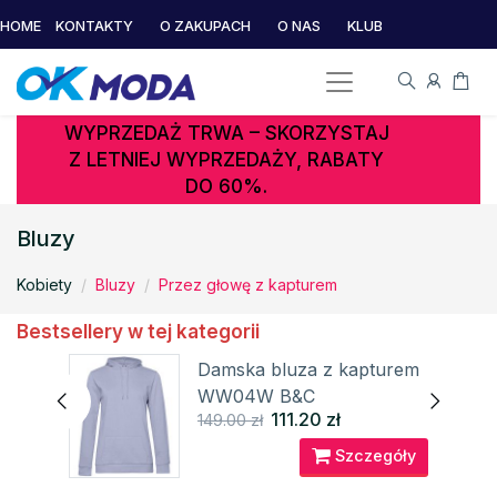
HOME
KONTAKTY
O ZAKUPACH
O NAS
KLUB
WYPRZEDAŻ TRWA – SKORZYSTAJ
Z LETNIEJ WYPRZEDAŻY, RABATY
DO 60%.
Bluzy
Kobiety
Bluzy
Przez głowę z kapturem
Bestsellery w tej kategorii
Damska bluza z kapturem
WW04W B&C
111.20 zł
149.00 zł
óły
Szczegóły