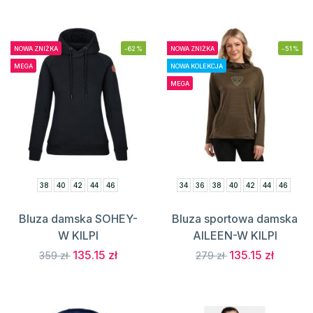
NOWA ZNIŻKA
-62%
NOWA ZNIŻKA
-51%
MEGA
NOWA KOLEKCJA
MEGA
38
40
42
44
46
34
36
38
40
42
44
46
Bluza damska SOHEY-
Bluza sportowa damska
W KILPI
AILEEN-W KILPI
135.15 zł
135.15 zł
359 zł
279 zł