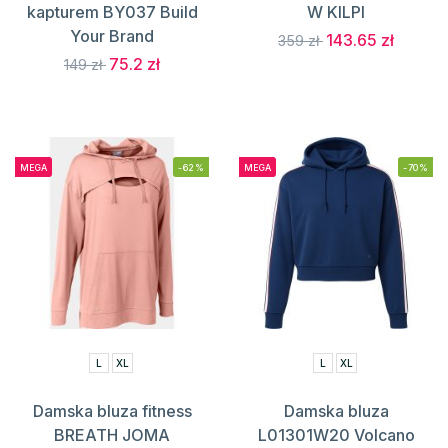
kapturem BY037 Build
W KILPI
Your Brand
143.65 zł
359 zł
75.2 zł
149 zł
MEGA
-62%
MEGA
-70%
L
XL
L
XL
Damska bluza fitness
Damska bluza
BREATH JOMA
L01301W20 Volcano