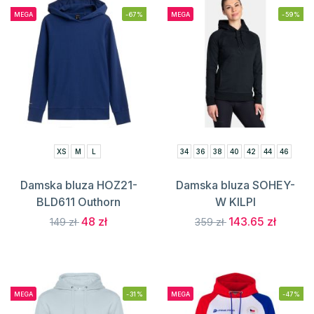
MEGA
-67%
MEGA
-59%
XS
M
L
34
36
38
40
42
44
46
Damska bluza HOZ21-
Damska bluza SOHEY-
BLD611 Outhorn
W KILPI
48 zł
143.65 zł
149 zł
359 zł
MEGA
-31%
MEGA
-47%