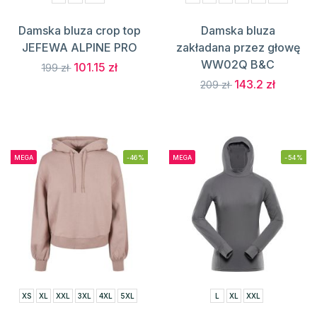
Damska bluza crop top
Damska bluza
JEFEWA ALPINE PRO
zakładana przez głowę
WW02Q B&C
101.15 zł
199 zł
143.2 zł
209 zł
MEGA
-46%
MEGA
-54%
XS
XL
XXL
3XL
4XL
5XL
L
XL
XXL