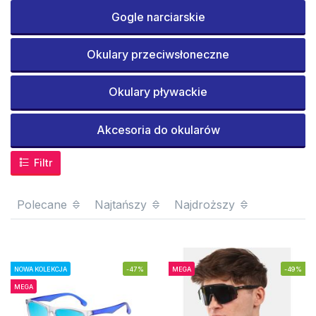
Gogle narciarskie
Okulary przeciwsłoneczne
Okulary pływackie
Akcesoria do okularów
Filtr
Polecane
Najtańszy
Najdroższy
NOWA KOLEKCJA
-47%
MEGA
-49%
MEGA