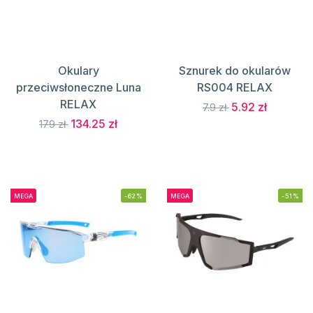
Okulary
Sznurek do okularów
przeciwsłoneczne Luna
RS004 RELAX
RELAX
5.92 zł
7.9 zł
134.25 zł
179 zł
MEGA
-62%
MEGA
-51%