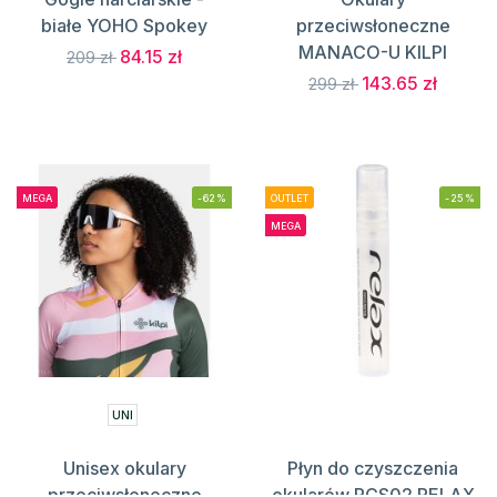
białe YOHO Spokey
przeciwsłoneczne
MANACO-U KILPI
84.15 zł
209 zł
143.65 zł
299 zł
MEGA
-62%
OUTLET
-25%
MEGA
UNI
Unisex okulary
Płyn do czyszczenia
przeciwsłoneczne
okularów RCS02 RELAX