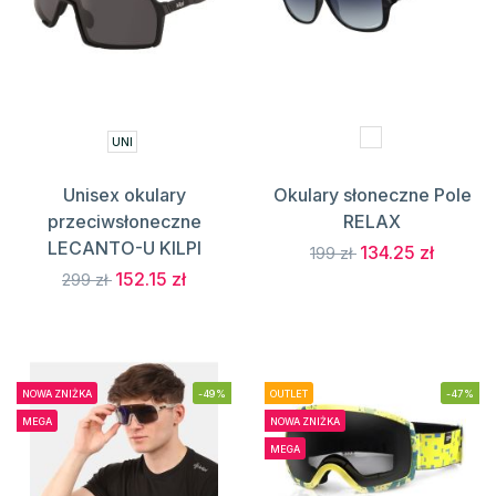
UNI
Unisex okulary
Okulary słoneczne Pole
przeciwsłoneczne
RELAX
LECANTO-U KILPI
134.25 zł
199 zł
152.15 zł
299 zł
NOWA ZNIŻKA
-49%
OUTLET
-47%
MEGA
NOWA ZNIŻKA
MEGA