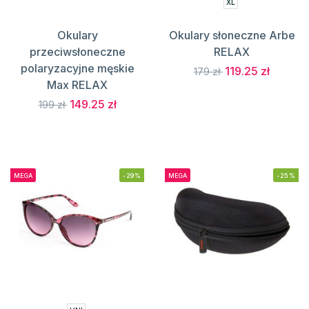
XL
Okulary
Okulary słoneczne Arbe
przeciwsłoneczne
RELAX
polaryzacyjne męskie
119.25 zł
179 zł
Max RELAX
149.25 zł
199 zł
MEGA
-29%
MEGA
-25%