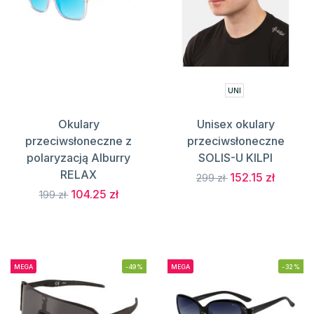
UNI
Okulary
Unisex okulary
przeciwsłoneczne z
przeciwsłoneczne
polaryzacją Alburry
SOLIS-U KILPI
RELAX
152.15 zł
299 zł
104.25 zł
199 zł
MEGA
-49%
MEGA
-32%