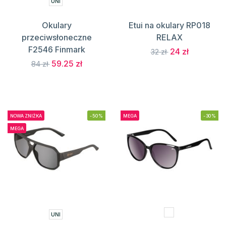
UNI
Okulary
Etui na okulary RP018
przeciwsłoneczne
RELAX
F2546 Finmark
24 zł
32 zł
59.25 zł
84 zł
NOWA ZNIŻKA
-50%
MEGA
-30%
MEGA
UNI