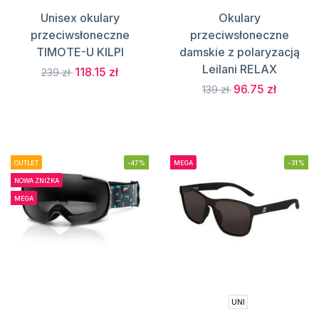
Unisex okulary
Okulary
przeciwsłoneczne
przeciwsłoneczne
TIMOTE-U KILPI
damskie z polaryzacją
Leilani RELAX
118.15 zł
239 zł
96.75 zł
139 zł
OUTLET
-47%
MEGA
-31%
NOWA ZNIŻKA
MEGA
UNI