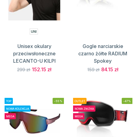
UNI
Unisex okulary
Gogle narciarskie
przeciwsłoneczne
czarno żółte RADIUM
LECANTO-U KILPI
Spokey
152.15 zł
84.15 zł
299 zł
159 zł
TOP
-55%
OUTLET
-47%
NOWA KOLEKCJA
NOWA ZNIŻKA
MEGA
MEGA