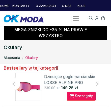
HOME
KONTAKTY
O ZAKUPACH
O NAS
KLUB
MEGA ZNIŻKI DO -35 % NA PRAWIE
WSZYSTKO
Okulary
Akcesoria
Okulary
Bestsellery w tej kategorii
czne
Dziecięce gogle narciarskie
LOSSE ALPINE PRO
149.25 zł
239.00 zł
óły
Szczegóły