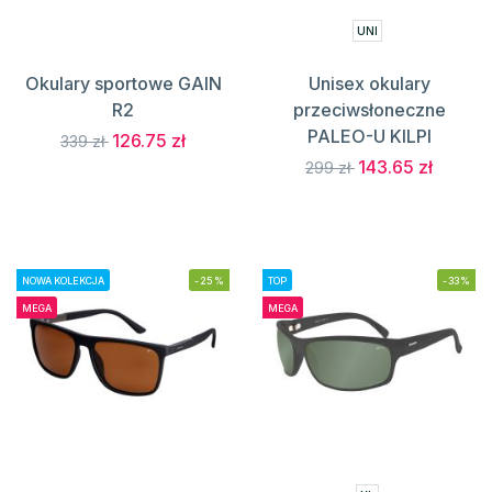
UNI
Okulary sportowe GAIN
Unisex okulary
R2
przeciwsłoneczne
PALEO-U KILPI
126.75 zł
339 zł
143.65 zł
299 zł
NOWA KOLEKCJA
-25%
TOP
-33%
MEGA
MEGA