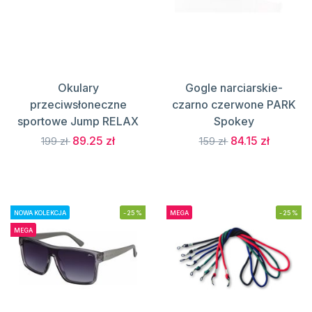
Okulary
Gogle narciarskie-
przeciwsłoneczne
czarno czerwone PARK
sportowe Jump RELAX
Spokey
89.25 zł
84.15 zł
199 zł
159 zł
NOWA KOLEKCJA
-25%
MEGA
-25%
MEGA