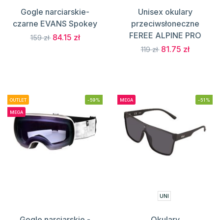
Gogle narciarskie-
Unisex okulary
czarne EVANS Spokey
przeciwsłoneczne
FEREE ALPINE PRO
84.15 zł
159 zł
81.75 zł
119 zł
OUTLET
-59%
MEGA
-51%
MEGA
UNI
Gogle narciarskie -
Okulary