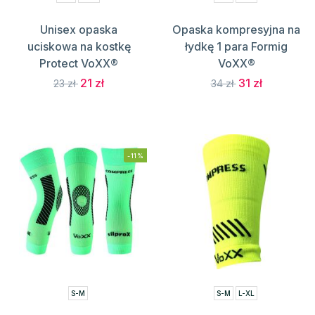
Unisex opaska
Opaska kompresyjna na
uciskowa na kostkę
łydkę 1 para Formig
Protect VoXX®
VoXX®
21 zł
31 zł
23 zł
34 zł
-11%
S-M
S-M
L-XL