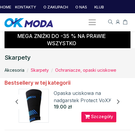
HOME
KONTAKTY
O ZAKUPACH
O NAS
KLUB
MEGA ZNIŻKI DO -35 % NA PRAWIE
WSZYSTKO
Skarpety
Akcesoria
Skarpety
Ochraniacze, opaski uciskowe
Bestsellery w tej kategorii
wa
Opaska uciskowa na
ct
nadgarstek Protect VoXX®
19.00 zł
óły
Szczegóły