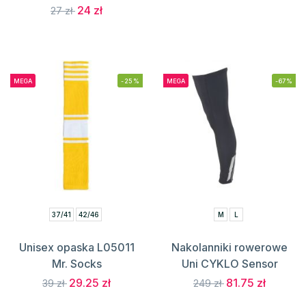
24 zł
27 zł
MEGA
-25%
MEGA
-67%
37/41
42/46
M
L
Unisex opaska L05011
Nakolanniki rowerowe
Mr. Socks
Uni CYKLO Sensor
29.25 zł
81.75 zł
39 zł
249 zł