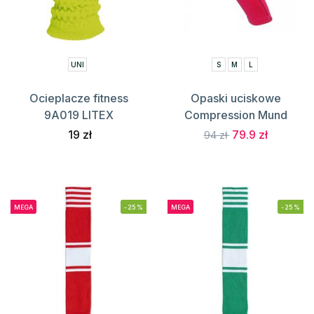
UNI
S
M
L
Ocieplacze fitness
Opaski uciskowe
9A019 LITEX
Compression Mund
19 zł
79.9 zł
94 zł
MEGA
-25%
MEGA
-25%