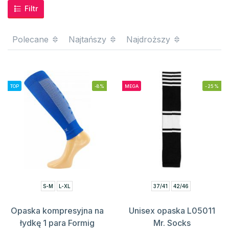
Filtr
Polecane
Najtańszy
Najdroższy
TOP
-8%
MEGA
-25%
S-M
L-XL
37/41
42/46
Opaska kompresyjna na
Unisex opaska L05011
łydkę 1 para Formig
Mr. Socks