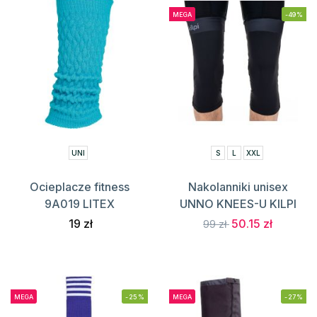
MEGA
-49%
UNI
S
L
XXL
Ocieplacze fitness
Nakolanniki unisex
9A019 LITEX
UNNO KNEES-U KILPI
19 zł
50.15 zł
99 zł
MEGA
-25%
MEGA
-27%