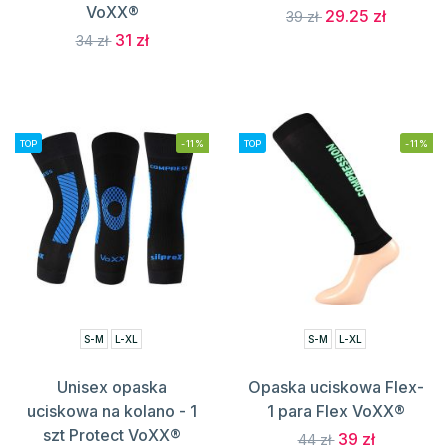
VoXX®
29.25 zł
39 zł
31 zł
34 zł
TOP
-11%
TOP
-11%
S-M
L-XL
S-M
L-XL
Unisex opaska
Opaska uciskowa Flex-
uciskowa na kolano - 1
1 para Flex VoXX®
szt Protect VoXX®
39 zł
44 zł