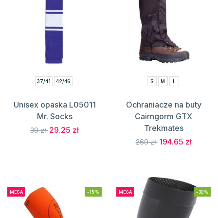
37/41
42/46
S
M
L
Unisex opaska L05011
Ochraniacze na buty
Mr. Socks
Cairngorm GTX
Trekmates
29.25 zł
39 zł
194.65 zł
269 zł
MEGA
-15%
MEGA
-30%