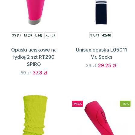
XS (1)
M (3)
L (4)
XL (5)
37/41
42/46
Opaski uciskowe na
Unisex opaska L05011
łydkę 2 szt RT290
Mr. Socks
SPIRO
29.25 zł
39 zł
37.8 zł
59 zł
MEGA
-15%