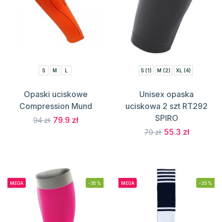
S
M
L
S (1)
M (2)
XL (4)
Opaski uciskowe
Unisex opaska
Compression Mund
uciskowa 2 szt RT292
SPIRO
79.9 zł
94 zł
55.3 zł
79 zł
MEGA
-35%
MEGA
-25%