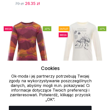
26.35 zł
79 zł
MEGA
-47%
OUTLET
-47%
MEGA
Cookies
Ok-moda i jej partnerzy potrzebują Twojej
128-134
92-98
zgody na wykorzystywanie poszczególnych
danych, abyśmy mogli m.in. pokazywać Ci
Dziecięcy t-shirt z
Dziecięcy t-shirt z
informacje dotyczące Twoich preferencji i
bawełny organicznej
bawełny organicznej
zainteresowań. Potwierdź, klikając przycisk
„OK”.
ECCO 2 ALPINE PRO
ECCO 2 ALPINE PRO
41.6 zł
41.6 zł
79 zł
79 zł