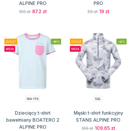
ALPINE PRO
PRO
87.2 zł
19 zł
159 zł
59 zł
OUTLET
-66%
OUTLET
-44%
MEGA
MEGA
164-170
5XL
Dziecięcy t-shirt
Męski t-shirt funkcyjny
bawełniany BOATERO 2
STANS ALPINE PRO
ALPINE PRO
109.65 zł
199 zł