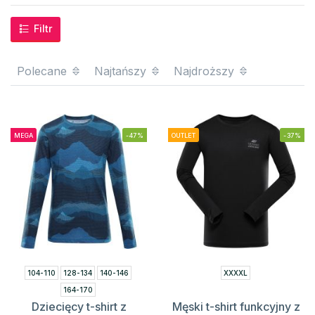
Filtr
Polecane
Najtańszy
Najdroższy
MEGA
-47%
OUTLET
-37%
104-110
128-134
140-146
XXXXL
164-170
Dziecięcy t-shirt z
Męski t-shirt funkcyjny z