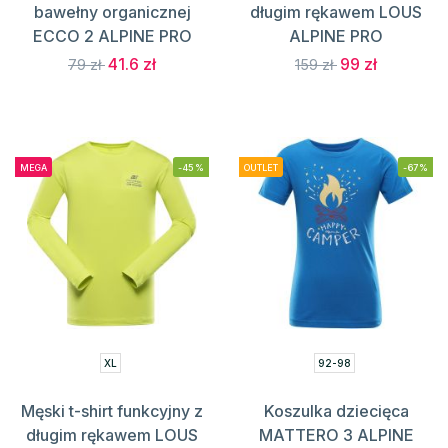
bawełny organicznej
długim rękawem LOUS
ECCO 2 ALPINE PRO
ALPINE PRO
41.6 zł
99 zł
79 zł
159 zł
MEGA
-45%
OUTLET
-67%
XL
92-98
Męski t-shirt funkcyjny z
Koszulka dziecięca
długim rękawem LOUS
MATTERO 3 ALPINE