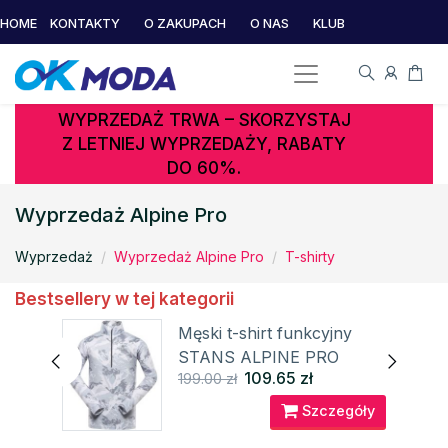
HOME
KONTAKTY
O ZAKUPACH
O NAS
KLUB
WYPRZEDAŻ TRWA – SKORZYSTAJ
Z LETNIEJ WYPRZEDAŻY, RABATY
DO 60%.
Wyprzedaż Alpine Pro
Wyprzedaż
Wyprzedaż Alpine Pro
T-shirty
Bestsellery w tej kategorii
ełny
Męski t-shirt funkcyjny
STANS ALPINE PRO
109.65 zł
199.00 zł
óły
Szczegóły