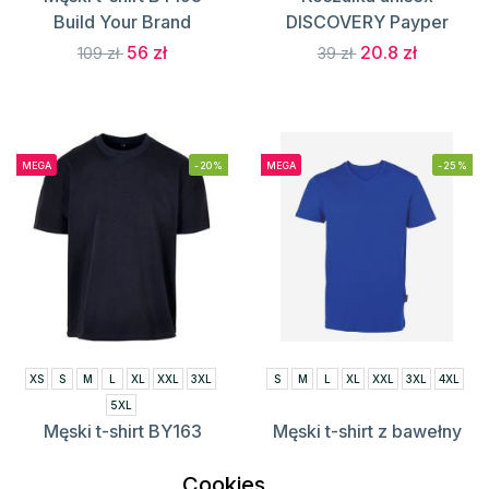
Build Your Brand
DISCOVERY Payper
56 zł
20.8 zł
109 zł
39 zł
MEGA
-20%
MEGA
-25%
XS
S
M
L
XL
XXL
3XL
S
M
L
XL
XXL
3XL
4XL
5XL
Męski t-shirt BY163
Męski t-shirt z bawełny
Build Your Brand
organicznej HRM102
Cookies
HRM
87.2 zł
109 zł