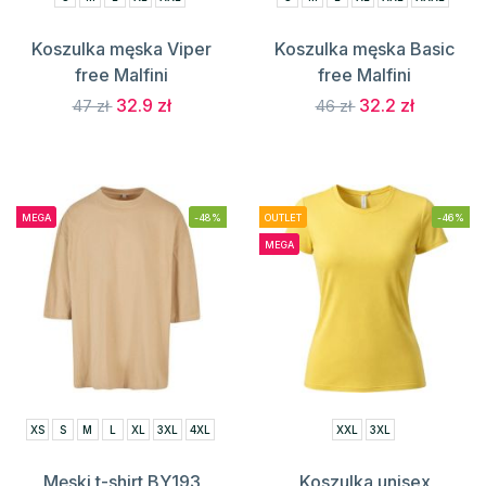
Koszulka męska Viper
Koszulka męska Basic
free Malfini
free Malfini
32.9 zł
32.2 zł
47 zł
46 zł
MEGA
-48%
OUTLET
-46%
MEGA
XS
S
M
L
XL
3XL
4XL
XXL
3XL
Męski t-shirt BY193
Koszulka unisex