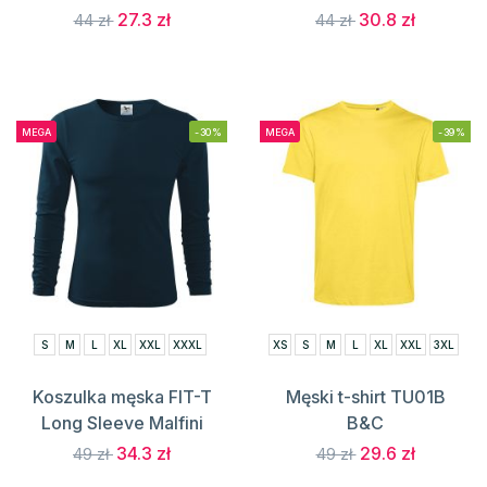
27.3 zł
30.8 zł
44 zł
44 zł
MEGA
-30%
MEGA
-39%
S
M
L
XL
XXL
XXXL
XS
S
M
L
XL
XXL
3XL
Koszulka męska FIT-T
Męski t-shirt TU01B
Long Sleeve Malfini
B&C
34.3 zł
29.6 zł
49 zł
49 zł