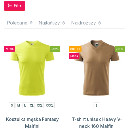
Filtr
Polecane
Najtańszy
Najdroższy
MEGA
-37%
OUTLET
-30%
MEGA
S
M
L
XL
XXL
XXXL
S
Koszulka męska Fantasy
T-shirt unisex Heavy V-
Malfini
neck 160 Malfini