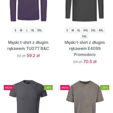
S
M
L
XL
3XL
S
M
XL
XXL
3XL
4XL
5XL
Męski t-shirt z długim
Męski t-shirt z długim
rękawem TU07T B&C
rękawem E4099
Promodoro
59.2 zł
92 zł
70.5 zł
94 zł
MEGA
-36%
MEGA
-20%