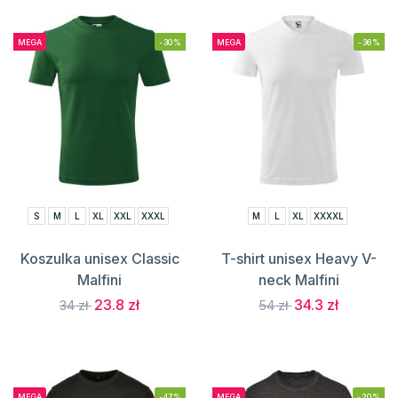
MEGA
-30%
MEGA
-36%
S
M
L
XL
XXL
XXXL
M
L
XL
XXXXL
Koszulka unisex Classic
T-shirt unisex Heavy V-
Malfini
neck Malfini
23.8 zł
34.3 zł
34 zł
54 zł
MEGA
-47%
MEGA
-20%