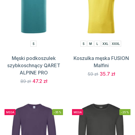
S
S
M
L
XXL
XXXL
Męski podkoszulek
Koszulka męska FUSION
szybkoschnący QARET
Malfini
ALPINE PRO
35.7 zł
59 zł
47.2 zł
89 zł
MEGA
-35%
MEGA
-25%