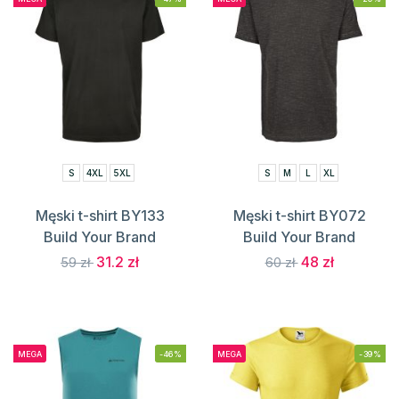
S
4XL
5XL
S
M
L
XL
Męski t-shirt BY133
Męski t-shirt BY072
Build Your Brand
Build Your Brand
31.2 zł
48 zł
59 zł
60 zł
MEGA
-46%
MEGA
-39%