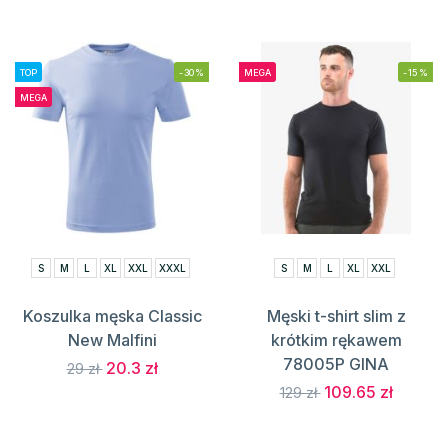
TOP
-30%
MEGA
-15%
MEGA
S
M
L
XL
XXL
XXXL
S
M
L
XL
XXL
Koszulka męska Classic
Męski t-shirt slim z
New Malfini
krótkim rękawem
78005P GINA
20.3 zł
29 zł
109.65 zł
129 zł