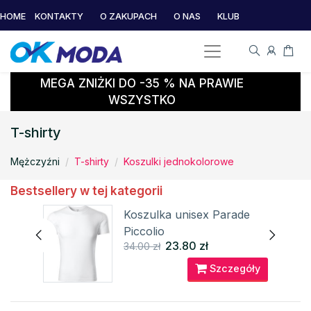
HOME
KONTAKTY
O ZAKUPACH
O NAS
KLUB
MEGA ZNIŻKI DO -35 % NA PRAWIE
WSZYSTKO
T-shirty
Mężczyźni
T-shirty
Koszulki jednokolorowe
Bestsellery w tej kategorii
Koszulka unisex Parade
Piccolio
23.80 zł
34.00 zł
Szczegóły
óły