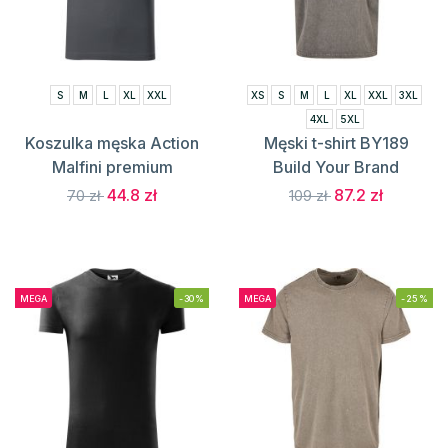
S
M
L
XL
XXL
XS
S
M
L
XL
XXL
3XL
4XL
5XL
Koszulka męska Action
Męski t-shirt BY189
Malfini premium
Build Your Brand
44.8 zł
87.2 zł
70 zł
109 zł
MEGA
-30%
MEGA
-25%