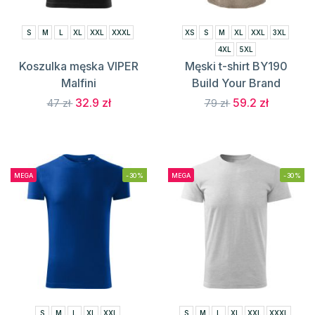
S
M
L
XL
XXL
XXXL
XS
S
M
XL
XXL
3XL
4XL
5XL
Koszulka męska VIPER
Męski t-shirt BY190
Malfini
Build Your Brand
32.9 zł
59.2 zł
47 zł
79 zł
MEGA
-30%
MEGA
-30%
S
M
L
XL
XXL
S
M
L
XL
XXL
XXXL