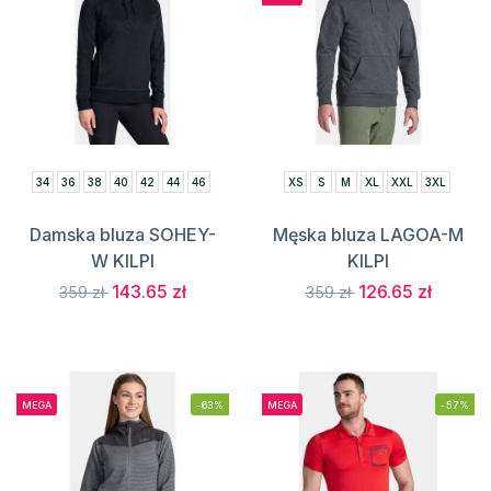
34
36
38
40
42
44
46
XS
S
M
XL
XXL
3XL
Damska bluza SOHEY-
Męska bluza LAGOA-M
W KILPI
KILPI
143.65 zł
126.65 zł
359 zł
359 zł
MEGA
-63%
MEGA
-57%