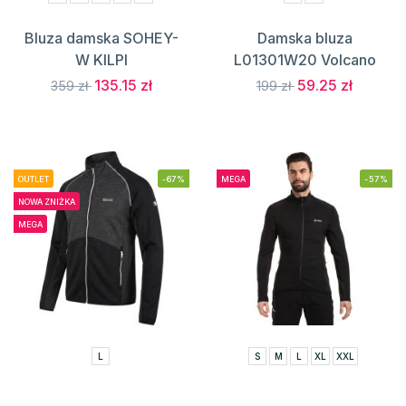
Bluza damska SOHEY-
Damska bluza
W KILPI
L01301W20 Volcano
135.15 zł
59.25 zł
359 zł
199 zł
OUTLET
-67%
MEGA
-57%
NOWA ZNIŻKA
MEGA
L
S
M
L
XL
XXL
Męska bluza funkcyjna
Męska bluza polarowa