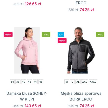
ERCO
126.65 zł
359 zł
74.25 zł
239 zł
MEGA
-59%
TOP
-68%
MEGA
34
36
40
42
44
46
M
L
XL
XXL
XXXL
Damska bluza SOHEY-
Męska bluza sportowa
W KILPI
BORK ERCO
143.65 zł
74.25 zł
359 zł
239 zł