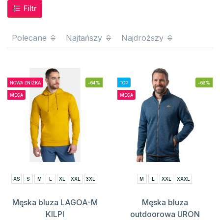
Filtr
Polecane
Najtańszy
Najdroższy
NOWA ZNIŻKA
-64%
TOP
-68%
MEGA
MEGA
XS
S
M
L
XL
XXL
3XL
M
L
XXL
XXXL
Męska bluza LAGOA-M
Męska bluza
KILPI
outdoorowa URON