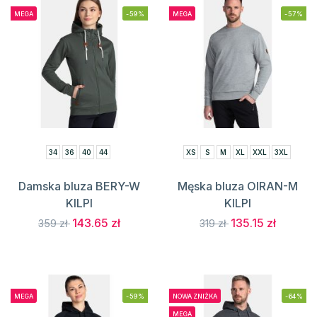
MEGA
-59%
MEGA
-57%
34
36
40
44
XS
S
M
XL
XXL
3XL
Damska bluza BERY-W
Męska bluza OIRAN-M
KILPI
KILPI
143.65 zł
135.15 zł
359 zł
319 zł
MEGA
-59%
NOWA ZNIŻKA
-64%
MEGA