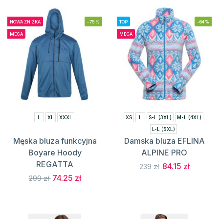
NOWA ZNIŻKA
-75%
TOP
-64%
MEGA
MEGA
L
XL
XXXL
XS
L
S-L (3XL)
M-L (4XL)
L-L (5XL)
Męska bluza funkcyjna
Damska bluza EFLINA
Boyare Hoody
ALPINE PRO
REGATTA
84.15 zł
239 zł
74.25 zł
299 zł