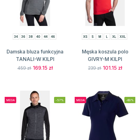
34
36
38
40
44
46
XS
S
M
L
XL
XXL
Damska bluza funkcyjna
Męska koszula polo
TANALI-W KILPI
GIVRY-M KILPI
169.15 zł
101.15 zł
459 zł
239 zł
MEGA
-57%
MEGA
-60%