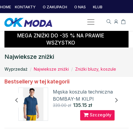
HOME
KONTAKTY
O ZAKUPACH
O NAS
KLUB
MEGA ZNIŻKI DO -35 % NA PRAWIE
WSZYSTKO
Najwieksze zniżki
Wyprzedaż
Najwieksze zniżki
Zniżki bluzy, koszule
Bestsellery w tej kategorii
Męska koszula techniczna
R-M
BOMBAY-M KILPI
135.15 zł
339.00 zł
óły
Szczegóły