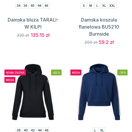
34
36
40
44
46
S
M
L
XL
XXL
Damska bluza TARALI-
Damska koszula
W KILPI
flanelowa BU5210
Burnside
135.15 zł
339 zł
59.2 zł
209 zł
NOWA ZNIŻKA
-62%
MEGA
-70%
MEGA
38
40
42
44
46
L
XL