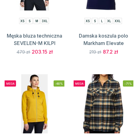
XS
S
M
3XL
XS
S
L
XL
XXL
Męska bluza techniczna
Damska koszula polo
SEVELEN-M KILPI
Markham Elevate
203.15 zł
87.2 zł
479 zł
219 zł
MEGA
-60%
MEGA
-71%