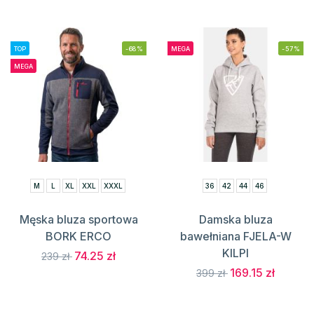
TOP
-68%
MEGA
-57%
MEGA
M
L
XL
XXL
XXXL
36
42
44
46
Męska bluza sportowa
Damska bluza
BORK ERCO
bawełniana FJELA-W
KILPI
74.25 zł
239 zł
169.15 zł
399 zł