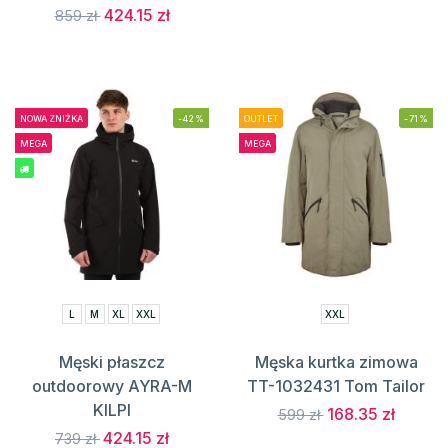
424.15 zł
859 zł
NOWA ZNIŻKA
-42%
OUTLET
-71%
MEGA
MEGA
L
M
XL
XXL
XXL
Męski płaszcz
Męska kurtka zimowa
outdoorowy AYRA-M
TT-1032431 Tom Tailor
KILPI
168.35 zł
599 zł
424.15 zł
739 zł