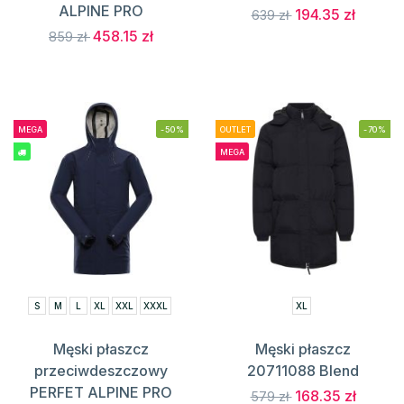
ALPINE PRO
194.35 zł
639 zł
458.15 zł
859 zł
MEGA
-50%
OUTLET
-70%
MEGA
S
M
L
XL
XXL
XXXL
XL
Męski płaszcz
Męski płaszcz
przeciwdeszczowy
20711088 Blend
PERFET ALPINE PRO
168.35 zł
579 zł