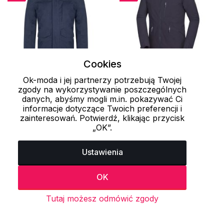
Cookies
Ok-moda i jej partnerzy potrzebują Twojej
S
2XL
2XL
zgody na wykorzystywanie poszczególnych
danych, abyśmy mogli m.in. pokazywać Ci
Męska kurtka zimowa
Męska miejska parka
informacje dotyczące Twoich preferencji i
NATAN LOAP
RICK NORTHFINDER
zainteresowań. Potwierdź, klikając przycisk
„OK”.
220.15 zł
322.15 zł
459 zł
859 zł
Ustawienia
OK
Ostatnio oglądane produkty
Tutaj możesz odmówić zgody