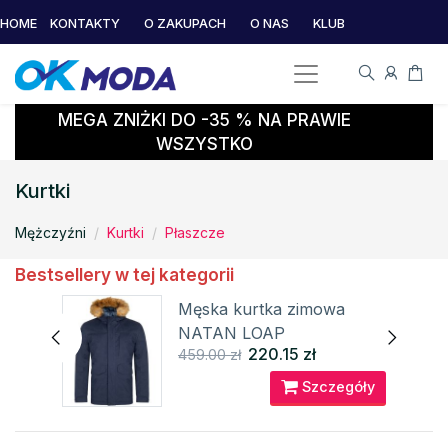
HOME
KONTAKTY
O ZAKUPACH
O NAS
KLUB
MEGA ZNIŻKI DO -35 % NA PRAWIE
WSZYSTKO
Kurtki
Mężczyźni
Kurtki
Płaszcze
Bestsellery w tej kategorii
Męska kurtka zimowa
UB
NATAN LOAP
220.15 zł
459.00 zł
óły
Szczegóły