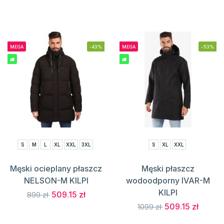
MEGA
-43%
MEGA
-53%
S
M
L
XL
XXL
3XL
S
XL
XXL
Męski ocieplany płaszcz
Męski płaszcz
NELSON-M KILPI
wodoodporny IVAR-M
KILPI
509.15 zł
899 zł
509.15 zł
1099 zł