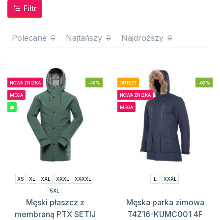
Filtr
Polecane
Najtańszy
Najdroższy
NOWA ZNIŻKA
-46%
OUTLET
-69%
MEGA
NOWA ZNIŻKA
MEGA
XS
XL
XXL
XXXL
XXXXL
L
XXXL
5XL
Męski płaszcz z
Męska parka zimowa
membraną PTX SETIJ
T4Z16-KUMC001 4F