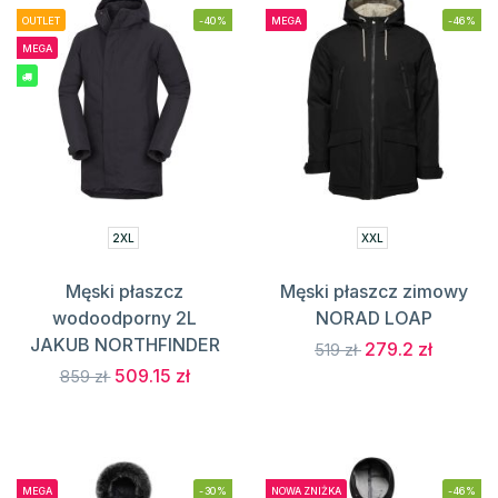
OUTLET
-40%
MEGA
-46%
MEGA
2XL
XXL
Męski płaszcz
Męski płaszcz zimowy
wodoodporny 2L
NORAD LOAP
JAKUB NORTHFINDER
279.2 zł
519 zł
509.15 zł
859 zł
MEGA
-30%
NOWA ZNIŻKA
-46%