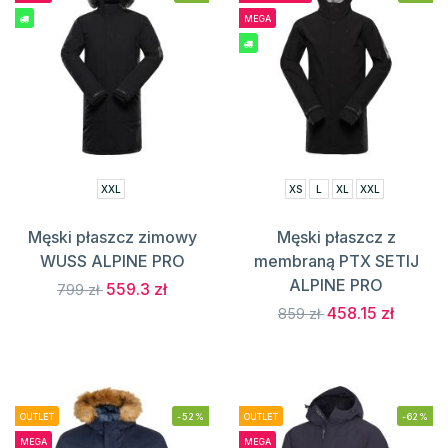
MEGA
XXL
XS
L
XL
XXL
Męski płaszcz zimowy
Męski płaszcz z
WUSS ALPINE PRO
membraną PTX SETIJ
ALPINE PRO
559.3 zł
799 zł
458.15 zł
859 zł
OUTLET
-52%
OUTLET
-62%
MEGA
MEGA