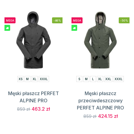
MEGA
-46%
MEGA
-50%
XS
M
XL
XXXL
S
M
L
XL
XXL
XXXL
Męski płaszcz PERFET
Męski płaszcz
ALPINE PRO
przeciwdeszczowy
PERFET ALPINE PRO
463.2 zł
859 zł
424.15 zł
859 zł