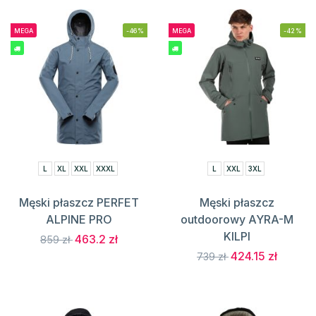
MEGA
-46%
MEGA
-42%
L
XL
XXL
XXXL
L
XXL
3XL
Męski płaszcz PERFET
Męski płaszcz
ALPINE PRO
outdoorowy AYRA-M
KILPI
463.2 zł
859 zł
424.15 zł
739 zł