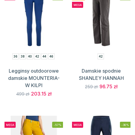
MEGA
36
38
40
42
44
46
42
Legginsy outdoorowe
Damskie spodnie
damskie MOUNTERIA-
SHANLEY HANNAH
W KILPI
96.75 zł
259 zł
203.15 zł
499 zł
MEGA
-57%
MEGA
-30%