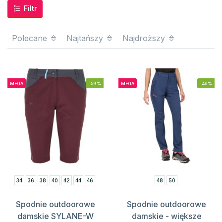
Filtr
Polecane
Najtańszy
Najdroższy
MEGA
-59%
MEGA
-46%
34
36
38
40
42
44
46
48
50
Spodnie outdoorowe
Spodnie outdoorowe
damskie SYLANE-W
damskie - większe