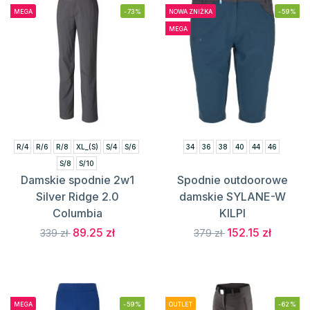
MEGA
-73%
NOWA ZNIŻKA
-59%
MEGA
R/4
R/6
R/8
XL_(S)
S/4
S/6
34
36
38
40
44
46
S/8
S/10
Damskie spodnie 2w1
Spodnie outdoorowe
Silver Ridge 2.0
damskie SYLANE-W
Columbia
KILPI
89.25 zł
152.15 zł
339 zł
379 zł
MEGA
-59%
OUTLET
-62%