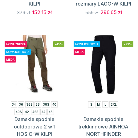
KILPI
rozmiary LAGO-W KILPI
152.15 zł
296.65 zł
379 zł
559 zł
NOWA ZNIŻKA
-45%
NOWA KOLEKCJA
-23%
NOWA KOLEKCJA
MEGA
MEGA
34
36
36S
38
38S
40
S
M
L
2XL
40S
42
42S
44
46
Damskie spodnie
Damskie spodnie
outdoorowe 2 w 1
trekkingowe AINHOA
HOSIO-W KILPI
NORTHFINDER