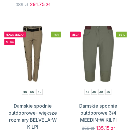
291.75 zł
389 zł
NOWA ZNIŻKA
-48%
MEGA
-62%
MEGA
48
50
52
34
36
38
40
Damskie spodnie
Damskie spodnie
outdoorowe- większe
outdoorowe 3/4
rozmiary BELVELA-W
MEEDIN-W KILPI
KILPI
135.15 zł
359 zł