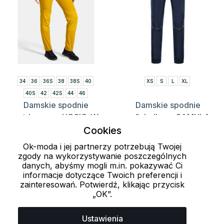
34
36
36S
38
38S
40
XS
S
L
XL
40S
42
42S
44
46
Damskie spodnie
Damskie spodnie
outdoorowe HOSIO-W
softshellowe SAMULA
KILPI
ALPINE PRO
Cookies
237.15 zł
237.3 zł
559 zł
339 zł
Ok-moda i jej partnerzy potrzebują Twojej
zgody na wykorzystywanie poszczególnych
danych, abyśmy mogli m.in. pokazywać Ci
informacje dotyczące Twoich preferencji i
Załaduj więcej 24 przedmiotów
zainteresowań. Potwierdź, klikając przycisk
„OK”.
1
2
3
4
5
6
7
Ustawienia