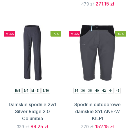
271.15 zł
479 zł
MEGA
-73%
MEGA
-59%
R/8
S/4
M_(S)
S/10
34
36
38
40
42
44
46
Damskie spodnie 2w1
Spodnie outdoorowe
Silver Ridge 2.0
damskie SYLANE-W
Columbia
KILPI
89.25 zł
152.15 zł
339 zł
379 zł