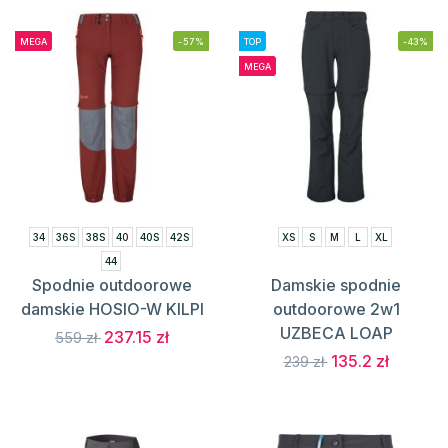
MEGA
-57%
TOP
-43%
MEGA
34
36S
38S
40
40S
42S
XS
S
M
L
XL
44
Spodnie outdoorowe
Damskie spodnie
damskie HOSIO-W KILPI
outdoorowe 2w1
UZBECA LOAP
237.15 zł
559 zł
135.2 zł
239 zł