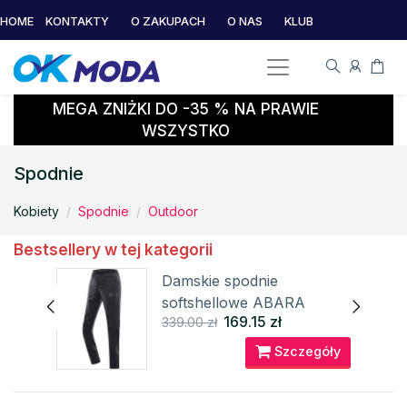
HOME
KONTAKTY
O ZAKUPACH
O NAS
KLUB
MEGA ZNIŻKI DO -35 % NA PRAWIE
WSZYSTKO
Spodnie
Kobiety
Spodnie
Outdoor
Bestsellery w tej kategorii
5
Damskie spodnie
softshellowe ABARA
169.15 zł
339.00 zł
ALPINE PRO
óły
Szczegóły