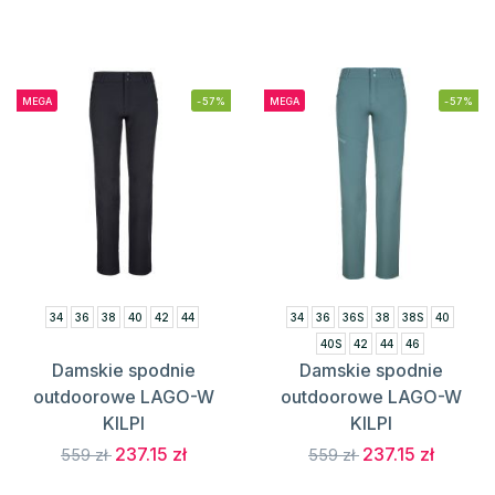
MEGA
-57%
MEGA
-57%
34
36
38
40
42
44
34
36
36S
38
38S
40
40S
42
44
46
Damskie spodnie
Damskie spodnie
outdoorowe LAGO-W
outdoorowe LAGO-W
KILPI
KILPI
237.15 zł
237.15 zł
559 zł
559 zł