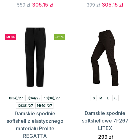
305.15 zł
305.15 zł
559 zł
399 zł
MEGA
-25%
8(34)/27
8(34)/29
10(36)/27
S
M
L
XL
12(38)/27
14(40)/27
Damskie spodnie
Damskie spodnie
16(42)/27
16(42)/29
softshellowe 7F267
softshell z elastycznego
18(44)/27
18(44)/29
LITEX
materiału Prolite
20(46)/27
20(46)/29
REGATTA
299 zł