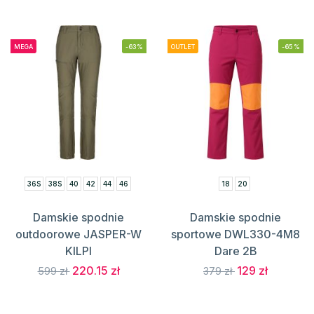
MEGA
-63%
OUTLET
-65%
36S
38S
40
42
44
46
18
20
Damskie spodnie
Damskie spodnie
outdoorowe JASPER-W
sportowe DWL330-4M8
KILPI
Dare 2B
220.15 zł
129 zł
599 zł
379 zł