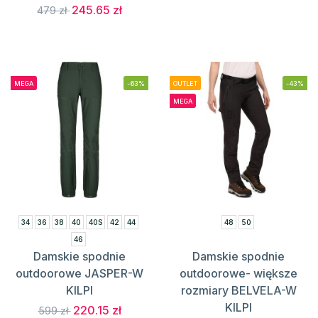
245.65 zł
479 zł
MEGA
-63%
OUTLET
-43%
MEGA
34
36
38
40
40S
42
44
48
50
46
Damskie spodnie
Damskie spodnie
outdoorowe JASPER-W
outdoorowe- większe
KILPI
rozmiary BELVELA-W
KILPI
220.15 zł
599 zł