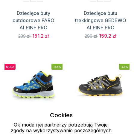
Dziecięce buty
Dziecięce butu
outdoorowe FARO
trekkingowe GEDEWO
ALPINE PRO
ALPINE PRO
151.2 zł
159.2 zł
239 zł
299 zł
MEGA
-52%
-43%
Cookies
Ok-moda i jej partnerzy potrzebują Twojej
30
31
32
32
zgody na wykorzystywanie poszczególnych