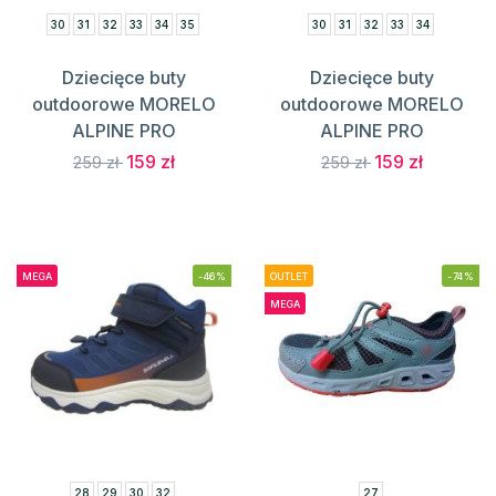
30
31
32
33
34
35
30
31
32
33
34
Dziecięce buty
Dziecięce buty
outdoorowe MORELO
outdoorowe MORELO
ALPINE PRO
ALPINE PRO
159 zł
159 zł
259 zł
259 zł
MEGA
-46%
OUTLET
-74%
MEGA
28
29
30
32
27