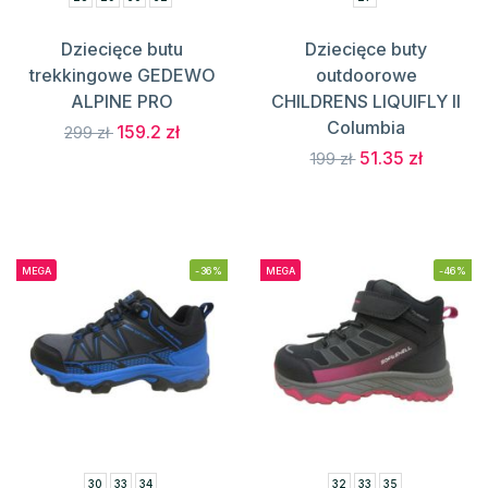
Dziecięce butu
Dziecięce buty
trekkingowe GEDEWO
outdoorowe
ALPINE PRO
CHILDRENS LIQUIFLY II
Columbia
159.2 zł
299 zł
51.35 zł
199 zł
MEGA
-36%
MEGA
-46%
30
33
34
32
33
35