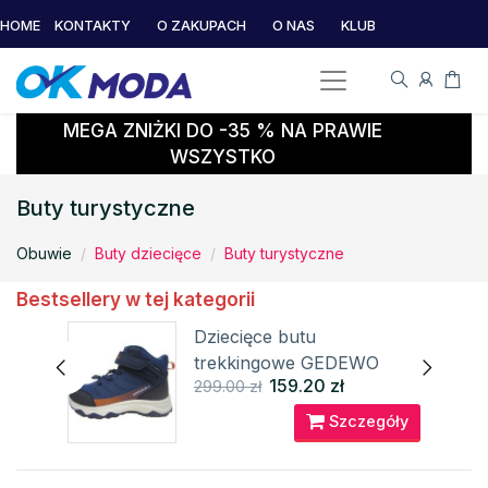
HOME
KONTAKTY
O ZAKUPACH
O NAS
KLUB
MEGA ZNIŻKI DO -35 % NA PRAWIE
WSZYSTKO
Buty turystyczne
Obuwie
Buty dziecięce
Buty turystyczne
Bestsellery w tej kategorii
Dziecięce butu
trekkingowe GEDEWO
159.20 zł
299.00 zł
ALPINE PRO
óły
Szczegóły