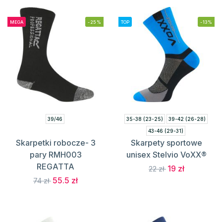
MEGA
-25%
TOP
-13%
39/46
35-38 (23-25)
39-42 (26-28)
43-46 (29-31)
Skarpetki robocze- 3
Skarpety sportowe
pary RMH003
unisex Stelvio VoXX®
REGATTA
19 zł
22 zł
55.5 zł
74 zł