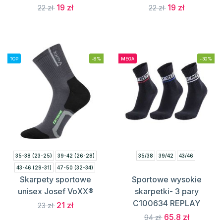
19 zł
19 zł
22 zł
22 zł
TOP
-8%
MEGA
-30%
35-38 (23-25)
39-42 (26-28)
35/38
39/42
43/46
43-46 (29-31)
47-50 (32-34)
Skarpety sportowe
Sportowe wysokie
unisex Josef VoXX®
skarpetki- 3 pary
C100634 REPLAY
21 zł
23 zł
65.8 zł
94 zł