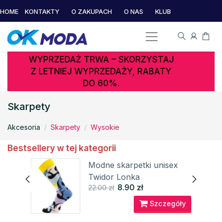
HOME
KONTAKTY
O ZAKUPACH
O NAS
KLUB
WYPRZEDAŻ TRWA – SKORZYSTAJ
Z LETNIEJ WYPRZEDAŻY, RABATY
DO 60%.
Skarpety
Akcesoria
Skarpety
Wysokie
Bestsellery w tej kategorii
tki
Modne skarpetki unisex
Twidor Lonka
8.90 zł
22.00 zł
óły
Szczegóły