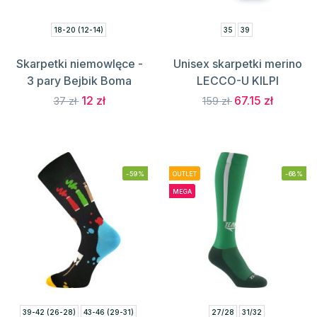
18-20 (12-14)
35
39
Skarpetki niemowlęce -
Unisex skarpetki merino
3 pary Bejbik Boma
LECCO-U KILPI
12 zł
67.15 zł
37 zł
159 zł
-59%
OUTLET
-68%
MEGA
39-42 (26-28)
43-46 (29-31)
27/28
31/32