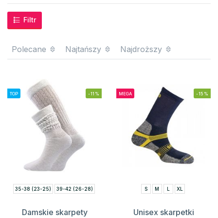
Filtr
Polecane
Najtańszy
Najdroższy
TOP
-11%
MEGA
-15%
35-38 (23-25)
39-42 (26-28)
S
M
L
XL
Damskie skarpety
Unisex skarpetki