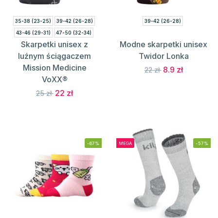
35-38 (23-25)
39-42 (26-28)
39-42 (26-28)
43-46 (29-31)
47-50 (32-34)
Skarpetki unisex z
Modne skarpetki unisex
luźnym ściągaczem
Twidor Lonka
Mission Medicine
8.9 zł
22 zł
VoXX®
22 zł
25 zł
-67%
MEGA
-57%