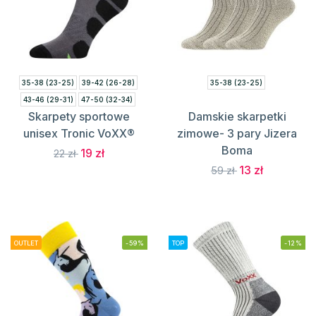
35-38 (23-25)
39-42 (26-28)
35-38 (23-25)
43-46 (29-31)
47-50 (32-34)
Skarpety sportowe
Damskie skarpetki
unisex Tronic VoXX®
zimowe- 3 pary Jizera
Boma
19 zł
22 zł
13 zł
59 zł
OUTLET
-59%
TOP
-12%