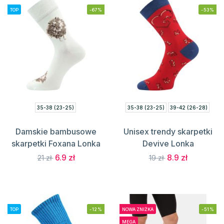
TOP
-67%
-53%
35-38 (23-25)
35-38 (23-25)
39-42 (26-28)
Damskie bambusowe
Unisex trendy skarpetki
skarpetki Foxana Lonka
Devive Lonka
6.9 zł
8.9 zł
21 zł
19 zł
TOP
-12%
NOWA ZNIŻKA
-51%
MEGA