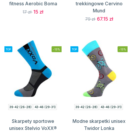
fitness Aerobic Boma
trekkingowe Cervino
Mund
15 zł
17 zł
67.15 zł
79 zł
TOP
-13%
TOP
-13%
39-42 (26-28)
43-46 (29-31)
39-42 (26-28)
43-46 (29-31)
Skarpety sportowe
Modne skarpetki unisex
unisex Stelvio VoXX®
Twidor Lonka