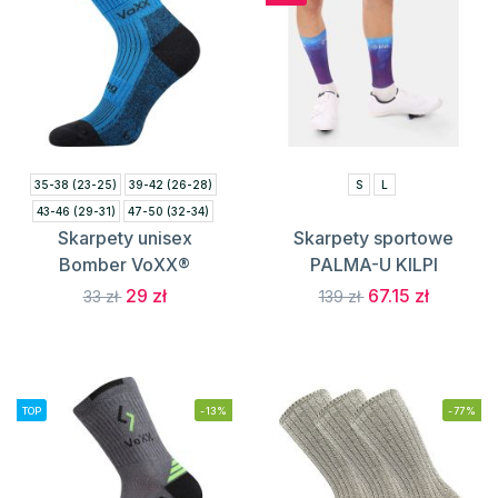
35-38 (23-25)
39-42 (26-28)
S
L
43-46 (29-31)
47-50 (32-34)
Skarpety unisex
Skarpety sportowe
Bomber VoXX®
PALMA-U KILPI
29 zł
67.15 zł
33 zł
139 zł
TOP
-13%
-77%