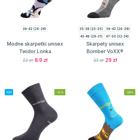
39-42 (26-28)
35-38 (23-25)
39-42 (26-28)
43-46 (29-31)
47-50 (32-34)
Modne skarpetki unisex
Skarpety unisex
Twidor Lonka
Bomber VoXX®
8.9 zł
29 zł
22 zł
33 zł
TOP
-12%
-59%