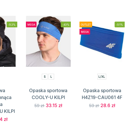
-52%
MEGA
-43%
OUTLET
-51%
MEGA
S
L
L/XL
wa
Opaska sportowa
Opaska sportowa
hnąca
COOLY-U KILPI
H4Z19-CAU061 4F
a
33.15 zł
28.6 zł
59 zł
59 zł
U KILPI
4 zł