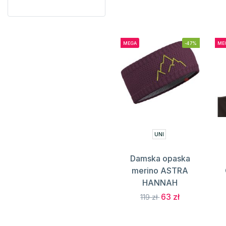
MEGA
-47%
ME
UNI
Damska opaska
merino ASTRA
HANNAH
63 zł
119 zł