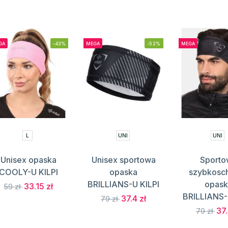
GA
-43%
MEGA
-52%
MEGA
L
UNI
UNI
Unisex opaska
Unisex sportowa
Sporto
COOLY-U KILPI
opaska
szybkosc
BRILLIANS-U KILPI
opask
33.15 zł
59 zł
BRILLIANS-
37.4 zł
79 zł
37.
79 zł