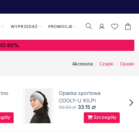
K
WYPRZEDAŻ
PROMOCJE
DO 60%.
Akcesoria
Czapki
Opaski
rino
Opaska sportowa
COOLY-U KILPI
33.15 zł
59.00 zł
góły
Szczegóły