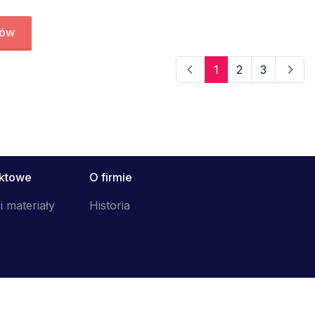
tów
1
2
3
uktowe
O firmie
i materiały
Historia