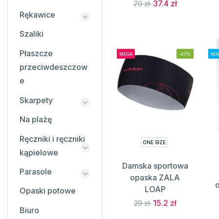
37.4 zł
79 zł
Rękawice
Szaliki
Płaszcze
MEGA
-47%
NOW
przeciwdeszczow
e
Skarpety
Na plażę
Ręczniki i ręczniki
ONE SIZE
kąpielowe
Damska sportowa
Parasole
opaska ZALA
LOAP
Opaski potowe
15.2 zł
29 zł
Biuro