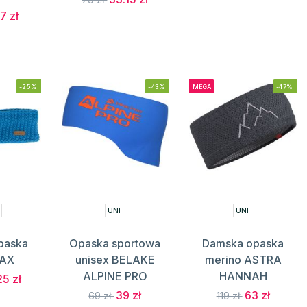
7 zł
-25%
-43%
MEGA
-47%
UNI
UNI
paska
Opaska sportowa
Damska opaska
LAX
unisex BELAKE
merino ASTRA
ALPINE PRO
HANNAH
25 zł
39 zł
63 zł
69 zł
119 zł