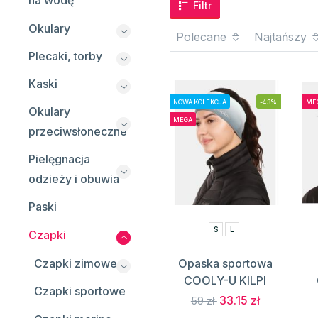
na wodę
Filtr
Okulary
Polecane
Najtańszy
Plecaki, torby
Kaski
NOWA KOLEKCJA
-43%
ME
Okulary
MEGA
przeciwsłoneczne
Pielęgnacja
odzieży i obuwia
Paski
S
L
Czapki
Czapki zimowe
Opaska sportowa
COOLY-U KILPI
Czapki sportowe
33.15 zł
59 zł