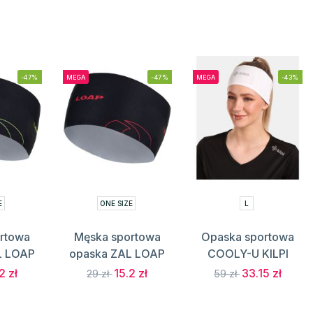
-47%
MEGA
-47%
MEGA
-43%
E
ONE SIZE
L
rtowa
Męska sportowa
Opaska sportowa
L LOAP
opaska ZAL LOAP
COOLY-U KILPI
2 zł
15.2 zł
33.15 zł
29 zł
59 zł