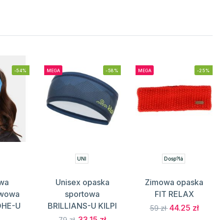
-54%
MEGA
-58%
MEGA
-25%
UNI
Dosp?lá
wa
Unisex opaska
Zimowa opaska
twowa
sportowa
FIT RELAX
OHE-U
BRILLIANS-U KILPI
44.25 zł
59 zł
I
33.15 zł
79 zł