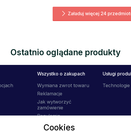
Załaduj więcej 24 przedmio
Ostatnio oglądane produkty
Wszystko o zakupach
Usługi prod
ocjach
Wymiana zwrot towaru
Technologie 
Reklamacje
Jak wytworzyć
zamówienie
Regulamin
Dostawa
Cookies