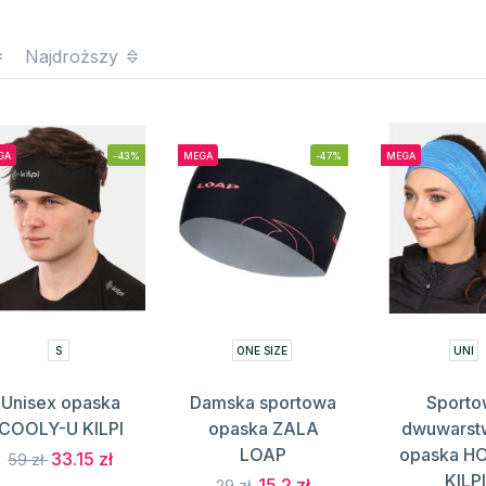
Najdroższy
GA
-43%
MEGA
-47%
MEGA
S
ONE SIZE
UNI
Unisex opaska
Damska sportowa
Sporto
COOLY-U KILPI
opaska ZALA
dwuwars
LOAP
opaska H
33.15 zł
59 zł
KILP
15.2 zł
29 zł