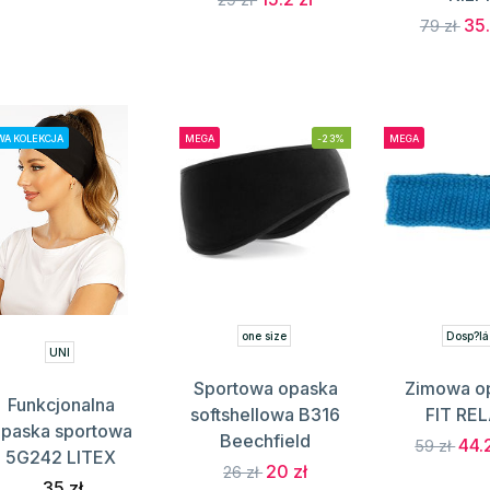
35.
79 zł
A KOLEKCJA
MEGA
-23%
MEGA
one size
Dosp?lá
UNI
Sportowa opaska
Zimowa o
Funkcjonalna
softshellowa B316
FIT RE
paska sportowa
Beechfield
44.
59 zł
5G242 LITEX
20 zł
26 zł
35 zł