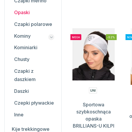
Czapki merino
Opaski
Czapki polarowe
Kominy
MEGA
-52%
NOW
Kominiarki
Chusty
Czapki z
daszkiem
Daszki
UNI
Czepki pływackie
Sportowa
szybkoschnąca
Inne
o
opaska
BRILLIANS-U KILPI
Kije trekkingowe