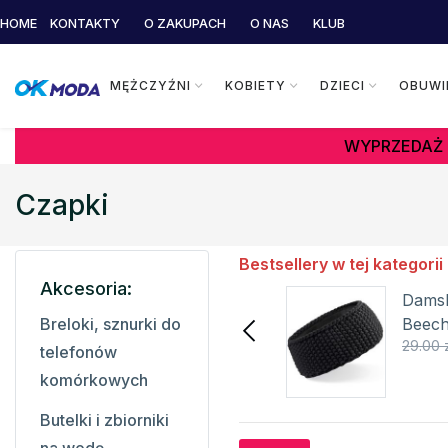
HOME
KONTAKTY
O ZAKUPACH
O NAS
KLUB
MĘŻCZYŹNI
KOBIETY
DZIECI
OBUWI
WYPRZEDAŻ 
Czapki
Bestsellery w tej kategorii
Akcesoria:
Unisex opaska sportowa
Dams
BRILLIANS-U KILPI
Beech
Breloki, sznurki do
33.15 zł
79.00 zł
29.00 
telefonów
Szczegóły
komórkowych
Butelki i zbiorniki