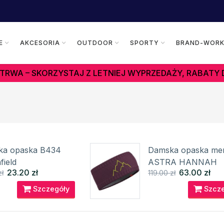
E
AKCESORIA
OUTDOOR
SPORTY
BRAND-WOR
TRWA – SKORZYSTAJ Z LETNIEJ WYPRZEDAŻY, RABATY 
ka opaska B434
Damska opaska me
field
ASTRA HANNAH
23.20 zł
63.00 zł
zł
119.00 zł
Szczegóły
Szcze