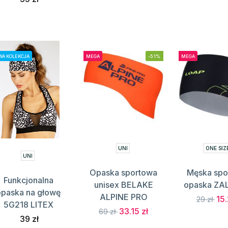
A KOLEKCJA
MEGA
-51%
MEGA
UNI
ONE SIZ
UNI
Opaska sportowa
Męska spo
Funkcjonalna
unisex BELAKE
opaska ZA
opaska na głowę
ALPINE PRO
15.
29 zł
5G218 LITEX
33.15 zł
69 zł
39 zł