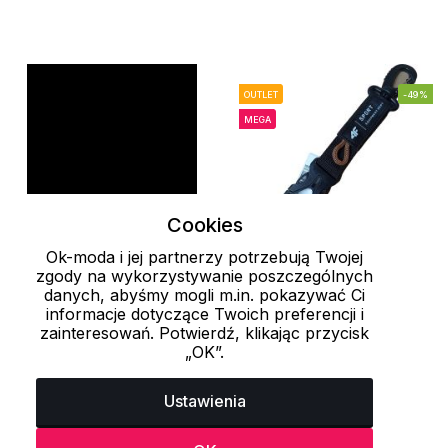
OUTLET
-49%
MEGA
Cookies
Ok-moda i jej partnerzy potrzebują Twojej
zgody na wykorzystywanie poszczególnych
one size
danych, abyśmy mogli m.in. pokazywać Ci
informacje dotyczące Twoich preferencji i
zainteresowań. Potwierdź, klikając przycisk
Stalowy karabińczyk
Karabinek podróżny
„OK”.
0808002999999 Cerva
H4L22-AKB001 4F
39 zł
35.1 zł
69 zł
Ustawienia