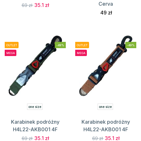
Cerva
35.1 zł
69 zł
49 zł
OUTLET
-49%
OUTLET
-49%
MEGA
MEGA
one size
one size
Karabinek podróżny
Karabinek podróżny
H4L22-AKB001 4F
H4L22-AKB001 4F
35.1 zł
35.1 zł
69 zł
69 zł