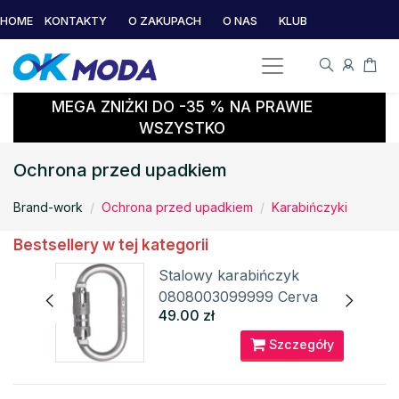
HOME
KONTAKTY
O ZAKUPACH
O NAS
KLUB
MEGA ZNIŻKI DO -35 % NA PRAWIE
WSZYSTKO
Ochrona przed upadkiem
Brand-work
Ochrona przed upadkiem
Karabińczyki
Bestsellery w tej kategorii
Stalowy karabińczyk
0808003099999 Cerva
49.00 zł
óły
Szczegóły