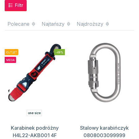
Filtr
Polecane
Najtańszy
Najdroższy
OUTLET
-49%
MEGA
one size
Karabinek podróżny
Stalowy karabińczyk
H4L22-AKB001 4F
0808003099999