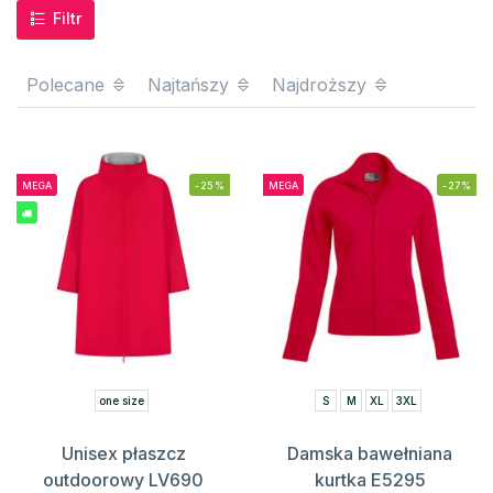
Filtr
Polecane
Najtańszy
Najdroższy
MEGA
-25%
MEGA
-27%
one size
S
M
XL
3XL
Unisex płaszcz
Damska bawełniana
outdoorowy LV690
kurtka E5295