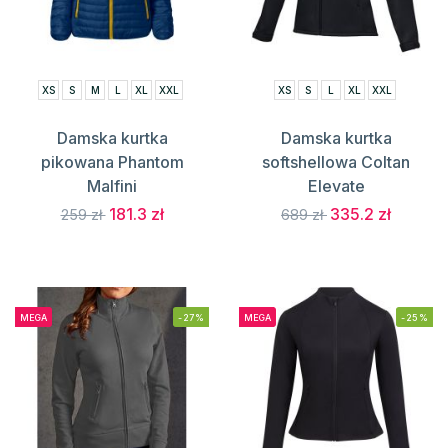
XS
S
M
L
XL
XXL
XS
S
L
XL
XXL
Damska kurtka
Damska kurtka
pikowana Phantom
softshellowa Coltan
Malfini
Elevate
181.3 zł
335.2 zł
259 zł
689 zł
MEGA
-27%
MEGA
-25%