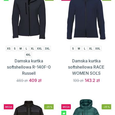
XS
S
M
L
XL
XXL
3XL
S
M
L
XL
XXL
4XL
Damska kurtka
Damska kurtka
softshellowa R-140F-0
softshellowa RACE
Russell
WOMEN SOĽS
409 zł
143.2 zł
469 zł
199 zł
MEGA
-25%
MEGA
-25%