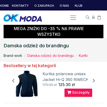
HOME
KONTAKTY
O ZAKUPACH
O NAS
KLUB
MEGA ZNIŻKI DO -35 % NA PRAWIE
WSZYSTKO
Damska odzież do brandingu
Brand-work
Damska odzież do brandingu
Kurtki
Bestsellery w tej kategorii
Kurtka polarowa unisex
Jacket Hi-Q 360 RIMECK
125.30 zł
179.00 zł
óły
Szczegóły