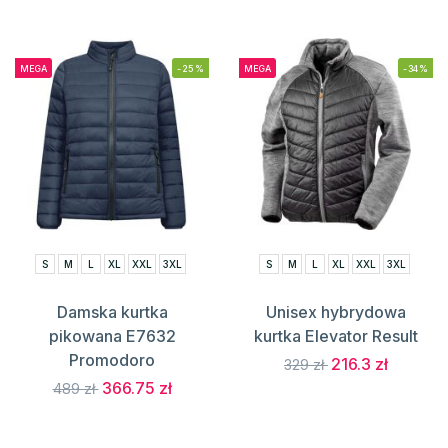
MEGA
-25%
MEGA
-34%
S
M
L
XL
XXL
3XL
S
M
L
XL
XXL
3XL
Damska kurtka
Unisex hybrydowa
pikowana E7632
kurtka Elevator Result
Promodoro
216.3 zł
329 zł
366.75 zł
489 zł