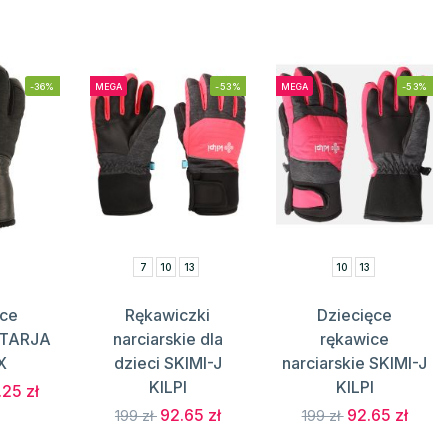
-36%
MEGA
-53%
MEGA
-53%
7
10
13
10
13
ce
Rękawiczki
Dziecięce
e TARJA
narciarskie dla
rękawice
X
dzieci SKIMI-J
narciarskie SKIMI-J
KILPI
KILPI
.25 zł
92.65 zł
92.65 zł
199 zł
199 zł