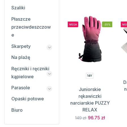
Szaliki
Płaszcze
MEGA
-35%
ME
przeciwdeszczow
e
Skarpety
Na plażę
Ręczniki i ręczniki
kąpielowe
14Y
D
Parasole
n
Juniorskie
rękawiczki
Opaski potowe
narciarskie PUZZY
RELAX
Biuro
96.75 zł
149 zł