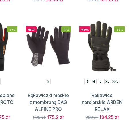
-25%
MEGA
-41%
MEGA
-25%
S
S
M
L
XL
XXL
eplane
Rękawiczki męskie
Rękawice
 ARCTO
z membraną DAG
narciarskie ARDEN
ALPINE PRO
RELAX
75 zł
175.2 zł
194.25 zł
299 zł
259 zł