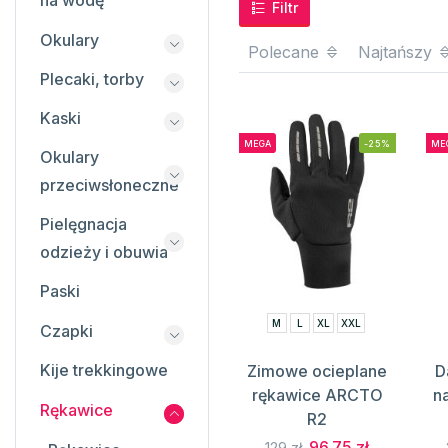
na wodę
Filtr
Okulary
Polecane
Najtańszy
Plecaki, torby
Kaski
MEGA
-25%
ME
Okulary
przeciwsłoneczne
Pielęgnacja
odzieży i obuwia
Paski
M
L
XL
XXL
Czapki
Kije trekkingowe
Zimowe ocieplane
D
rękawice ARCTO
n
Rękawice
R2
96.75 zł
129 zł