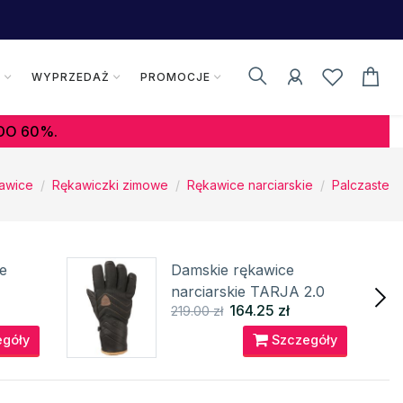
K
WYPRZEDAŻ
PROMOCJE
DO 60%.
awice
Rękawiczki zimowe
Rękawice narciarskie
Palczaste
e
Damskie rękawice
narciarskie TARJA 2.0
164.25 zł
219.00 zł
RELAX
góły
Szczegóły