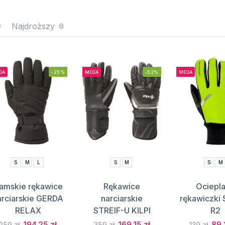
Najdroższy
GA
-25%
MEGA
-52%
MEGA
S
M
L
S
M
S
M
amskie rękawice
Rękawice
Ociepl
arciarskie GERDA
narciarskie
rękawiczki
RELAX
STREIF-U KILPI
R2
194.25 zł
169.15 zł
89.
259 zł
359 zł
139 zł