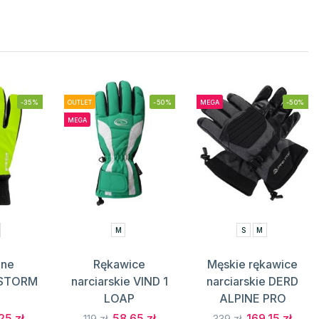
-35%
OUTLET
-50%
MEGA
-50%
MEGA
M
S
M
ane
Rękawice
Męskie rękawice
 STORM
narciarskie VIND 1
narciarskie DERD
LOAP
ALPINE PRO
25 zł
58.65 zł
169.15 zł
119 zł
339 zł