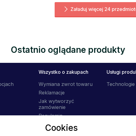
Załaduj więcej 24 przedmio
Ostatnio oglądane produkty
Wszystko o zakupach
Usługi prod
ocjach
Wymiana zwrot towaru
Technologie 
Reklamacje
Jak wytworzyć
zamówienie
Regulamin
Dostawa
Cookies