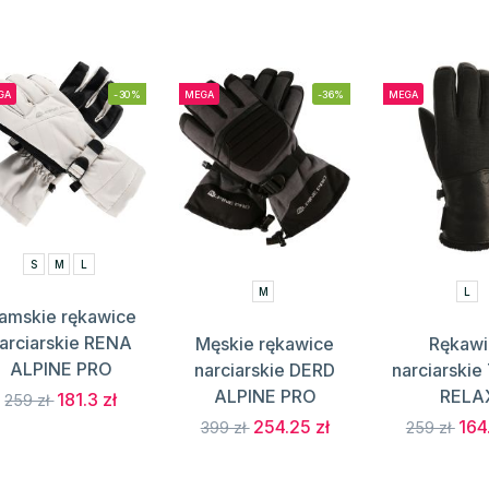
GA
-30%
MEGA
-36%
MEGA
S
M
L
M
L
amskie rękawice
arciarskie RENA
Męskie rękawice
Rękawi
ALPINE PRO
narciarskie DERD
narciarski
ALPINE PRO
RELA
181.3 zł
259 zł
254.25 zł
164
399 zł
259 zł