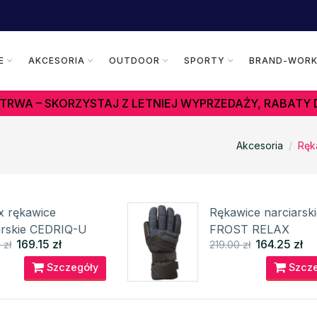
E
AKCESORIA
OUTDOOR
SPORTY
BRAND-WOR
TRWA – SKORZYSTAJ Z LETNIEJ WYPRZEDAŻY, RABATY 
Akcesoria
Ręk
x rękawice
Rękawice narciarski
arskie CEDRIQ-U
FROST RELAX
169.15 zł
164.25 zł
 zł
219.00 zł
Szczegóły
Szcze