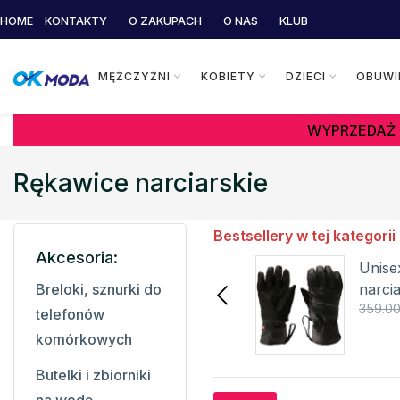
HOME
KONTAKTY
O ZAKUPACH
O NAS
KLUB
MĘŻCZYŹNI
KOBIETY
DZIECI
OBUWI
WYPRZEDAŻ 
Rękawice narciarskie
Bestsellery w tej kategorii
Akcesoria:
Damskie rękawice
Unise
narciarskie GERDA
narci
Breloki, sznurki do
194.25 zł
259.00 zł
359.00
RELAX
KILPI
telefonów
Szczegóły
komórkowych
Butelki i zbiorniki