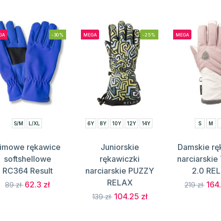
GA
-30%
MEGA
-25%
MEGA
S/M
L/XL
6Y
8Y
10Y
12Y
14Y
S
M
imowe rękawice
Juniorskie
Damskie rę
softshellowe
rękawiczki
narciarski
RC364 Result
narciarskie PUZZY
2.0 RE
RELAX
62.3 zł
164.
89 zł
219 zł
104.25 zł
139 zł