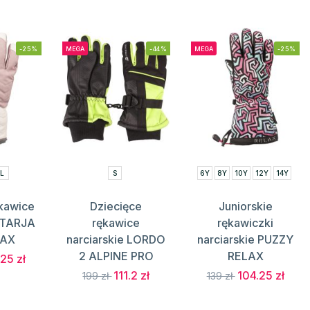
-25%
MEGA
-44%
MEGA
-25%
L
S
6Y
8Y
10Y
12Y
14Y
kawice
Dziecięce
Juniorskie
e TARJA
rękawice
rękawiczki
LAX
narciarskie LORDO
narciarskie PUZZY
2 ALPINE PRO
RELAX
25 zł
111.2 zł
104.25 zł
199 zł
139 zł