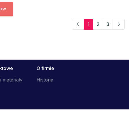
tów
1
2
3
uktowe
O firmie
i materiały
Historia