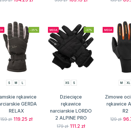
GA
-25%
MEGA
-37%
MEGA
S
M
L
XS
S
M
XL
amskie rękawice
Dziecięce
Zimowe oci
arciarskie GERDA
rękawice
rękawice
RELAX
narciarskie LORDO
R2
2 ALPINE PRO
119.25 zł
96.
159 zł
129 zł
111.2 zł
179 zł