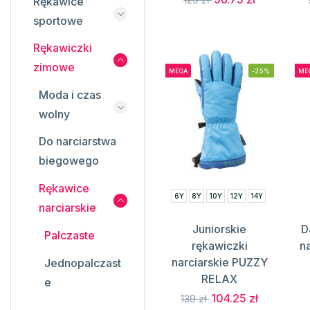
Rękawice
sportowe
Rękawiczki
zimowe
MEGA
-25%
ME
Moda i czas
wolny
Do narciarstwa
biegowego
Rękawice
6Y
8Y
10Y
12Y
14Y
narciarskie
Juniorskie
D
Palczaste
rękawiczki
n
narciarskie PUZZY
Jednopalczast
RELAX
e
104.25 zł
139 zł