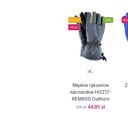
OUTLET
-54%
ME
MEGA
XL
Męskie rękawice
Z
narciarskie HOZ17-
REM600 Outhorn
44.85 zł
99 zł