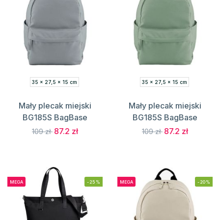
35 x 27,5 x 15 cm
35 x 27,5 x 15 cm
Mały plecak miejski
Mały plecak miejski
BG185S BagBase
BG185S BagBase
87.2 zł
87.2 zł
109 zł
109 zł
MEGA
-25%
MEGA
-20%