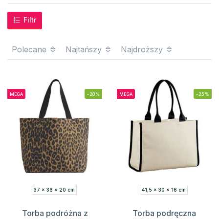
Filtr
Polecane
Najtańszy
Najdroższy
MEGA
-20%
MEGA
-25%
37 x 36 x 20 cm
41,5 x 30 x 16 cm
Torba podróżna z
Torba podręczna