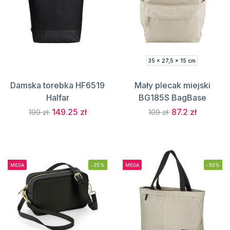
35 x 27,5 x 15 cm
Damska torebka HF6519
Mały plecak miejski
Halfar
BG185S BagBase
149.25 zł
87.2 zł
199 zł
109 zł
MEGA
-25%
MEGA
-50%