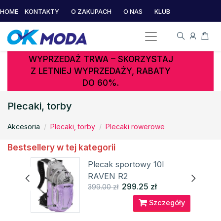
HOME
KONTAKTY
O ZAKUPACH
O NAS
KLUB
WYPRZEDAŻ TRWA – SKORZYSTAJ
Z LETNIEJ WYPRZEDAŻY, RABATY
DO 60%.
Plecaki, torby
Akcesoria
Plecaki, torby
Plecaki rowerowe
Bestsellery w tej kategorii
IS
Plecak sportowy 10l
RAVEN R2
299.25 zł
399.00 zł
óły
Szczegóły