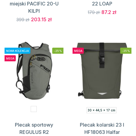
miejski PACIFIC 20-U
22 LOAP
KILPI
87.2 zł
179 zł
203.15 zł
399 zł
NOWA KOLEKCJA
-25%
MEGA
-25%
MEGA
30 x 44,5 x 17 cm
Plecak sportowy
Plecak kolarski 23 l
REGULUS R2
HF18063 Halfar