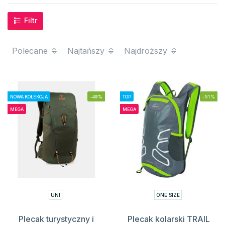
Filtr
Polecane
Najtańszy
Najdroższy
NOWA KOLEKCJA
-49%
TOP
-51%
MEGA
MEGA
UNI
ONE SIZE
Plecak turystyczny i
Plecak kolarski TRAIL