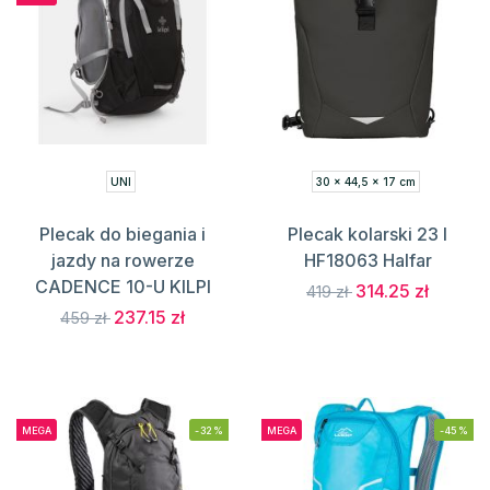
UNI
30 x 44,5 x 17 cm
Plecak do biegania i
Plecak kolarski 23 l
jazdy na rowerze
HF18063 Halfar
CADENCE 10-U KILPI
314.25 zł
419 zł
237.15 zł
459 zł
MEGA
-32%
MEGA
-45%