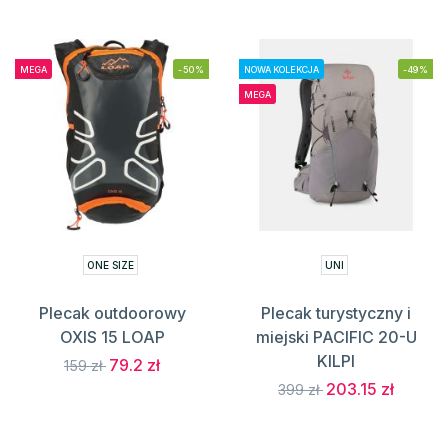
MEGA
-50%
NOWA KOLEKCJA
-49%
MEGA
ONE SIZE
UNI
Plecak outdoorowy
Plecak turystyczny i
OXIS 15 LOAP
miejski PACIFIC 20-U
KILPI
79.2 zł
159 zł
203.15 zł
399 zł