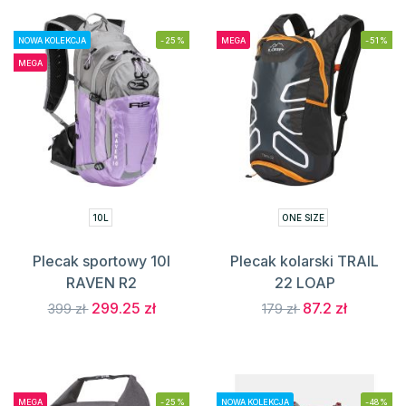
NOWA KOLEKCJA
-25%
MEGA
-51%
MEGA
10L
ONE SIZE
Plecak sportowy 10l
Plecak kolarski TRAIL
RAVEN R2
22 LOAP
299.25 zł
87.2 zł
399 zł
179 zł
MEGA
-25%
NOWA KOLEKCJA
-48%