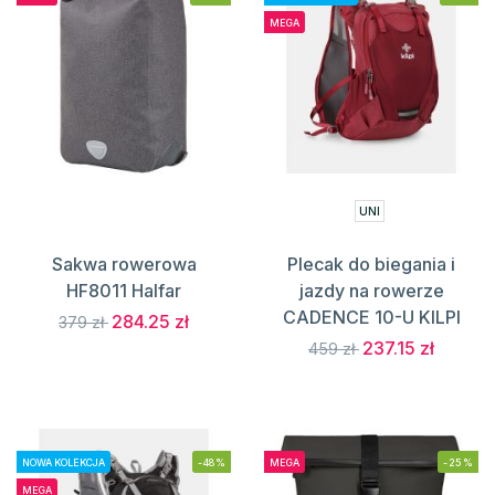
MEGA
UNI
Sakwa rowerowa
Plecak do biegania i
HF8011 Halfar
jazdy na rowerze
CADENCE 10-U KILPI
284.25 zł
379 zł
237.15 zł
459 zł
NOWA KOLEKCJA
-48%
MEGA
-25%
MEGA