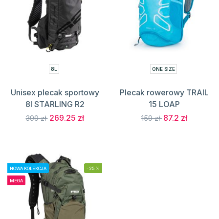
8L
ONE SIZE
Unisex plecak sportowy
Plecak rowerowy TRAIL
8l STARLING R2
15 LOAP
269.25 zł
87.2 zł
399 zł
159 zł
NOWA KOLEKCJA
-25%
MEGA