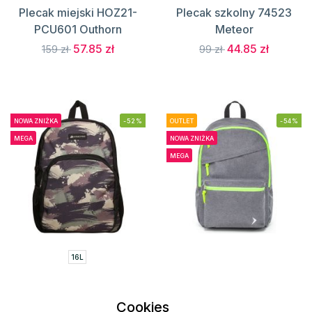
Plecak miejski HOZ21-
Plecak szkolny 74523
PCU601 Outhorn
Meteor
57.85 zł
44.85 zł
159 zł
99 zł
NOWA ZNIŻKA
-52%
OUTLET
-54%
MEGA
NOWA ZNIŻKA
MEGA
16L
Dziecięcy plecak
Plecak miejski 17l
Cookies
HERWO ALPINE PRO
PCU664 Outhorn