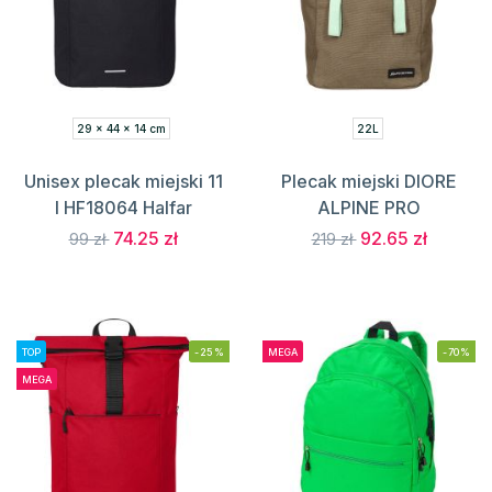
29 x 44 x 14 cm
22L
Unisex plecak miejski 11
Plecak miejski DIORE
l HF18064 Halfar
ALPINE PRO
74.25 zł
92.65 zł
99 zł
219 zł
TOP
-25%
MEGA
-70%
MEGA