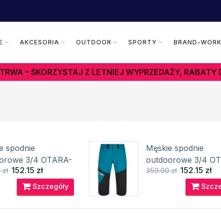
E
AKCESORIA
OUTDOOR
SPORTY
BRAND-WOR
TRWA – SKORZYSTAJ Z LETNIEJ WYPRZEDAŻY, RABATY 
e spodnie
Męskie spodnie
orowe 3/4 OTARA-
outdoorowe 3/4 O
152.15 zł
152.15 zł
 zł
359.00 zł
PI
M KILPI
Szczegóły
Szcze