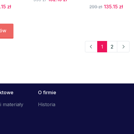
.15 zł
135.15 zł
299 zł
tów
1
2
uktowe
O firmie
i materiały
Historia