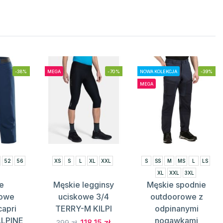
-38%
MEGA
-70%
NOWA KOLEKCJA
-39%
MEGA
52
56
XS
S
L
XL
XXL
S
SS
M
MS
L
LS
XL
XXL
3XL
e
Męskie legginsy
Męskie spodnie
lowe
uciskowe 3/4
outdoorowe z
capri
TERRY-M KILPI
odpinanymi
ALPINE
nogawkami
118.15 zł
399 zł