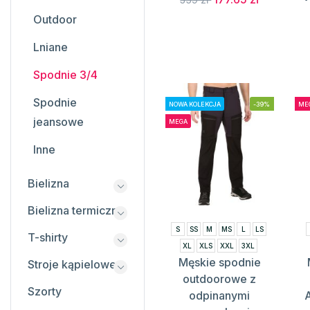
Outdoor
Lniane
Spodnie 3/4
Spodnie
NOWA KOLEKCJA
-39%
ME
jeansowe
MEGA
Inne
Bielizna
Bielizna termiczna
S
SS
M
MS
L
LS
T-shirty
XL
XLS
XXL
3XL
Męskie spodnie
Stroje kąpielowe
outdoorowe z
Szorty
odpinanymi