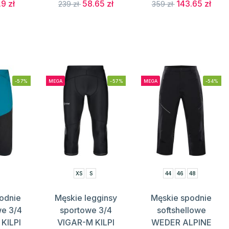
.9 zł
58.65 zł
143.65 zł
239 zł
359 zł
-57%
MEGA
-57%
MEGA
-54%
XS
S
44
46
48
odnie
Męskie legginsy
Męskie spodnie
e 3/4
sportowe 3/4
softshellowe
KILPI
VIGAR-M KILPI
WEDER ALPINE