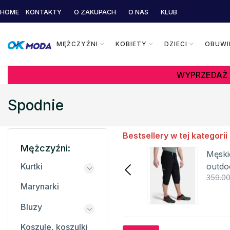
HOME
KONTAKTY
O ZAKUPACH
O NAS
KLUB
MĘŻCZYŹNI
KOBIETY
DZIECI
OBUWI
WYPRZEDAŻ 
Spodnie
Bestsellery w tej kategorii
Mężczyźni:
Męskie spodnie kolarskie
Męski
3/4 ARENAL-M KILPI
outdo
Kurtki
228.65 zł
459.00 zł
359.00
M KIL
Marynarki
Szczegóły
Bluzy
Koszule, koszulki