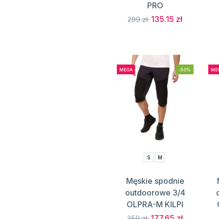
PRO
135.15 zł
299 zł
MEGA
-50%
ME
S
M
Męskie spodnie
outdoorowe 3/4
OLPRA-M KILPI
177.65 zł
359 zł