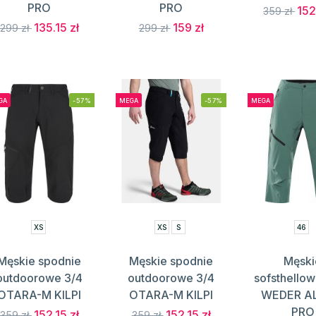
PRO
PRO
152
359 zł
135.15 zł
159 zł
299 zł
299 zł
GA
-57%
MEGA
-57%
MEGA
XS
XS
S
46
Męskie spodnie
Męskie spodnie
Męski
outdoorowe 3/4
outdoorowe 3/4
sofsthellow
OTARA-M KILPI
OTARA-M KILPI
WEDER A
PRO
152.15 zł
152.15 zł
359 zł
359 zł