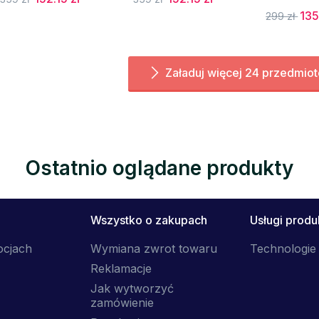
135
299 zł
Załaduj więcej 24 przedmio
Ostatnio oglądane produkty
Wszystko o zakupach
Usługi prod
ocjach
Wymiana zwrot towaru
Technologie 
Reklamacje
Jak wytworzyć
zamówienie