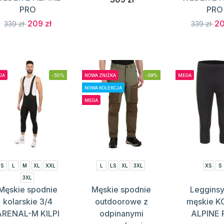
PRO
PRO
209 zł
20
339 zł
339 zł
GA
-50%
NOWA ZNIŻKA
-39%
MEGA
NOWA KOLEKCJA
MEGA
S
L
M
XL
XXL
L
LS
XL
3XL
XS
S
3XL
Męskie spodnie
Męskie spodnie
Legginsy
kolarskie 3/4
outdoorowe z
męskie 
ARENAL-M KILPI
odpinanymi
ALPINE