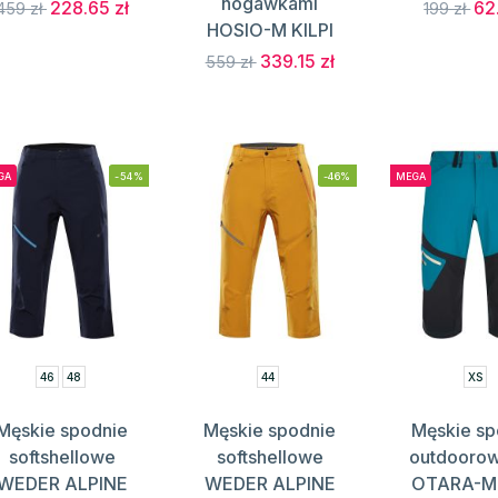
nogawkami
228.65 zł
62
459 zł
199 zł
HOSIO-M KILPI
339.15 zł
559 zł
GA
-54%
-46%
MEGA
46
48
44
XS
Męskie spodnie
Męskie spodnie
Męskie sp
softshellowe
softshellowe
outdoorow
WEDER ALPINE
WEDER ALPINE
OTARA-M 