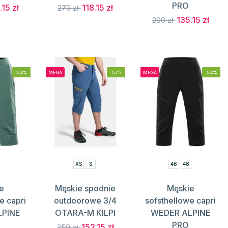
PRO
.15 zł
118.15 zł
279 zł
135.15 zł
299 zł
-54%
MEGA
-57%
MEGA
-54%
XS
S
46
48
e
Męskie spodnie
Męskie
e capri
outdoorowe 3/4
sofsthellowe capri
LPINE
OTARA-M KILPI
WEDER ALPINE
PRO
152.15 zł
359 zł