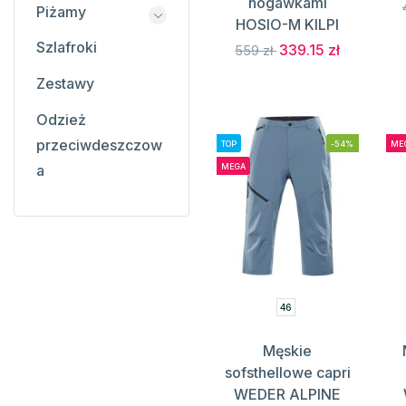
nogawkami
Piżamy
HOSIO-M KILPI
Szlafroki
339.15 zł
559 zł
Zestawy
Odzież
przeciwdeszczow
TOP
-54%
ME
MEGA
a
46
Męskie
sofsthellowe capri
WEDER ALPINE