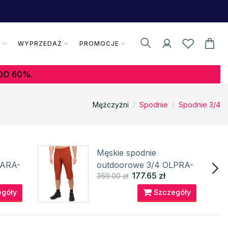
K
WYPRZEDAŻ
PROMOCJE
DO 60%.
Mężczyźni
Spodnie
Spodnie 3/4
Męskie spodnie
TARA-
outdoorowe 3/4 OLPRA-
177.65 zł
359.00 zł
M KILPI
góły
Szczegóły