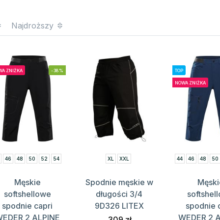
Najdroższy
A ZNIŻKA
-38%
TOP
NOWA ZNIŻKA
46
48
50
52
54
XL
XXL
44
46
48
50
Męskie
Spodnie męskie w
Męski
softshellowe
długości 3/4
softshel
spodnie capri
9D326 LITEX
spodnie 
EDER 2 ALPINE
WEDER 2 
309 zł