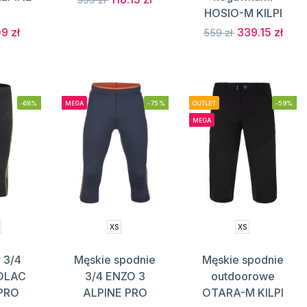
HOSIO-M KILPI
9 zł
339.15 zł
559 zł
-68%
MEGA
-75%
OUTLET
-59%
MEGA
XS
XS
 3/4
Męskie spodnie
Męskie spodnie
KOLAC
3/4 ENZO 3
outdoorowe
 PRO
ALPINE PRO
OTARA-M KILPI