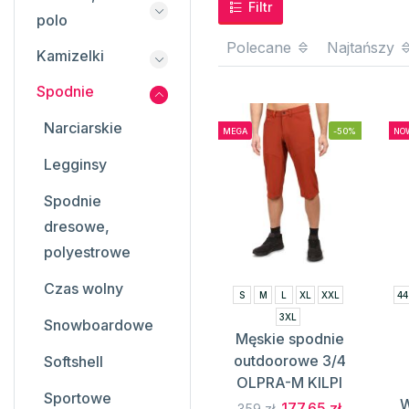
Filtr
polo
Polecane
Najtańszy
Kamizelki
Spodnie
Narciarskie
MEGA
-50%
NOW
Legginsy
Spodnie
dresowe,
polyestrowe
Czas wolny
S
M
L
XL
XXL
44
3XL
Snowboardowe
Męskie spodnie
outdoorowe 3/4
Softshell
OLPRA-M KILPI
Sportowe
W
177.65 zł
359 zł