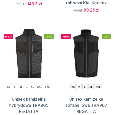
robocza Kiel Korntex
146.3 zł
219 zł
89.25 zł
119 zł
MEGA
-25%
MEGA
-25%
XS
S
M
L
XL
XXL
3XL
XS
M
L
XL
XXL
Unisex kamizelka
Unisex kamizelka
hybrydowa TRA905
softshellowa TRA907
REGATTA
REGATTA