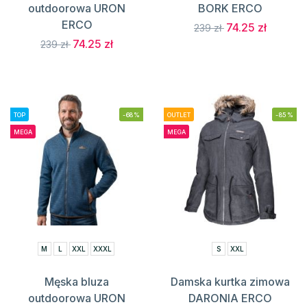
outdoorowa URON
BORK ERCO
ERCO
74.25 zł
239 zł
74.25 zł
239 zł
TOP
-68%
OUTLET
-85%
MEGA
MEGA
M
L
XXL
XXXL
S
XXL
Męska bluza
Damska kurtka zimowa
outdoorowa URON
DARONIA ERCO