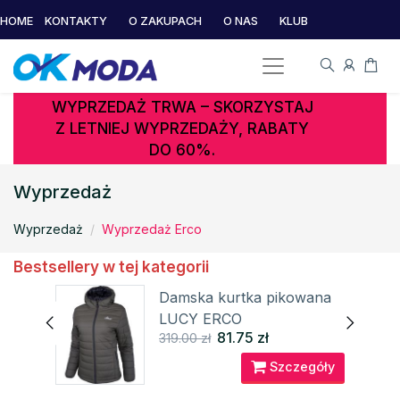
HOME
KONTAKTY
O ZAKUPACH
O NAS
KLUB
WYPRZEDAŻ TRWA – SKORZYSTAJ
Z LETNIEJ WYPRZEDAŻY, RABATY
DO 60%.
Wyprzedaż
Wyprzedaż
Wyprzedaż Erco
Bestsellery w tej kategorii
ERCO
Damska kurtka pikowana
LUCY ERCO
81.75 zł
319.00 zł
óły
Szczegóły