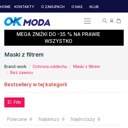
HOME
KONTAKTY
O ZAKUPACH
O NAS
KLUB
MEGA ZNIŻKI DO -35 % NA PRAWIE
WSZYSTKO
Maski z filtrem
Brand-work
Ochrona oddechu
Maski z filtrem
Bez zaworu
Bestsellery w tej kategorii
Filtr
Polecane
Najtańszy
Najdroższy