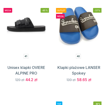
MEGA
-65%
OUTLET
-57%
MEGA
41
40
Unisex klapki OVIERE
Klapki plażowe LANSER
ALPINE PRO
Spokey
44.2 zł
58.65 zł
129 zł
139 zł
TOP
-36%