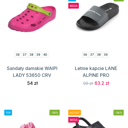
MEGA
36
37
38
39
40
36
37
38
39
Sandały damskie WAIPI
Letnie kapcie LANE
LADY 53650 CRV
ALPINE PRO
54 zł
63.2 zł
99 zł
TOP
-59%
OUTLET
-56%
MEGA