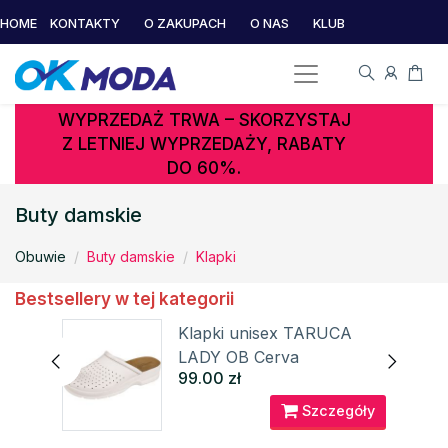
HOME
KONTAKTY
O ZAKUPACH
O NAS
KLUB
WYPRZEDAŻ TRWA – SKORZYSTAJ
Z LETNIEJ WYPRZEDAŻY, RABATY
DO 60%.
Buty damskie
Obuwie
Buty damskie
Klapki
Bestsellery w tej kategorii
I
Klapki unisex TARUCA
LADY OB Cerva
99.00 zł
óły
Szczegóły