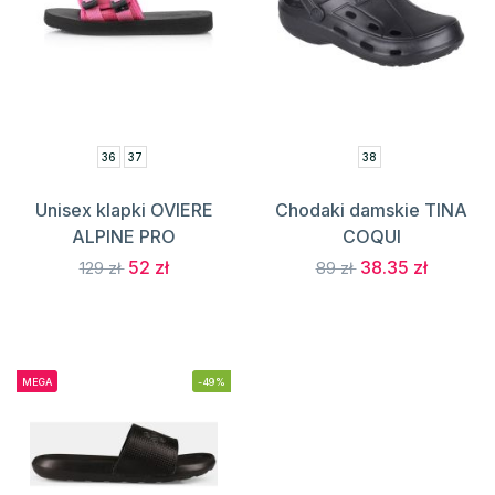
36
37
38
Unisex klapki OVIERE
Chodaki damskie TINA
ALPINE PRO
COQUI
52 zł
38.35 zł
129 zł
89 zł
MEGA
-49%