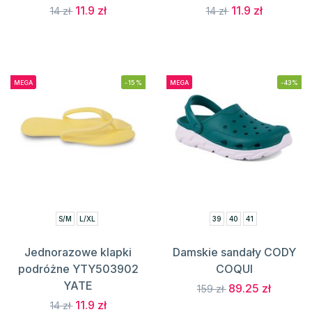
11.9 zł
11.9 zł
14 zł
14 zł
MEGA
-15%
MEGA
-43%
S/M
L/XL
39
40
41
Jednorazowe klapki
Damskie sandały CODY
podróżne YTY503902
COQUI
YATE
89.25 zł
159 zł
11.9 zł
14 zł