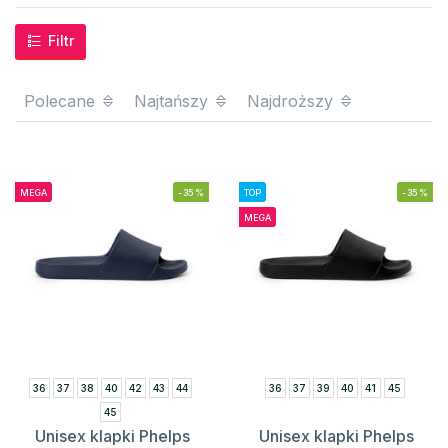
Filtr
Polecane
Najtańszy
Najdroższy
MEGA
-35%
TOP
-35%
MEGA
36
37
38
40
42
43
44
36
37
39
40
41
45
45
Unisex klapki Phelps
Unisex klapki Phelps