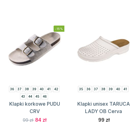
-15%
36
37
38
39
40
41
42
35
36
37
38
39
40
41
43
44
45
46
Klapki korkowe PUDU
Klapki unisex TARUCA
CRV
LADY OB Cerva
84 zł
99 zł
99 zł