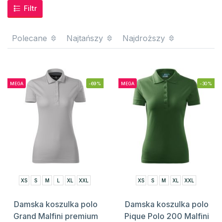
Filtr
Polecane
Najtańszy
Najdroższy
MEGA
-69%
MEGA
-30%
XS
S
M
L
XL
XXL
XS
S
M
XL
XXL
Damska koszulka polo
Damska koszulka polo
Grand Malfini premium
Pique Polo 200 Malfini