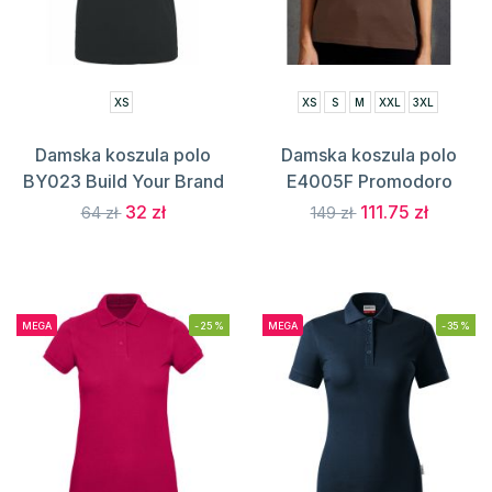
XS
XS
S
M
XXL
3XL
Damska koszula polo
Damska koszula polo
BY023 Build Your Brand
E4005F Promodoro
32 zł
111.75 zł
64 zł
149 zł
MEGA
-25%
MEGA
-35%