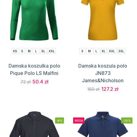
XS
S
M
L
XL
XXL
S
M
L
XL
XXL
3XL
Damska koszulka polo
Damska koszula polo
Pique Polo LS Malfini
JN873
James&Nicholson
50.4 zł
72 zł
127.2 zł
169 zł
-6%
MEGA
-25%