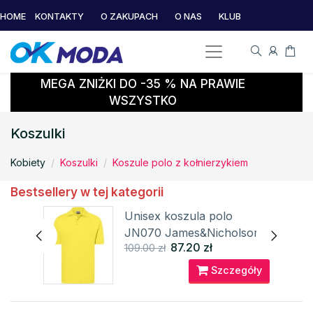
HOME
KONTAKTY
O ZAKUPACH
O NAS
KLUB
MEGA ZNIŻKI DO -35 % NA PRAWIE
WSZYSTKO
Koszulki
Kobiety
Koszulki
Koszule polo z kołnierzykiem
Bestsellery w tej kategorii
Unisex koszula polo
JN070 James&Nicholson
87.20 zł
109.00 zł
óły
Szczegóły