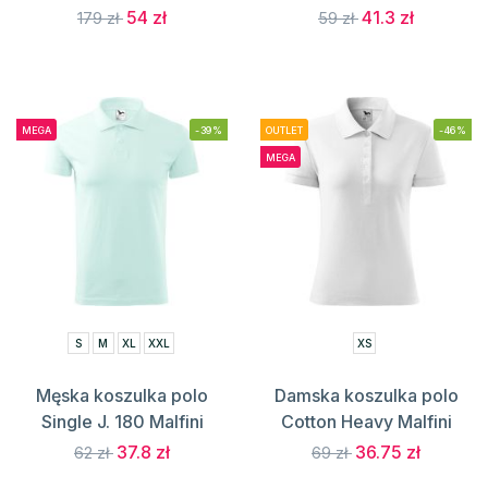
54 zł
41.3 zł
179 zł
59 zł
MEGA
-39%
OUTLET
-46%
MEGA
S
M
XL
XXL
XS
Męska koszulka polo
Damska koszulka polo
Single J. 180 Malfini
Cotton Heavy Malfini
37.8 zł
36.75 zł
62 zł
69 zł