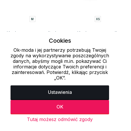
M
XS
Kask rowerowy z diodą
Kask rowerowy dla
LED LUMEN R2
dzieci BUNNY R2
Cookies
224.25 zł
111.75 zł
299 zł
149 zł
Ok-moda i jej partnerzy potrzebują Twojej
zgody na wykorzystywanie poszczególnych
danych, abyśmy mogli m.in. pokazywać Ci
informacje dotyczące Twoich preferencji i
Załaduj więcej 24 przedmiotów
zainteresowań. Potwierdź, klikając przycisk
„OK”.
1
2
3
4
Ustawienia
OK
Ostatnio oglądane produkty
Tutaj możesz odmówić zgody