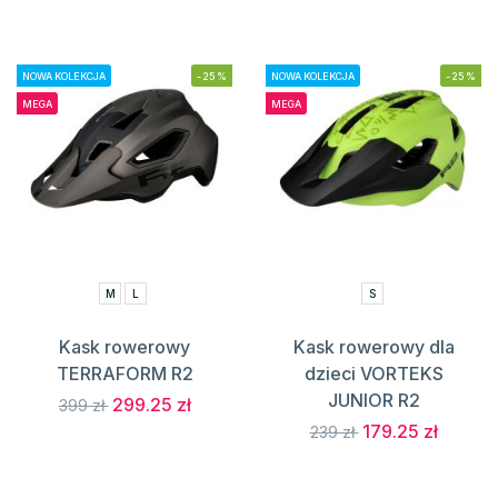
NOWA KOLEKCJA
-25%
NOWA KOLEKCJA
-25%
MEGA
MEGA
M
L
S
Kask rowerowy
Kask rowerowy dla
TERRAFORM R2
dzieci VORTEKS
JUNIOR R2
299.25 zł
399 zł
179.25 zł
239 zł