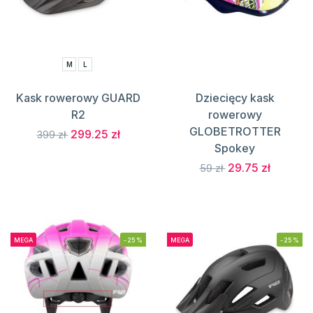
M
L
Kask rowerowy GUARD
Dziecięcy kask
R2
rowerowy
GLOBETROTTER
299.25 zł
399 zł
Spokey
29.75 zł
59 zł
MEGA
-25%
MEGA
-25%