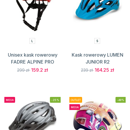
L
S
Unisex kask rowerowy
Kask rowerowy LUMEN
FADRE ALPINE PRO
JUNIOR R2
159.2 zł
164.25 zł
299 zł
239 zł
MEGA
-25%
OUTLET
-49%
MEGA