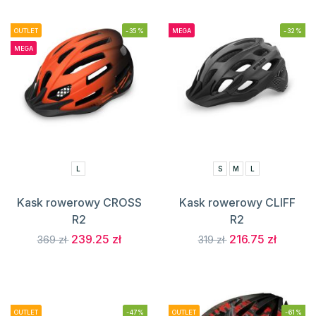
OUTLET
-35%
MEGA
-32%
MEGA
L
S
M
L
Kask rowerowy CROSS
Kask rowerowy CLIFF
R2
R2
239.25 zł
216.75 zł
369 zł
319 zł
OUTLET
-47%
OUTLET
-61%