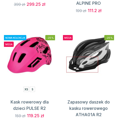
ALPINE PRO
299.25 zł
399 zł
111.2 zł
199 zł
NOWA KOLEKCJA
-25%
MEGA
-25%
MEGA
XS
S
Kask rowerowy dla
Zapasowy daszek do
dzieci PULSE R2
kasku rowerowego
ATHA01A R2
119.25 zł
159 zł