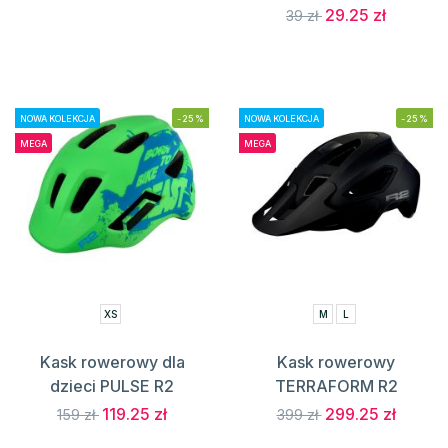
29.25 zł
39 zł
NOWA KOLEKCJA
-25%
NOWA KOLEKCJA
-25%
MEGA
MEGA
XS
M
L
Kask rowerowy dla
Kask rowerowy
dzieci PULSE R2
TERRAFORM R2
119.25 zł
299.25 zł
159 zł
399 zł