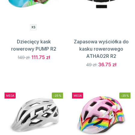
XS
Dziecięcy kask
Zapasowa wyściółka do
rowerowy PUMP R2
kasku rowerowego
ATHA02R R2
111.75 zł
149 zł
36.75 zł
49 zł
MEGA
-25%
MEGA
-25%