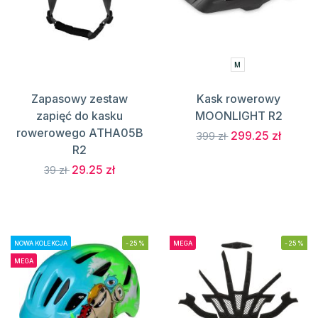
M
Zapasowy zestaw
Kask rowerowy
zapięć do kasku
MOONLIGHT R2
rowerowego ATHA05B
299.25 zł
399 zł
R2
29.25 zł
39 zł
NOWA KOLEKCJA
-25%
MEGA
-25%
MEGA