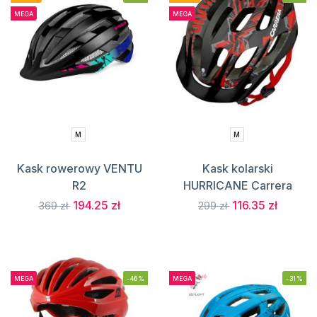
MEGA
MEGA
M
M
Kask rowerowy VENTU
Kask kolarski
R2
HURRICANE Carrera
194.25 zł
116.35 zł
369 zł
299 zł
MEGA
-46%
MEGA
-31%