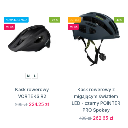
NOWA KOLEKCJA
-25%
OUTLET
-40%
MEGA
MEGA
M
L
Kask rowerowy
Kask rowerowy z
VORTEKS R2
migającym światłem
LED - czarny POINTER
224.25 zł
299 zł
PRO Spokey
262.65 zł
439 zł