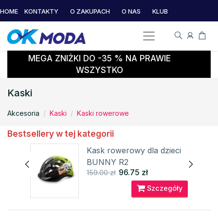
HOME
KONTAKTY
O ZAKUPACH
O NAS
KLUB
MEGA ZNIŻKI DO -35 % NA PRAWIE
WSZYSTKO
Kaski
Akcesoria
Kaski
Kaski rowerowe
Bestsellery w tej kategorii
o
Kask rowerowy dla dzieci
BUNNY R2
96.75 zł
159.00 zł
óły
Szczegóły