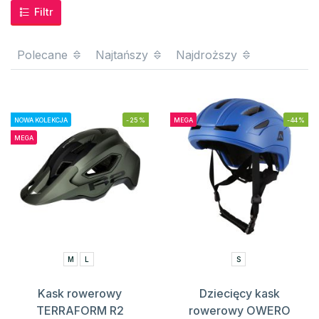
Filtr
Polecane
Najtańszy
Najdroższy
NOWA KOLEKCJA
-25%
MEGA
-44%
MEGA
M
L
S
Kask rowerowy
Dziecięcy kask
TERRAFORM R2
rowerowy OWERO