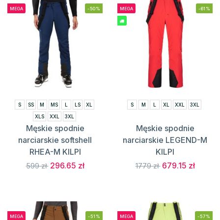
MEGA
-50%
MEGA
-61%
S
SS
M
MS
L
LS
XL
S
M
L
XL
XXL
3XL
XLS
XXL
3XL
Męskie spodnie
Męskie spodnie
narciarskie softshell
narciarskie LEGEND-M
RHEA-M KILPI
KILPI
296.65 zł
679.15 zł
599 zł
1779 zł
MEGA
-51%
MEGA
-57%