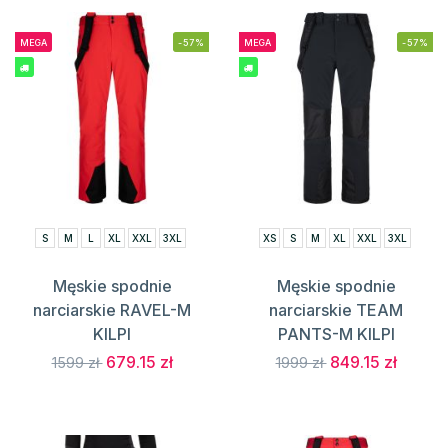
MEGA
-57%
MEGA
-57%
S
M
L
XL
XXL
3XL
XS
S
M
XL
XXL
3XL
Męskie spodnie
Męskie spodnie
narciarskie RAVEL-M
narciarskie TEAM
KILPI
PANTS-M KILPI
679.15 zł
849.15 zł
1599 zł
1999 zł