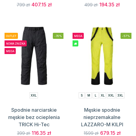
407.15 zł
194.35 zł
799 zł
499 zł
OUTLET
-70%
MEGA
-57%
NOWA ZNIŻKA
MEGA
XXL
S
M
L
XL
XXL
3XL
Spodnie narciarskie
Męskie spodnie
męskie bez ocieplenia
nieprzemakalne
TRICK Hi-Tec
LAZZARO-M KILPI
116.35 zł
679.15 zł
399 zł
1599 zł