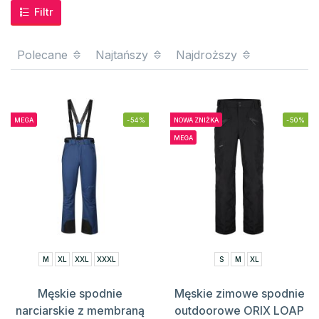
Filtr
Polecane
Najtańszy
Najdroższy
MEGA
-54%
NOWA ZNIŻKA
-50%
MEGA
M
XL
XXL
XXXL
S
M
XL
Męskie spodnie
Męskie zimowe spodnie
narciarskie z membraną
outdoorowe ORIX LOAP