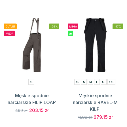
OUTLET
-59%
MEGA
-57%
MEGA
XL
XS
S
M
L
XL
XXL
Męskie spodnie
Męskie spodnie
narciarskie FILIP LOAP
narciarskie RAVEL-M
KILPI
203.15 zł
499 zł
679.15 zł
1599 zł