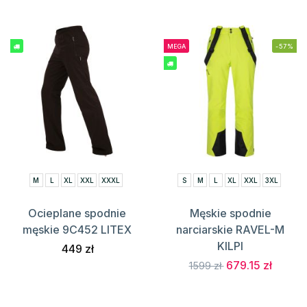
MEGA
-57%
M
L
XL
XXL
XXXL
S
M
L
XL
XXL
3XL
Ocieplane spodnie
Męskie spodnie
męskie 9C452 LITEX
narciarskie RAVEL-M
KILPI
449 zł
679.15 zł
1599 zł