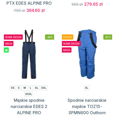
PTX EDES ALPINE PRO
279.65 zł
569 zł
364.65 zł
799 zł
NOWA ZNIŻKA
-49%
OUTLET
-61%
MEGA
NOWA ZNIŻKA
MEGA
XS
S
M
L
XL
XXL
XL
XXXL
Męskie spodnie
Spodnie narciarskie
narciarskie EDES 2
męskie TOZ15-
ALPINE PRO
SPMN600 Outhorn