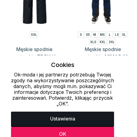
XXL
S
SS
M
MS
L
LS
XL
XLS
XXL
3XL
Męskie spodnie
Męskie spodnie
narciarskie TROY Hi-
narciarskie MIMAS-M
Tec
KILPI
Cookies
116.35 zł
339.15 zł
339 zł
699 zł
Ok-moda i jej partnerzy potrzebują Twojej
zgody na wykorzystywanie poszczególnych
danych, abyśmy mogli m.in. pokazywać Ci
informacje dotyczące Twoich preferencji i
Załaduj więcej 24 przedmiotów
zainteresowań. Potwierdź, klikając przycisk
„OK”.
1
2
3
4
Ustawienia
OK
Ostatnio oglądane produkty