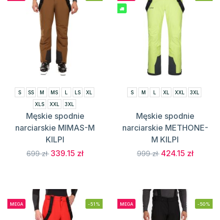
S
SS
M
MS
L
LS
XL
S
M
L
XL
XXL
3XL
XLS
XXL
3XL
Męskie spodnie
Męskie spodnie
narciarskie MIMAS-M
narciarskie METHONE-
KILPI
M KILPI
339.15 zł
424.15 zł
699 zł
999 zł
MEGA
-51%
MEGA
-50%