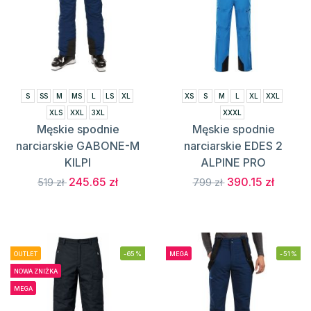
S
SS
M
MS
L
LS
XL
XS
S
M
L
XL
XXL
XLS
XXL
3XL
XXXL
Męskie spodnie
Męskie spodnie
narciarskie GABONE-M
narciarskie EDES 2
KILPI
ALPINE PRO
245.65 zł
390.15 zł
519 zł
799 zł
OUTLET
-65%
MEGA
-51%
NOWA ZNIŻKA
MEGA