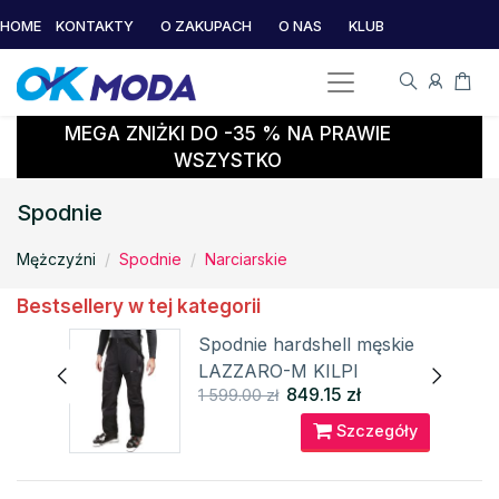
HOME
KONTAKTY
O ZAKUPACH
O NAS
KLUB
MEGA ZNIŻKI DO -35 % NA PRAWIE
WSZYSTKO
Spodnie
Mężczyźni
Spodnie
Narciarskie
Bestsellery w tej kategorii
Spodnie hardshell męskie
HEA-
LAZZARO-M KILPI
849.15 zł
1 599.00 zł
óły
Szczegóły