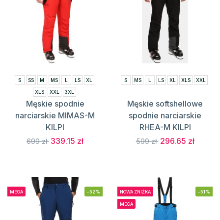
S
SS
M
MS
L
LS
XL
S
MS
L
LS
XL
XLS
XXL
XLS
XXL
3XL
Męskie spodnie
Męskie softshellowe
narciarskie MIMAS-M
spodnie narciarskie
KILPI
RHEA-M KILPI
339.15 zł
296.65 zł
699 zł
599 zł
MEGA
-52%
NOWA ZNIŻKA
-51%
MEGA