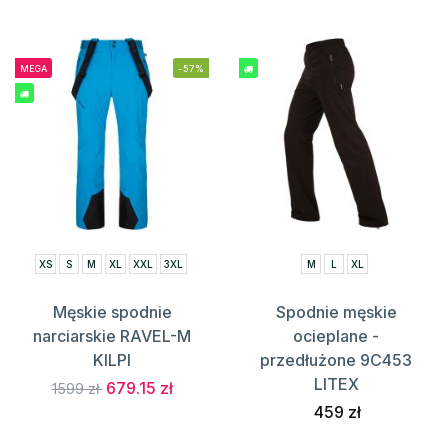
MEGA
-57%
XS
S
M
XL
XXL
3XL
M
L
XL
Męskie spodnie
Spodnie męskie
narciarskie RAVEL-M
ocieplane -
KILPI
przedłużone 9C453
LITEX
679.15 zł
1599 zł
459 zł