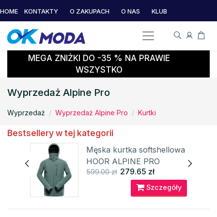
HOME
KONTAKTY
O ZAKUPACH
O NAS
KLUB
MEGA ZNIŻKI DO -35 % NA PRAWIE
WSZYSTKO
Wyprzedaż Alpine Pro
Wyprzedaż
Wyprzedaż Alpine Pro
Kurtki
Bestsellery w tej kategorii
Męska kurtka softshellowa
HOOR ALPINE PRO
279.65 zł
599.00 zł
óły
Szczegóły