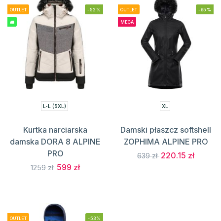
OUTLET
-52%
OUTLET
-65%
MEGA
L-L (5XL)
XL
Kurtka narciarska
Damski płaszcz softshell
damska DORA 8 ALPINE
ZOPHIMA ALPINE PRO
PRO
220.15 zł
639 zł
599 zł
1259 zł
OUTLET
-53%