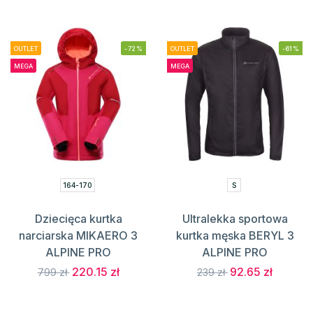
OUTLET
-72%
OUTLET
-61%
MEGA
MEGA
164-170
S
Dziecięca kurtka
Ultralekka sportowa
narciarska MIKAERO 3
kurtka męska BERYL 3
ALPINE PRO
ALPINE PRO
220.15 zł
92.65 zł
799 zł
239 zł