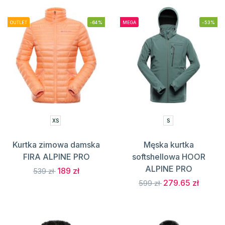
OUTLET
-64%
MEGA
-53%
XS
S
Kurtka zimowa damska
Męska kurtka
FIRA ALPINE PRO
softshellowa HOOR
ALPINE PRO
189 zł
539 zł
279.65 zł
599 zł