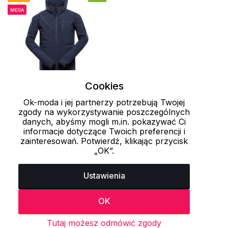
MEGA
Cookies
S
Ok-moda i jej partnerzy potrzebują Twojej
zgody na wykorzystywanie poszczególnych
Męska kurtka
danych, abyśmy mogli m.in. pokazywać Ci
informacje dotyczące Twoich preferencji i
softshellowa HOOR
zainteresowań. Potwierdź, klikając przycisk
ALPINE PRO
„OK”.
279.65 zł
599 zł
Ustawienia
OK
Ostatnio oglądane produkty
Tutaj możesz odmówić zgody