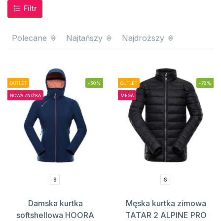
Filtr
Polecane
Najtańszy
Najdroższy
OUTLET
-50%
OUTLET
-78%
NOWA ZNIŻKA
MEGA
S
S
Damska kurtka
Męska kurtka zimowa
softshellowa HOORA
TATAR 2 ALPINE PRO