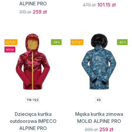
ALPINE PRO
101.15 zł
479 zł
259 zł
519 zł
OUTLET
-59%
OUTLET
-62%
MEGA
116-122
XS
Dziecięca kurtka
Męska kurtka zimowa
outdoorowa IMPECO
MOLID ALPINE PRO
ALPINE PRO
259 zł
699 zł