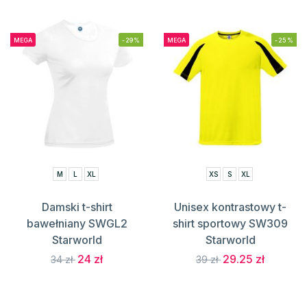
MEGA
-29%
MEGA
-25%
M
L
XL
XS
S
XL
Damski t-shirt
Unisex kontrastowy t-
bawełniany SWGL2
shirt sportowy SW309
Starworld
Starworld
24 zł
29.25 zł
34 zł
39 zł