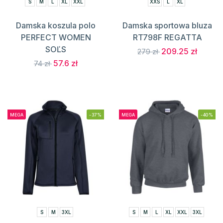
S
M
L
XL
XXL
XXS
L
XL
Damska koszula polo
Damska sportowa bluza
PERFECT WOMEN
RT798F REGATTA
SOĽS
209.25 zł
279 zł
57.6 zł
74 zł
MEGA
-37%
MEGA
-40%
S
M
3XL
S
M
L
XL
XXL
3XL