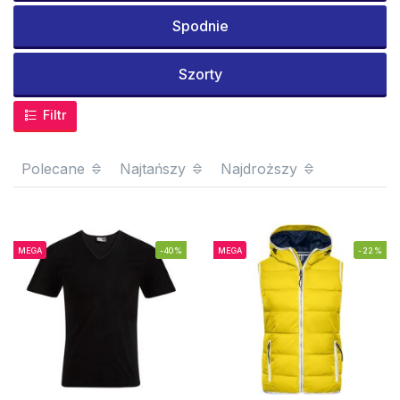
Spodnie
Szorty
Filtr
Polecane
Najtańszy
Najdroższy
MEGA
-40%
MEGA
-22%