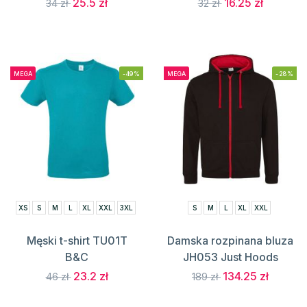
25.5 zł
16.25 zł
34 zł
32 zł
MEGA
-49%
MEGA
-28%
XS
S
M
L
XL
XXL
3XL
S
M
L
XL
XXL
Męski t-shirt TU01T
Damska rozpinana bluza
B&C
JH053 Just Hoods
23.2 zł
134.25 zł
46 zł
189 zł