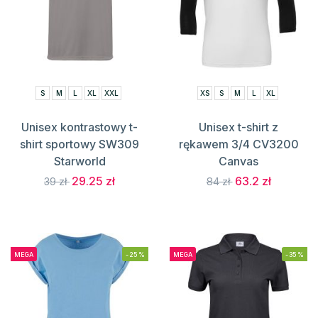
S
M
L
XL
XXL
XS
S
M
L
XL
Unisex kontrastowy t-
Unisex t-shirt z
shirt sportowy SW309
rękawem 3/4 CV3200
Starworld
Canvas
29.25 zł
63.2 zł
39 zł
84 zł
MEGA
-25%
MEGA
-35%