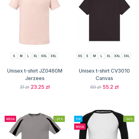
S
M
L
XL
XXL
3XL
XS
S
M
L
XL
XXL
3XL
Unisex t-shirt JZ0460M
Unisex t-shirt CV3010
Jerzees
Canvas
23.25 zł
55.2 zł
31 zł
69 zł
MEGA
-25%
TOP
-24%
MEGA