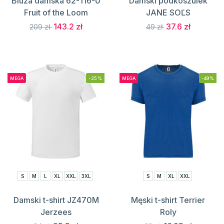
Bluza damska 62-116-0
Damski podkoszulek
Fruit of the Loom
JANE SOĽS
143.2 zł
37.6 zł
209 zł
49 zł
MEGA
-25%
MEGA
-49%
S
M
L
XL
XXL
3XL
S
M
XL
XXL
Damski t-shirt JZ470M
Męski t-shirt Terrier
Jerzees
Roly