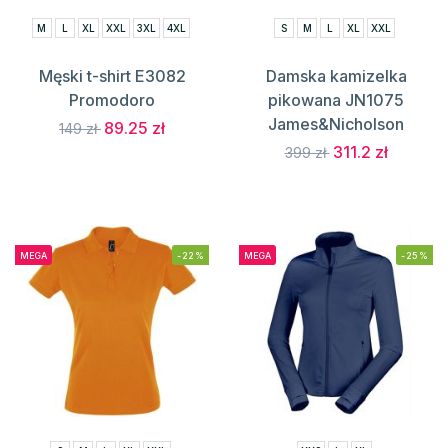
M
L
XL
XXL
3XL
4XL
S
M
L
XL
XXL
Męski t-shirt E3082
Damska kamizelka
Promodoro
pikowana JN1075
James&Nicholson
89.25 zł
149 zł
311.2 zł
399 zł
MEGA
-22%
MEGA
-25%