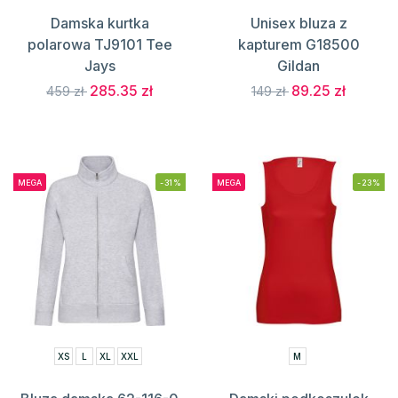
Damska kurtka
Unisex bluza z
polarowa TJ9101 Tee
kapturem G18500
Jays
Gildan
285.35 zł
89.25 zł
459 zł
149 zł
MEGA
-31%
MEGA
-23%
XS
L
XL
XXL
M