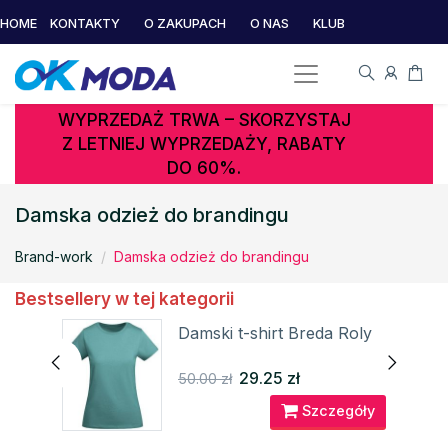
HOME
KONTAKTY
O ZAKUPACH
O NAS
KLUB
WYPRZEDAŻ TRWA – SKORZYSTAJ
Z LETNIEJ WYPRZEDAŻY, RABATY
DO 60%.
Damska odzież do brandingu
Brand-work
Damska odzież do brandingu
Bestsellery w tej kategorii
Damski t-shirt Breda Roly
29.25 zł
50.00 zł
óły
Szczegóły