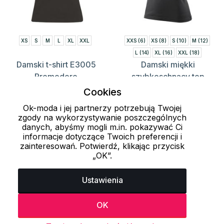
XS
S
M
L
XL
XXL
XXS (6)
XS (8)
S (10)
M (12)
L (14)
XL (16)
XXL (18)
Damski t-shirt E3005
Damski miękki
Promodoro
szybkoschnący top
RT281F SPIRO
46.5 zł
Cookies
62 zł
49 zł
74 zł
Ok-moda i jej partnerzy potrzebują Twojej
zgody na wykorzystywanie poszczególnych
danych, abyśmy mogli m.in. pokazywać Ci
informacje dotyczące Twoich preferencji i
Załaduj więcej 24 przedmiotów
zainteresowań. Potwierdź, klikając przycisk
„OK”.
1
2
3
..
229
230
231
Ustawienia
Ostatnio oglądane produkty
OK