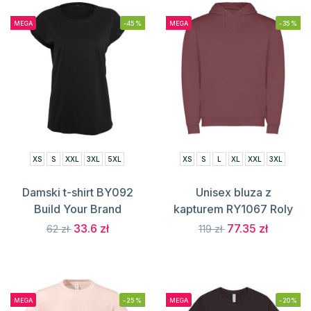
MEGA
-45%
MEGA
-35%
XS
S
XXL
3XL
5XL
XS
S
L
XL
XXL
3XL
Damski t-shirt BY092
Unisex bluza z
Build Your Brand
kapturem RY1067 Roly
33.6 zł
77.35 zł
62 zł
119 zł
MEGA
-25%
MEGA
-20%