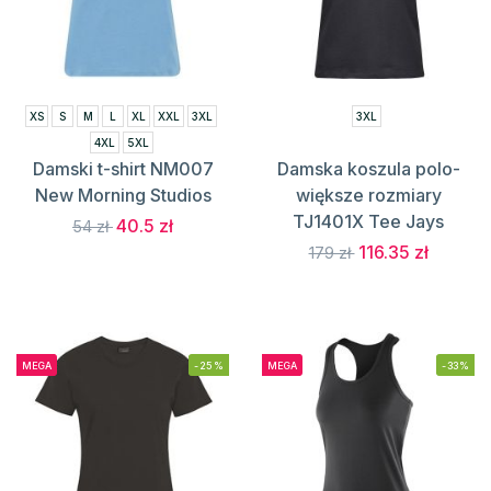
XS
S
M
L
XL
XXL
3XL
3XL
4XL
5XL
Damski t-shirt NM007
Damska koszula polo-
New Morning Studios
większe rozmiary
TJ1401X Tee Jays
40.5 zł
54 zł
116.35 zł
179 zł
MEGA
-25%
MEGA
-33%