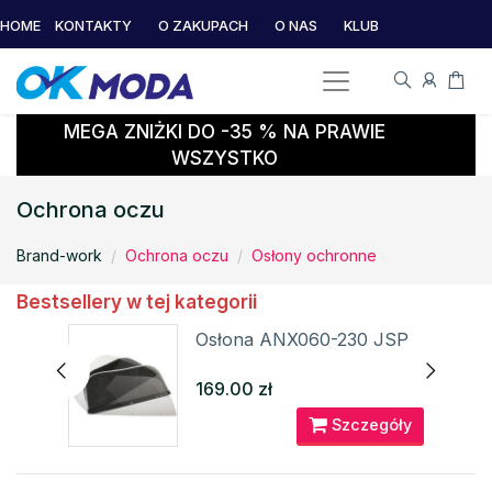
HOME
KONTAKTY
O ZAKUPACH
O NAS
KLUB
MEGA ZNIŻKI DO -35 % NA PRAWIE
WSZYSTKO
Ochrona oczu
Brand-work
Ochrona oczu
Osłony ochronne
Bestsellery w tej kategorii
RAC
Osłona ANX060-230 JSP
169.00 zł
óły
Szczegóły