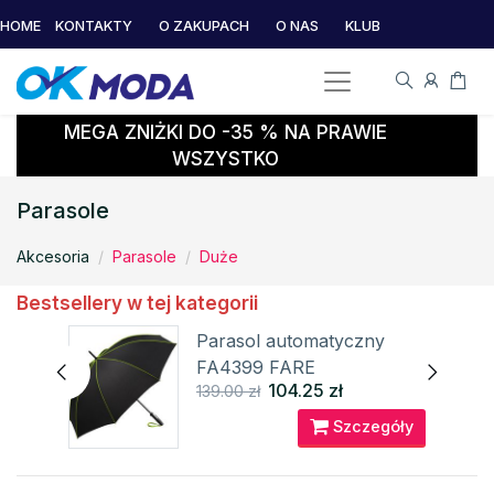
HOME
KONTAKTY
O ZAKUPACH
O NAS
KLUB
MEGA ZNIŻKI DO -35 % NA PRAWIE
WSZYSTKO
Parasole
Akcesoria
Parasole
Duże
Bestsellery w tej kategorii
Parasol automatyczny
FA4399 FARE
104.25 zł
139.00 zł
óły
Szczegóły