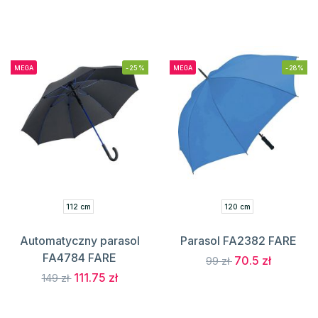
MEGA
-25%
MEGA
-28%
112 cm
120 cm
Automatyczny parasol
Parasol FA2382 FARE
FA4784 FARE
70.5 zł
99 zł
111.75 zł
149 zł