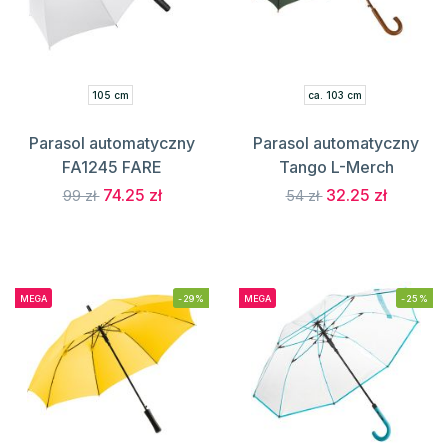
105 cm
ca. 103 cm
Parasol automatyczny
Parasol automatyczny
FA1245 FARE
Tango L-Merch
74.25 zł
32.25 zł
99 zł
54 zł
MEGA
-29%
MEGA
-25%