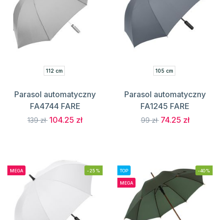
112 cm
105 cm
Parasol automatyczny
Parasol automatyczny
FA4744 FARE
FA1245 FARE
104.25 zł
74.25 zł
139 zł
99 zł
MEGA
-25%
TOP
-40%
MEGA