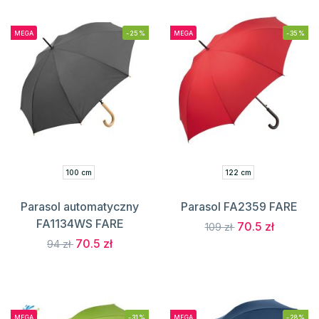
MEGA
-25%
MEGA
-35%
100 cm
122 cm
Parasol automatyczny
Parasol FA2359 FARE
FA1134WS FARE
70.5 zł
109 zł
70.5 zł
94 zł
MEGA
-31%
MEGA
-28%