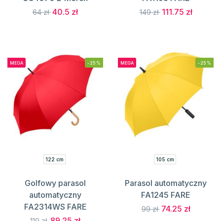
40.5 zł
111.75 zł
64 zł
149 zł
MEGA
-25%
MEGA
-25%
122 cm
105 cm
Golfowy parasol
Parasol automatyczny
automatyczny
FA1245 FARE
FA2314WS FARE
74.25 zł
99 zł
89.25 zł
119 zł