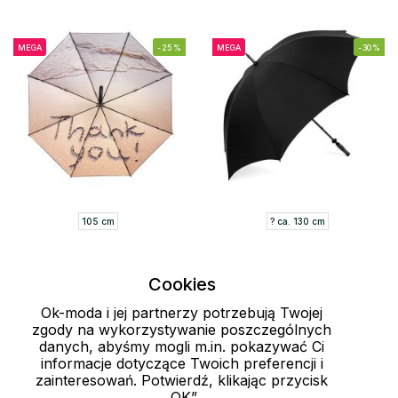
MEGA
-25%
MEGA
-30%
105 cm
? ca. 130 cm
Parasol automatyczny
Parasol golfowy QD360
Cookies
FA1193 FARE
Quadra
111.75 zł
104.25 zł
149 zł
149 zł
Ok-moda i jej partnerzy potrzebują Twojej
zgody na wykorzystywanie poszczególnych
danych, abyśmy mogli m.in. pokazywać Ci
informacje dotyczące Twoich preferencji i
zainteresowań. Potwierdź, klikając przycisk
Załaduj więcej 24 przedmiotów
„OK”.