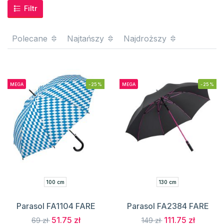
Filtr
Polecane
Najtańszy
Najdroższy
MEGA
-25%
MEGA
-25%
100 cm
130 cm
Parasol FA1104 FARE
Parasol FA2384 FARE
51.75 zł
111.75 zł
69 zł
149 zł