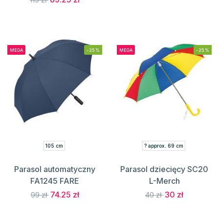
MEGA
-25%
MEGA
-25%
105 cm
? approx. 69 cm
Parasol automatyczny
Parasol dziecięcy SC20
FA1245 FARE
L-Merch
74.25 zł
30 zł
99 zł
40 zł