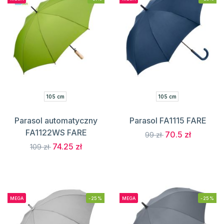
105 cm
105 cm
Parasol automatyczny
Parasol FA1115 FARE
FA1122WS FARE
70.5 zł
99 zł
74.25 zł
109 zł
MEGA
-25%
MEGA
-25%