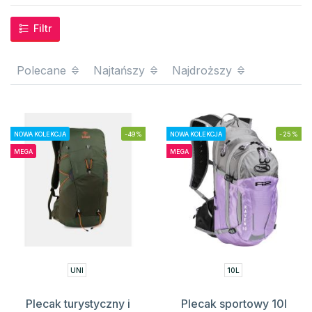
Filtr
Polecane
Najtańszy
Najdroższy
NOWA KOLEKCJA
-49%
NOWA KOLEKCJA
-25%
MEGA
MEGA
UNI
10L
Plecak turystyczny i
Plecak sportowy 10l