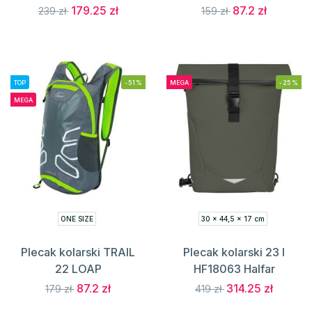
179.25 zł
87.2 zł
239 zł
159 zł
TOP
-51%
MEGA
-25%
MEGA
ONE SIZE
30 x 44,5 x 17 cm
Plecak kolarski TRAIL
Plecak kolarski 23 l
22 LOAP
HF18063 Halfar
87.2 zł
314.25 zł
179 zł
419 zł