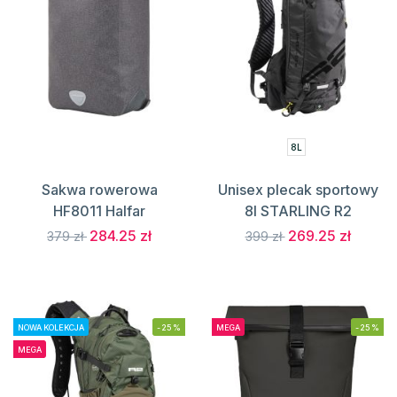
8L
Sakwa rowerowa
Unisex plecak sportowy
HF8011 Halfar
8l STARLING R2
284.25 zł
269.25 zł
379 zł
399 zł
NOWA KOLEKCJA
-25%
MEGA
-25%
MEGA