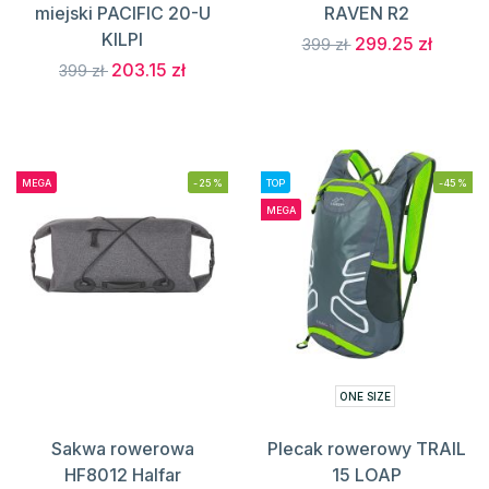
miejski PACIFIC 20-U
RAVEN R2
KILPI
299.25 zł
399 zł
203.15 zł
399 zł
MEGA
-25%
TOP
-45%
MEGA
ONE SIZE
Sakwa rowerowa
Plecak rowerowy TRAIL
HF8012 Halfar
15 LOAP