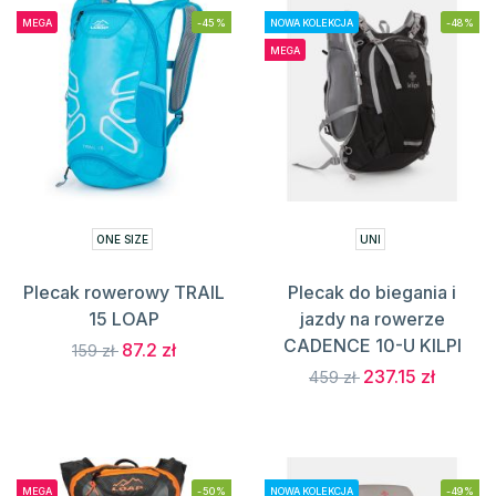
MEGA
-45%
NOWA KOLEKCJA
-48%
MEGA
ONE SIZE
UNI
Plecak rowerowy TRAIL
Plecak do biegania i
15 LOAP
jazdy na rowerze
CADENCE 10-U KILPI
87.2 zł
159 zł
237.15 zł
459 zł
MEGA
-50%
NOWA KOLEKCJA
-49%