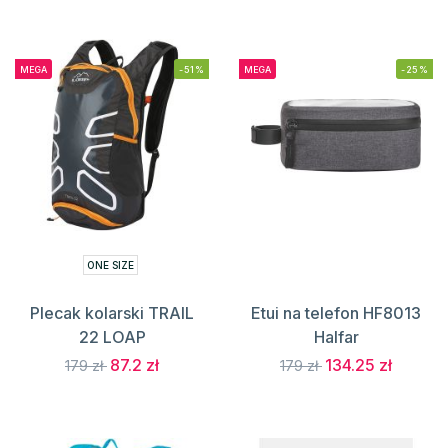
MEGA
-51%
MEGA
-25%
ONE SIZE
Plecak kolarski TRAIL
Etui na telefon HF8013
22 LOAP
Halfar
87.2 zł
134.25 zł
179 zł
179 zł