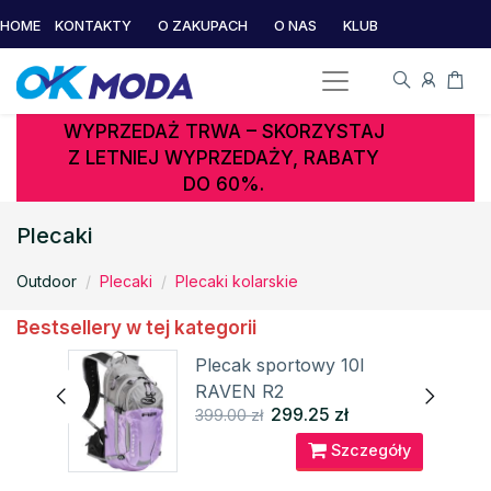
HOME
KONTAKTY
O ZAKUPACH
O NAS
KLUB
WYPRZEDAŻ TRWA – SKORZYSTAJ
Z LETNIEJ WYPRZEDAŻY, RABATY
DO 60%.
Plecaki
Outdoor
Plecaki
Plecaki kolarskie
Bestsellery w tej kategorii
011
Plecak sportowy 10l
RAVEN R2
299.25 zł
399.00 zł
óły
Szczegóły