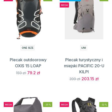
MEGA
ONE SIZE
UNI
Plecak outdoorowy
Plecak turystyczny i
OXIS 15 LOAP
miejski PACIFIC 20-U
KILPI
79.2 zł
159 zł
203.15 zł
399 zł
MEGA
-25%
MEGA
-32%