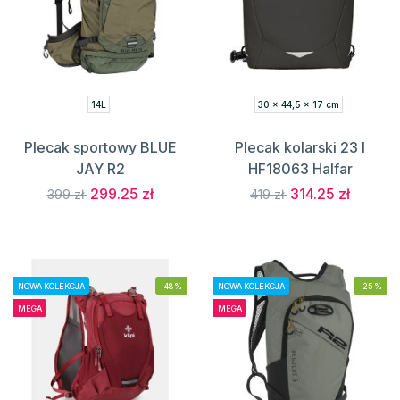
14L
30 x 44,5 x 17 cm
Plecak sportowy BLUE
Plecak kolarski 23 l
JAY R2
HF18063 Halfar
299.25 zł
314.25 zł
399 zł
419 zł
NOWA KOLEKCJA
-48%
NOWA KOLEKCJA
-25%
MEGA
MEGA