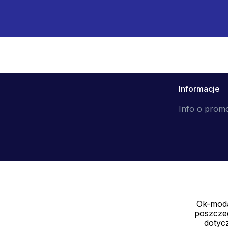
Informacje
Info o prom
Ok-moda
Sprzedawca
poszczeg
SOLEDO, s.r.o. IČ: 29298679
dotycz