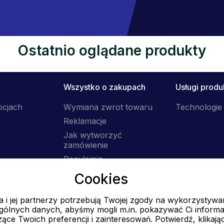
Ostatnio oglądane produkty
Wszystko o zakupach
Usługi prod
ocjach
Wymiana zwrot towaru
Technologie 
Reklamacje
Jak wytworzyć
zamówienie
Regulamin
Dostawa
Cookies
 i jej partnerzy potrzebują Twojej zgody na wykorzystywa
E-mail
ólnych danych, abyśmy mogli m.in. pokazywać Ci informa
Online
ące Twoich preferencji i zainteresowań. Potwierdź, klikają