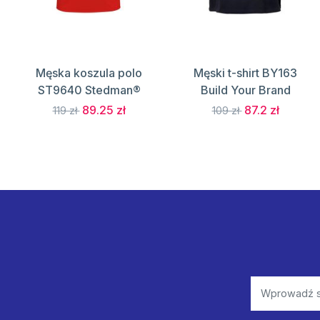
Męska koszula polo
Męski t-shirt BY163
ST9640 Stedman®
Build Your Brand
89.25 zł
87.2 zł
119 zł
109 zł