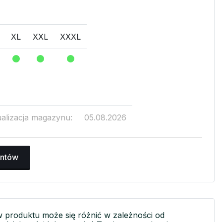
XL
XXL
XXXL
ualizacja magazynu:
05.08.2026
antów
w produktu może się różnić w zależności od