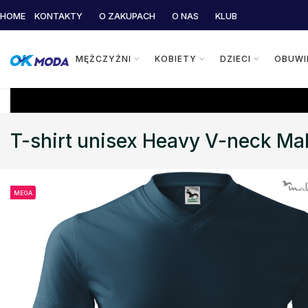
HOME
KONTAKTY
O ZAKUPACH
O NAS
KLUB
MĘŻCZYŹNI
KOBIETY
DZIECI
OBUWI
T-shirt unisex Heavy V-neck Mal
MEGA