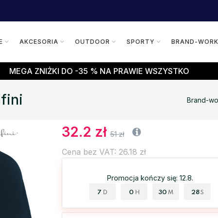
E
AKCESORIA
OUTDOOR
SPORTY
BRAND-WOR
MEGA ZNIŻKI DO -35 % NA PRAWIE WSZYSTKO
fini
Brand-wo
32.2 zł
51 zł
Cena bez VAT: 26.18 zł
Promocja kończy się: 12.8.
7
0
30
27
D
H
M
S