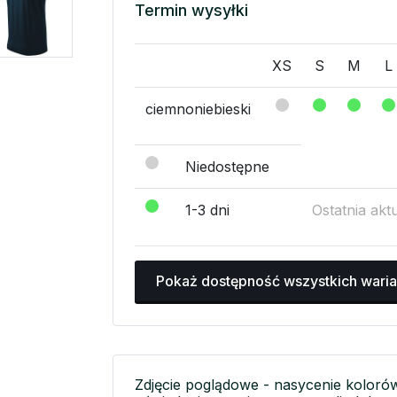
Termin wysyłki
XS
S
M
L
ciemnoniebieski
Niedostępne
1-3 dni
Ostatnia akt
Pokaż dostępność wszystkich wari
Zdjęcie poglądowe - nasycenie koloró