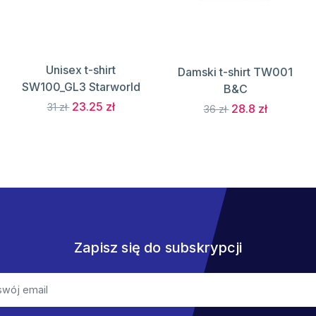
Unisex t-shirt
Damski t-shirt TW001
SW100_GL3 Starworld
B&C
23.25 zł
31 zł
28.8 zł
36 zł
Zapisz się do subskrypcji