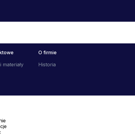
uktowe
O firmie
i materiały
Historia
nie
Telefon:
cje
Offline
c