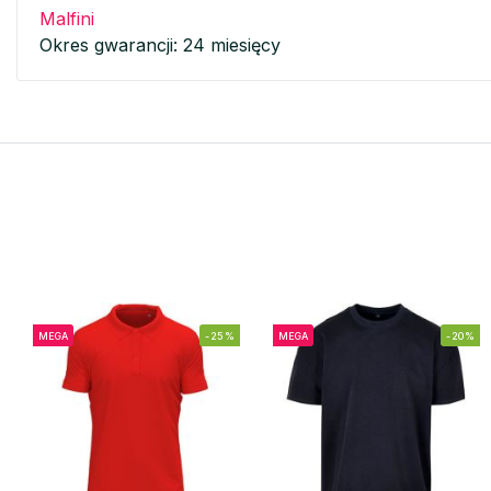
Malfini
Okres gwarancji: 24 miesięcy
MEGA
-25%
MEGA
-20%