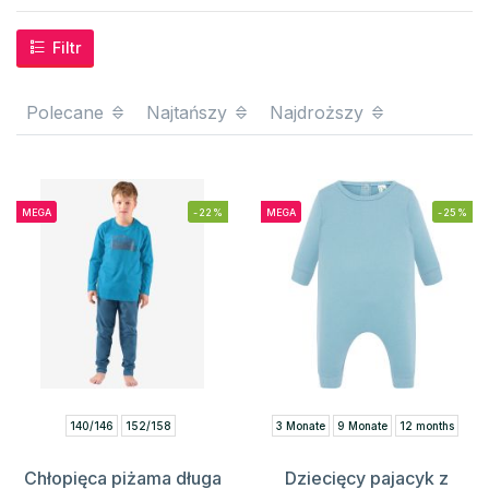
Filtr
Polecane
Najtańszy
Najdroższy
MEGA
-22%
MEGA
-25%
140/146
152/158
3 Monate
9 Monate
12 months
Chłopięca piżama długa
Dziecięcy pajacyk z