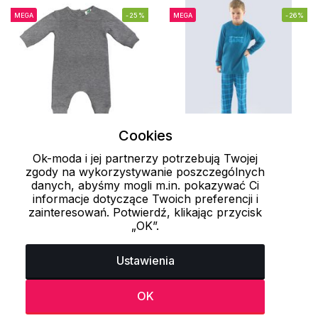
MEGA
-25%
MEGA
-26%
Cookies
3 Monate
9 Monate
12 months
140/146
Ok-moda i jej partnerzy potrzebują Twojej
zgody na wykorzystywanie poszczególnych
danych, abyśmy mogli m.in. pokazywać Ci
Dziecięcy pajacyk z
Długa piżama chłopięca
informacje dotyczące Twoich preferencji i
długim rękawem
69001P GINA
zainteresowań. Potwierdź, klikając przycisk
JHK325 JHK
79.9 zł
„OK”.
109 zł
48 zł
64 zł
Ustawienia
OK