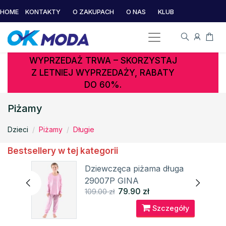
HOME
KONTAKTY
O ZAKUPACH
O NAS
KLUB
WYPRZEDAŻ TRWA – SKORZYSTAJ
Z LETNIEJ WYPRZEDAŻY, RABATY
DO 60%.
Piżamy
Dzieci
Piżamy
Długie
Bestsellery w tej kategorii
Dziewczęca piżama długa
29007P GINA
79.90 zł
109.00 zł
óły
Szczegóły