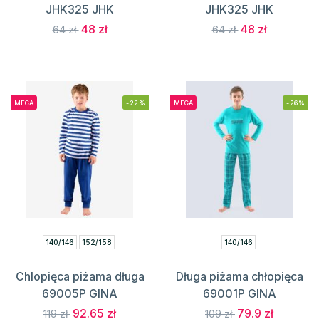
JHK325 JHK
JHK325 JHK
48 zł
48 zł
64 zł
64 zł
MEGA
-22%
MEGA
-26%
140/146
152/158
140/146
Chlopięca piżama długa
Długa piżama chłopięca
69005P GINA
69001P GINA
92.65 zł
79.9 zł
119 zł
109 zł