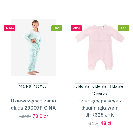
MEGA
-26%
MEGA
-25%
140/146
152/158
3 Monate
6 Monate
9 Monate
12 months
Dziewczęca piżama
Dziecięcy pajacyk z
długa 29007P GINA
długim rękawem
JHK325 JHK
79.9 zł
109 zł
48 zł
64 zł