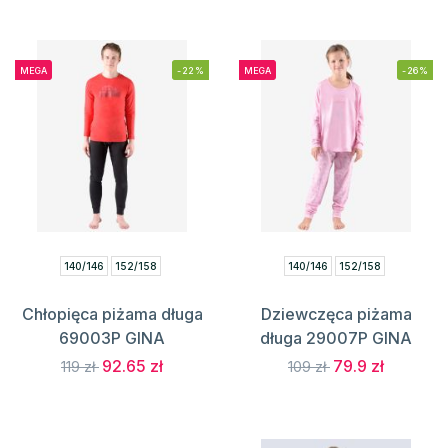
MEGA
-22%
MEGA
-26%
140/146
152/158
140/146
152/158
Chłopięca piżama długa
Dziewczęca piżama
69003P GINA
długa 29007P GINA
92.65 zł
79.9 zł
119 zł
109 zł