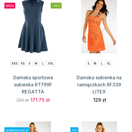
MEGA
-25%
XXS
XS
S
M
L
XXL
S
M
L
XL
Damska sportowa
Damska sukienka na
sukienka RT799F
ramiączkach 6F339
REGATTA
LITEX
171.75 zł
129 zł
229 zł
NOWA KOLEKCJA
TOP