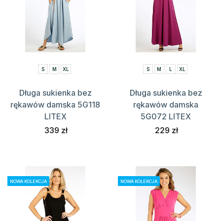
S
M
XL
S
M
L
XL
Długa sukienka bez
Długa sukienka bez
rękawów damska 5G118
rękawów damska
LITEX
5G072 LITEX
339 zł
229 zł
NOWA KOLEKCJA
NOWA KOLEKCJA