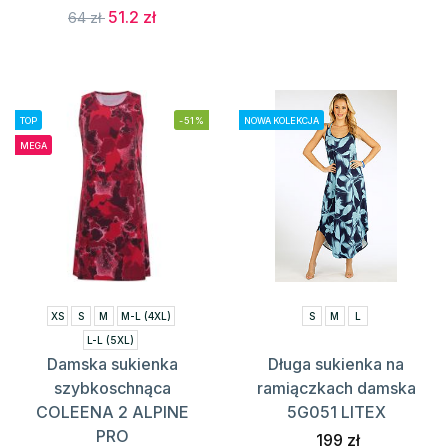
51.2 zł
64 zł
TOP
-51%
NOWA KOLEKCJA
MEGA
XS
S
M
M-L (4XL)
S
M
L
L-L (5XL)
Damska sukienka
Długa sukienka na
szybkoschnąca
ramiączkach damska
COLEENA 2 ALPINE
5G051 LITEX
PRO
199 zł