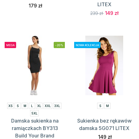
LITEX
179 zł
149 zł
239 zł
MEGA
-20%
NOWA KOLEKCJA
XS
S
M
L
XL
XXL
3XL
S
M
5XL
Damska sukienka na
Sukienka bez rękawów
ramiączkach BY313
damska 5G071 LITEX
Build Your Brand
149 zł