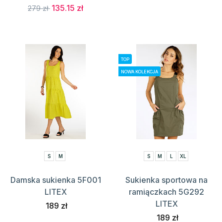
135.15 zł
279 zł
TOP
NOWA KOLEKCJA
S
M
S
M
L
XL
Damska sukienka 5F001
Sukienka sportowa na
LITEX
ramiączkach 5G292
LITEX
189 zł
189 zł