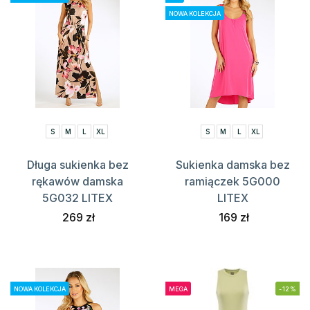
NOWA KOLEKCJA
S
M
L
XL
S
M
L
XL
Długa sukienka bez
Sukienka damska bez
rękawów damska
ramiączek 5G000
5G032 LITEX
LITEX
269 zł
169 zł
NOWA KOLEKCJA
MEGA
-12%