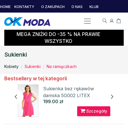
HOME
KONTAKTY
O ZAKUPACH
O NAS
KLUB
MEGA ZNIŻKI DO -35 % NA PRAWIE
WSZYSTKO
Sukienki
Kobiety
Sukienki
Na ramiączkach
Bestsellery w tej kategorii
a
Sukienka bez rękawów
damska 5G002 LITEX
199.00 zł
óły
Szczegóły