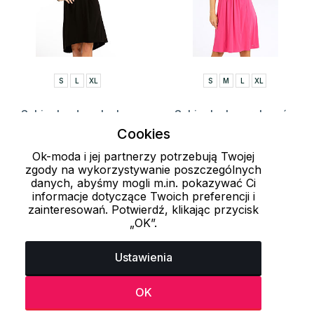
S
L
XL
S
M
L
XL
Sukienka damska bez
Sukienka bez rękawów
ramiączek 5G010 LITEX
damska 5G002 LITEX
Cookies
169 zł
199 zł
Ok-moda i jej partnerzy potrzebują Twojej
zgody na wykorzystywanie poszczególnych
danych, abyśmy mogli m.in. pokazywać Ci
informacje dotyczące Twoich preferencji i
Załaduj więcej 24 przedmiotów
zainteresowań. Potwierdź, klikając przycisk
„OK”.
1
2
3
Ustawienia
Ostatnio oglądane produkty
OK