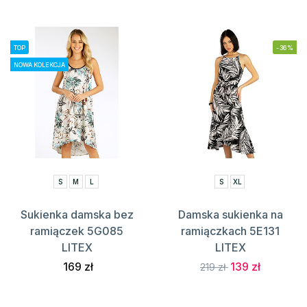
TOP
-36%
NOWA KOLEKCJA
S
M
L
S
XL
Sukienka damska bez
Damska sukienka na
ramiączek 5G085
ramiączkach 5E131
LITEX
LITEX
169 zł
139 zł
219 zł