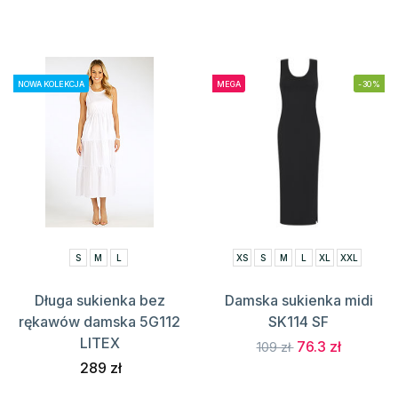
NOWA KOLEKCJA
MEGA
-30%
S
M
L
XS
S
M
L
XL
XXL
Długa sukienka bez
Damska sukienka midi
rękawów damska 5G112
SK114 SF
LITEX
76.3 zł
109 zł
289 zł