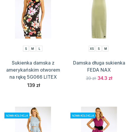
S
M
L
XS
S
M
Sukienka damska z
Damska długa sukienka
amerykańskim otworem
FEDA NAX
na rękę 5G066 LITEX
34.3 zł
39 zł
139 zł
NOWA KOLEKCJA
NOWA KOLEKCJA