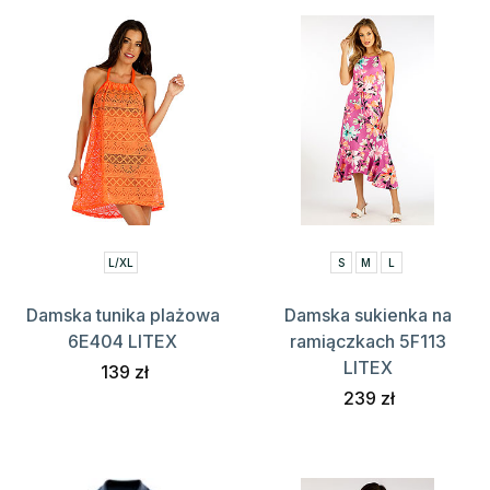
L/XL
S
M
L
Damska tunika plażowa
Damska sukienka na
6E404 LITEX
ramiączkach 5F113
LITEX
139 zł
239 zł