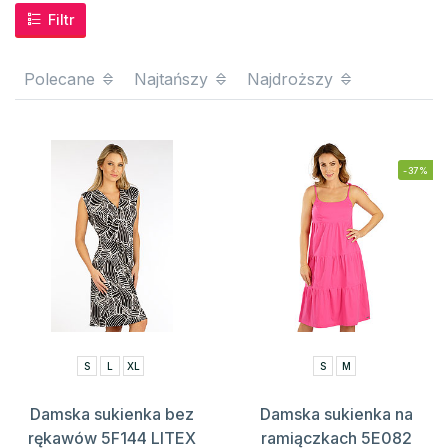
Filtr
Polecane
Najtańszy
Najdroższy
-37%
S
L
XL
S
M
Damska sukienka bez
Damska sukienka na
rękawów 5F144 LITEX
ramiączkach 5E082