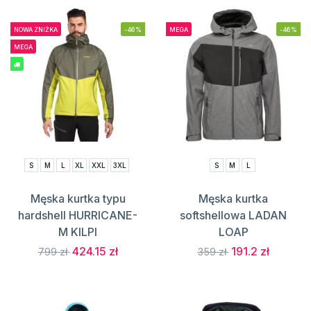
NOWA ZNIŻKA
-46%
MEGA
-46%
MEGA
S
M
L
XL
XXL
3XL
S
M
L
Męska kurtka typu
Męska kurtka
hardshell HURRICANE-
softshellowa LADAN
M KILPI
LOAP
424.15 zł
191.2 zł
799 zł
359 zł