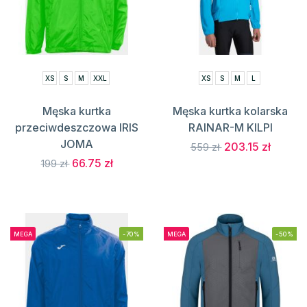
XS
S
M
XXL
XS
S
M
L
Męska kurtka
Męska kurtka kolarska
przeciwdeszczowa IRIS
RAINAR-M KILPI
JOMA
203.15 zł
559 zł
66.75 zł
199 zł
MEGA
-70%
MEGA
-50%