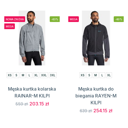
NOWA ZNIŻKA
-63%
MEGA
-60%
MEGA
XS
S
M
L
XL
XXL
3XL
XS
S
M
L
XL
Męska kurtka kolarska
Męska kurtka do
RAINAR-M KILPI
biegania RAYEN-M
KILPI
203.15 zł
559 zł
254.15 zł
639 zł