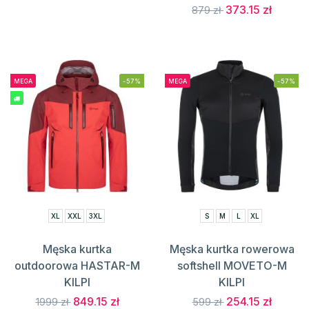
373.15 zł
879 zł
MEGA
-57%
MEGA
-57%
XL
XXL
3XL
S
M
L
XL
Męska kurtka
Męska kurtka rowerowa
outdoorowa HASTAR-M
softshell MOVETO-M
KILPI
KILPI
849.15 zł
254.15 zł
1999 zł
599 zł