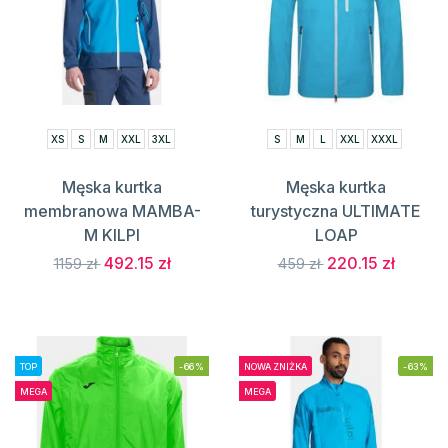
XS
S
M
XXL
3XL
S
M
L
XXL
XXXL
Męska kurtka
Męska kurtka
membranowa MAMBA-
turystyczna ULTIMATE
M KILPI
LOAP
492.15 zł
220.15 zł
1159 zł
459 zł
TOP
-66%
NOWA ZNIŻKA
-63%
MEGA
MEGA