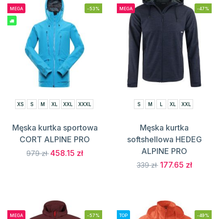
MEGA
-53%
MEGA
-47%
XS
S
M
XL
XXL
XXXL
S
M
L
XL
XXL
Męska kurtka sportowa
Męska kurtka
CORT ALPINE PRO
softshellowa HEDEG
ALPINE PRO
458.15 zł
979 zł
177.65 zł
339 zł
MEGA
-57%
TOP
-49%