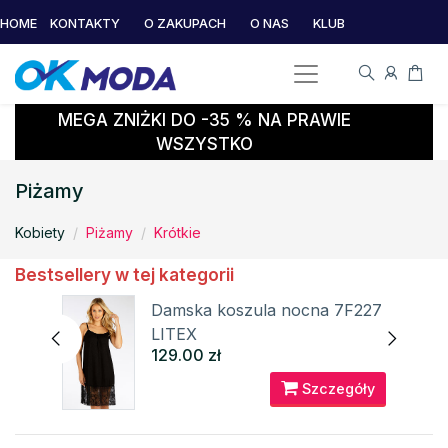
HOME
KONTAKTY
O ZAKUPACH
O NAS
KLUB
MEGA ZNIŻKI DO -35 % NA PRAWIE
WSZYSTKO
Piżamy
Kobiety
Piżamy
Krótkie
Bestsellery w tej kategorii
Damska koszula nocna 7F227
LITEX
129.00 zł
óły
Szczegóły