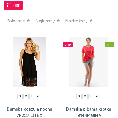
Filtr
Polecane
Najtańszy
Najdroższy
MEGA
-36%
S
M
L
XL
S
M
L
XL
Damska koszula nocna
Damska piżama krótka
7F227 LITEX
19144P GINA