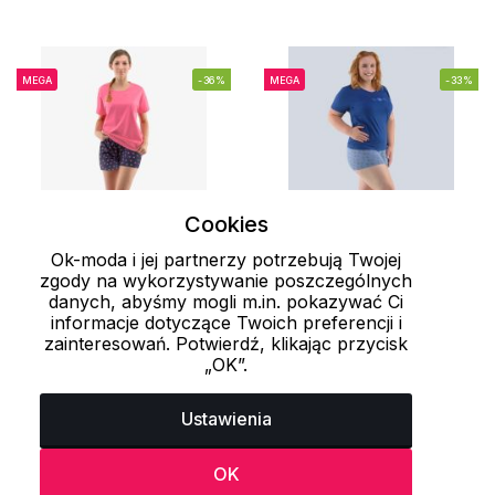
MEGA
-36%
MEGA
-33%
Cookies
Ok-moda i jej partnerzy potrzebują Twojej
zgody na wykorzystywanie poszczególnych
L
S
danych, abyśmy mogli m.in. pokazywać Ci
informacje dotyczące Twoich preferencji i
zainteresowań. Potwierdź, klikając przycisk
Damska piżama krótka
Damska piżama krótka
„OK”.
19144P GINA
19106P GINA
75.65 zł
62.9 zł
119 zł
94 zł
Ustawienia
OK