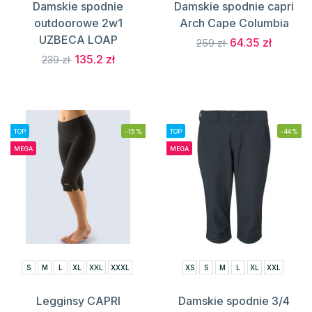
Damskie spodnie
Damskie spodnie capri
outdoorowe 2w1
Arch Cape Columbia
UZBECA LOAP
64.35 zł
259 zł
135.2 zł
239 zł
TOP
-15%
TOP
-44%
MEGA
MEGA
S
M
L
XL
XXL
XXXL
XS
S
M
L
XL
XXL
Legginsy CAPRI
Damskie spodnie 3/4