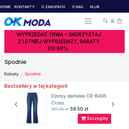
HOME
KONTAKTY
O ZAKUPACH
O NAS
KLUB
WYPRZEDAŻ TRWA – SKORZYSTAJ
Z LETNIEJ WYPRZEDAŻY, RABATY
DO 60%.
Spodnie
Kobiety
Spodnie
Bestsellery w tej kategorii
Dżinsy damskie CR-B495
Cross
59.50 zł
199.00 zł
óły
Szczegóły