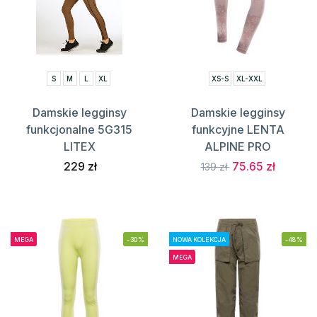
S
M
L
XL
XS-S
XL-XXL
Damskie legginsy
Damskie legginsy
funkcjonalne 5G315
funkcyjne LENTA
LITEX
ALPINE PRO
229 zł
75.65 zł
139 zł
MEGA
-30%
NOWA KOLEKCJA
-48%
MEGA