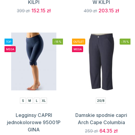
KILPI
W KILPI
152.15 zł
203.15 zł
399 zł
499 zł
TOP
-15%
OUTLET
-75%
MEGA
MEGA
S
M
L
XL
20/8
Legginsy CAPRI
Damskie spodnie capri
jednokolorowe 95001P
Arch Cape Columbia
GINA
64.35 zł
259 zł