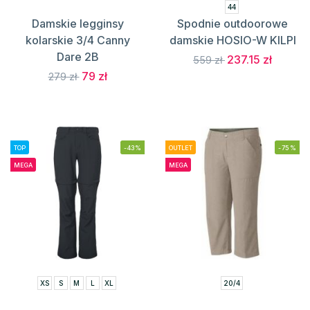
44
Damskie legginsy
Spodnie outdoorowe
kolarskie 3/4 Canny
damskie HOSIO-W KILPI
Dare 2B
237.15 zł
559 zł
79 zł
279 zł
TOP
-43%
OUTLET
-75%
MEGA
MEGA
XS
S
M
L
XL
20/4