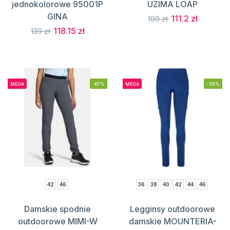
jednokolorowe 95001P
UZIMA LOAP
GINA
111.2 zł
199 zł
118.15 zł
139 zł
MEGA
-61%
MEGA
-59%
42
46
36
38
40
42
44
46
Damskie spodnie
Legginsy outdoorowe
outdoorowe MIMI-W
damskie MOUNTERIA-