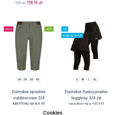
118.15 zł
139 zł
MEGA
-62%
TOP
NOWA KOLEKCJA
34
36
38
40
S
M
L
XL
Damskie spodnie
Damskie funkcjonalne
outdoorowe 3/4
legginsy 3/4 ze
MEEDIN-W KILPI
spódniczką 5G211
LITEX
135.15 zł
359 zł
Cookies