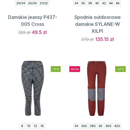
29/34
30/34
31/32
34
36
38
40
42
44
46
Damskie jeansy P437-
Spodnie outdoorowe
005 Cross
damskie SYLANE-W
KILPI
49.5 zł
339 zł
135.15 zł
379 zł
-71%
MEGA
-57%
8
10
12
16
34
36S
38S
40
40S
42S