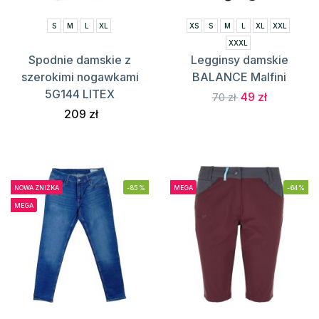
S
M
L
XL
XS
S
M
L
XL
XXL
XXXL
Spodnie damskie z
Legginsy damskie
szerokimi nogawkami
BALANCE Malfini
5G144 LITEX
49 zł
70 zł
209 zł
NOWA ZNIŻKA
-85%
MEGA
-64%
MEGA