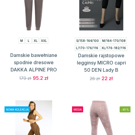
M
L
XL
XXL
S/158-164/100
M/164-170/108
L/170-176/116
XL/176-182/116
Damskie bawełniane
Damskie rajstopowe
XXL/170-176/124
spodnie dresowe
legginsy MICRO capri
DAKKA ALPINE PRO
50 DEN Lady B
95.2 zł
22 zł
179 zł
26 zł
NOWA KOLEKCJA
MEGA
-45%