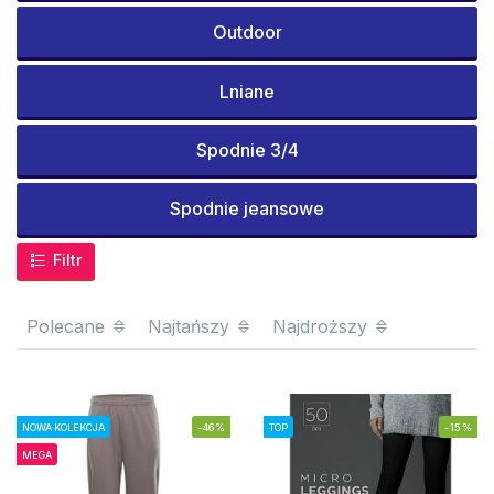
Outdoor
Lniane
Spodnie 3/4
Spodnie jeansowe
Filtr
Polecane
Najtańszy
Najdroższy
NOWA KOLEKCJA
-46%
TOP
-15%
MEGA