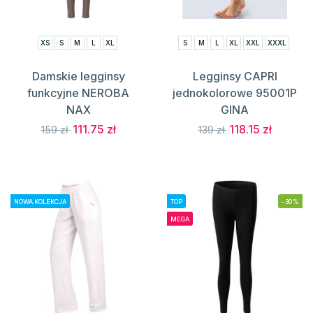
XS
S
M
L
XL
S
M
L
XL
XXL
XXXL
Damskie legginsy
Legginsy CAPRI
funkcyjne NEROBA
jednokolorowe 95001P
NAX
GINA
111.75 zł
118.15 zł
159 zł
139 zł
NOWA KOLEKCJA
TOP
-30%
MEGA