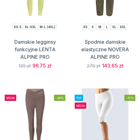
XS-S
XL-XXL
M-L (4XL)
XS
S
M
L
XL
XXL
Damskie legginsy
Spodnie damskie
funkcyjne LENTA
elastyczne NOVERA
ALPINE PRO
ALPINE PRO
96.75 zł
143.65 zł
139 zł
279 zł
MEGA
-29%
TOP
-15%
MEGA