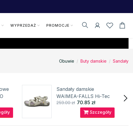
K
WYPRZEDAŻ
PROMOCJE
Obuwie
Buty damskie
Sandały
rowe
Sandały damskie
RO
WAIMEA-FALLS Hi-Tec
70.85 zł
259.00 zł
góły
Szczegóły