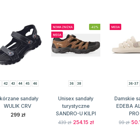
NOWA ZNIŻKA
-42%
MEGA
MEGA
1
42
43
44
45
46
36
38
36-37
kórzane sandały
Unisex sandały
Damskie s
WULIK CRV
turystyczne
EDEBA A
SANDRO-U KILPI
PRO
299 zł
254.15 zł
50.
439 zł
99 zł