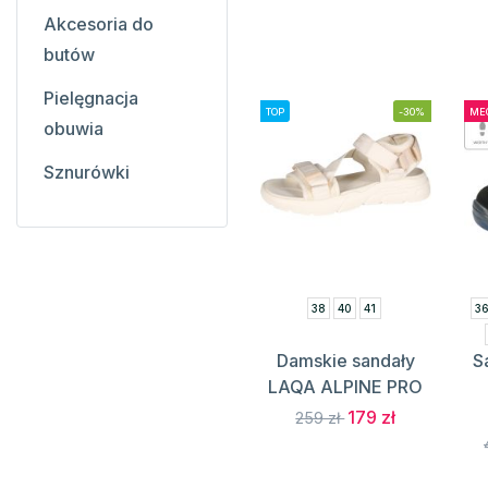
Akcesoria do
butów
Pielęgnacja
TOP
-30%
ME
obuwia
Sznurówki
38
40
41
3
Damskie sandały
S
LAQA ALPINE PRO
179 zł
259 zł