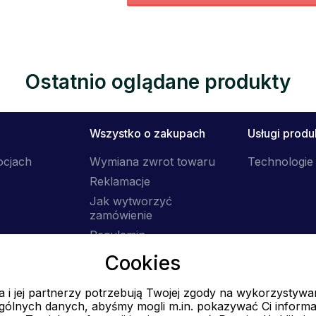
Ostatnio oglądane produkty
Wszystko o zakupach
Usługi prod
ocjach
Wymiana zwrot towaru
Technologie 
Reklamacje
Jak wytworzyć
zamówienie
Regulamin
Dostawa
Cookies
 i jej partnerzy potrzebują Twojej zgody na wykorzystywa
E-mail
ólnych danych, abyśmy mogli m.in. pokazywać Ci informa