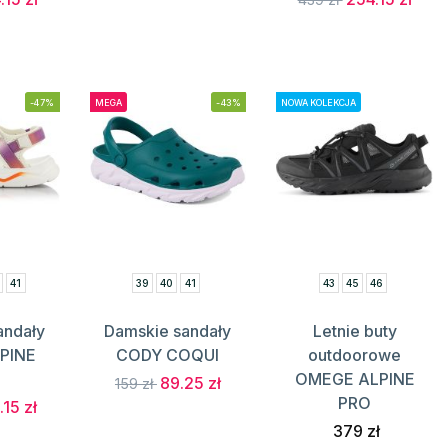
-47%
MEGA
-43%
NOWA KOLEKCJA
41
39
40
41
43
45
46
andały
Damskie sandały
Letnie buty
PINE
CODY COQUI
outdoorowe
OMEGE ALPINE
89.25 zł
159 zł
PRO
.15 zł
379 zł