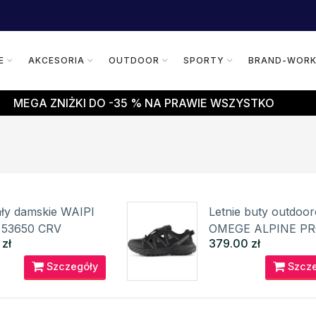
E
AKCESORIA
OUTDOOR
SPORTY
BRAND-WOR
MEGA ZNIŻKI DO -35 % NA PRAWIE WSZYSTKO
ły damskie WAIPI
Letnie buty outdoo
 53650 CRV
OMEGE ALPINE P
 zł
379.00 zł
Szczegóły
Szcze