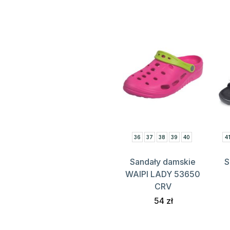
36
37
38
39
40
4
Sandały damskie
S
WAIPI LADY 53650
CRV
54 zł