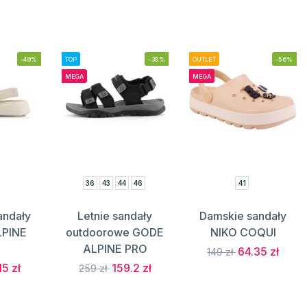
-49%
TOP
-38%
OUTLET
-56%
MEGA
MEGA
36
43
44
46
41
andały
Letnie sandały
Damskie sandały
LPINE
outdoorowe GODE
NIKO COQUI
ALPINE PRO
64.35 zł
149 zł
15 zł
159.2 zł
259 zł