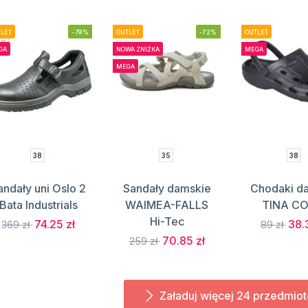
LET
-79%
OUTLET
-72%
OUTLET
GA
NOWA ZNIŻKA
MEGA
MEGA
38
35
38
andały uni Oslo 2
Sandały damskie
Chodaki d
Bata Industrials
WAIMEA-FALLS
TINA C
Hi-Tec
74.25 zł
38.
369 zł
89 zł
70.85 zł
259 zł
Załaduj więcej 24 przedmio