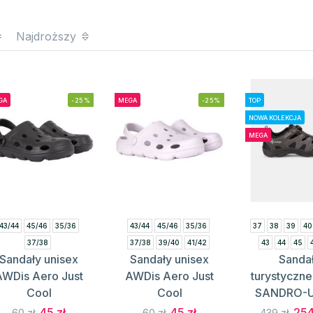
Najdroższy
GA
-25%
MEGA
-25%
TOP
NOWA KOLEKCJA
MEGA
43/44
45/46
35/36
43/44
45/46
35/36
37
38
39
40
37/38
37/38
39/40
41/42
43
44
45
Sandały unisex
Sandały unisex
Sanda
AWDis Aero Just
AWDis Aero Just
turystyczne
Cool
Cool
SANDRO-U 
45 zł
45 zł
254
60 zł
60 zł
439 zł