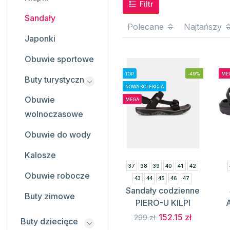
Filtr
Sandały
Polecane
Najtańszy
Japonki
Obuwie sportowe
TOP
-49%
ME
Buty turystyczne
NOWA KOLEKCJA
Obuwie
MEGA
wolnoczasowe
Obuwie do wody
Kalosze
37
38
39
40
41
42
Obuwie robocze
43
44
45
46
47
Sandały codzienne
Buty zimowe
PIERO-U KILPI
152.15 zł
299 zł
Buty dziecięce