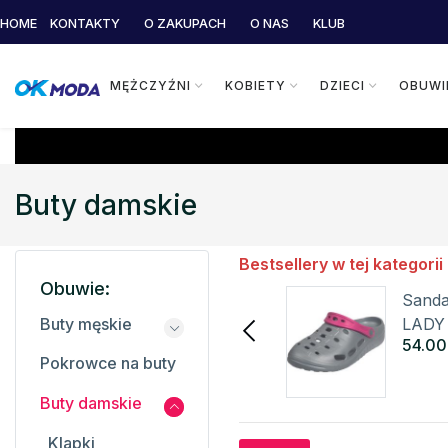
HOME
KONTAKTY
O ZAKUPACH
O NAS
KLUB
MĘŻCZYŹNI
KOBIETY
DZIECI
OBUWI
Buty damskie
Bestsellery w tej kategorii
Obuwie:
Damskie sandały EDEBA
Sanda
ALPINE PRO
LADY
Buty męskie
50.15 zł
54.00
99.00 zł
Pokrowce na buty
Szczegóły
Buty damskie
Klapki