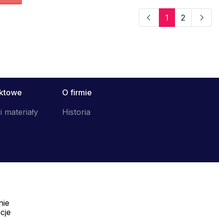
1
2
uktowe
O firmie
i materiały
Historia
nie
Telefon:
cje