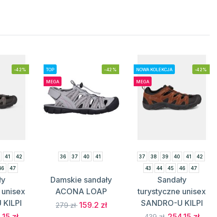
-42%
TOP
-42%
NOWA KOLEKCJA
-42%
MEGA
MEGA
41
42
36
37
40
41
37
38
39
40
41
42
46
47
43
44
45
46
47
ły
Damskie sandały
Sandały
 unisex
ACONA LOAP
turystyczne unisex
KILPI
SANDRO-U KILPI
159.2 zł
279 zł
.15 zł
254.15 zł
439 zł