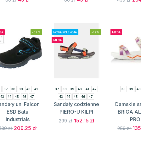
GA
-52%
NOWA KOLEKCJA
-49%
MEGA
MEGA
6
37
38
39
40
41
37
38
39
40
41
42
36
39
40
43
44
45
46
47
43
44
45
46
47
andały uni Falcon
Sandały codzienne
Damskie s
ESD Bata
PIERO-U KILPI
BRIGA AL
Industrials
PRO
152.15 zł
299 zł
209.25 zł
135
439 zł
259 zł