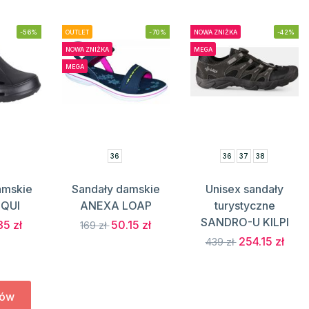
-56%
OUTLET
-70%
NOWA ZNIŻKA
-42%
NOWA ZNIŻKA
MEGA
MEGA
36
36
37
38
amskie
Sandały damskie
Unisex sandały
OQUI
ANEXA LOAP
turystyczne
SANDRO-U KILPI
35 zł
50.15 zł
169 zł
254.15 zł
439 zł
tów