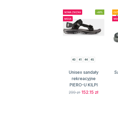
NOWA ZNIŻKA
-49%
OUT
MEGA
ME
40
41
44
45
Unisex sandały
S
rekreacyjne
PIERO-U KILPI
152.15 zł
299 zł