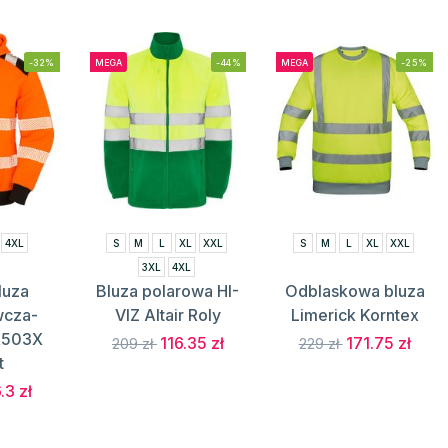
-32%
MEGA
-44%
MEGA
-25%
4XL
S
M
L
XL
XXL
S
M
L
XL
XXL
3XL
4XL
luza
Bluza polarowa HI-
Odblaskowa bluza
wcza-
VIZ Altair Roly
Limerick Korntex
R503X
116.35 zł
171.75 zł
209 zł
229 zł
t
.3 zł