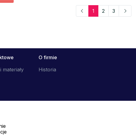
1
2
3
uktowe
O firmie
i materiały
Historia
nie
Telefon:
cje