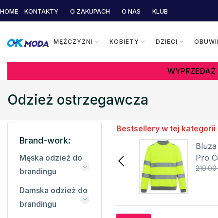
HOME
KONTAKTY
O ZAKUPACH
O NAS
KLUB
MĘŻCZYŹNI
KOBIETY
DZIECI
OBUWI
WYPRZEDAŻ 
Odzież ostrzegawcza
Bestsellery w tej kategorii
Brand-work:
Bluza odblaskowa
Bluza
HVJ510 YOKO
Pro C
Męska odzież do
142.35 zł
219.00 zł
219.00 
brandingu
Szczegóły
Damska odzież do
brandingu