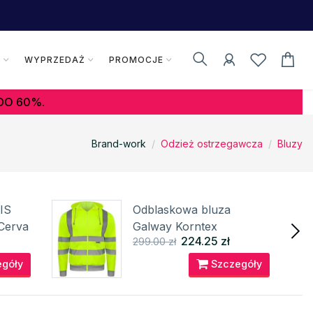
K
WYPRZEDAŻ
PROMOCJE
DO 60%.
Brand-work
Odzież ostrzegawcza
Bluzy
IS
Odblaskowa bluza
Cerva
Galway Korntex
224.25 zł
299.00 zł
góły
Szczegóły