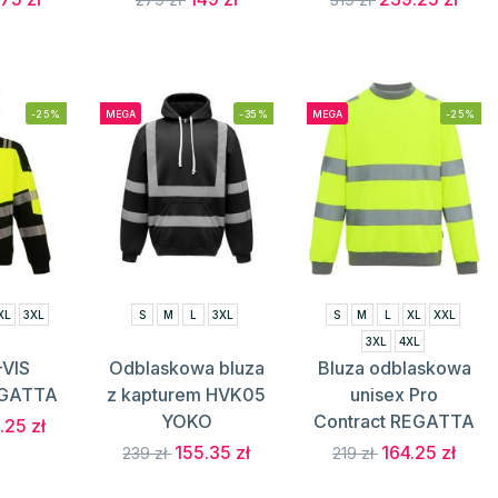
-25%
MEGA
-35%
MEGA
-25%
XL
3XL
S
M
L
3XL
S
M
L
XL
XXL
3XL
4XL
-VIS
Odblaskowa bluza
Bluza odblaskowa
EGATTA
z kapturem HVK05
unisex Pro
YOKO
Contract REGATTA
.25 zł
155.35 zł
164.25 zł
239 zł
219 zł