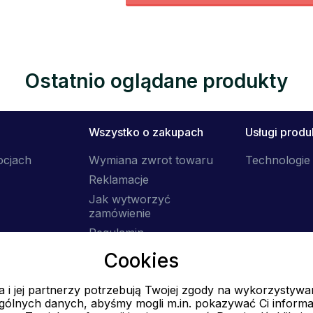
Ostatnio oglądane produkty
Wszystko o zakupach
Usługi prod
ocjach
Wymiana zwrot towaru
Technologie 
Reklamacje
Jak wytworzyć
zamówienie
Regulamin
Dostawa
Cookies
 i jej partnerzy potrzebują Twojej zgody na wykorzystywa
E-mail
ólnych danych, abyśmy mogli m.in. pokazywać Ci informa