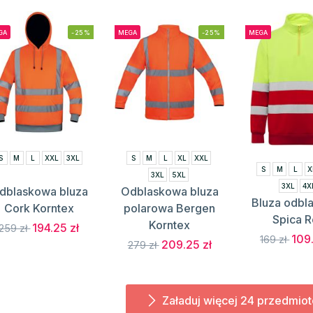
GA
-25%
MEGA
-25%
MEGA
S
M
L
XXL
3XL
S
M
L
XL
XXL
S
M
L
X
3XL
5XL
3XL
4X
dblaskowa bluza
Odblaskowa bluza
Bluza odbl
Cork Korntex
polarowa Bergen
Spica R
Korntex
194.25 zł
259 zł
109.
169 zł
209.25 zł
279 zł
Załaduj więcej 24 przedmio