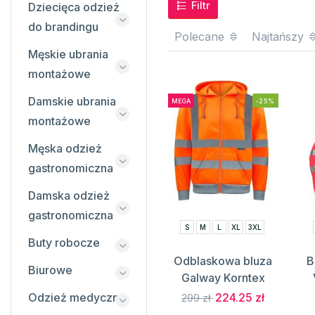
Filtr
Dziecięca odzież
do brandingu
Polecane
Najtańszy
Męskie ubrania
montażowe
Damskie ubrania
MEGA
-25%
montażowe
Męska odzież
gastronomiczna
Damska odzież
gastronomiczna
S
M
L
XL
3XL
Buty robocze
Odblaskowa bluza
B
Biurowe
Galway Korntex
Odzież medyczna
224.25 zł
299 zł