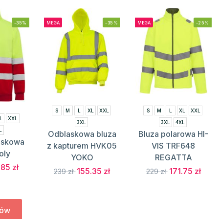
-35%
MEGA
-35%
MEGA
-25%
S
M
L
XL
XXL
S
M
L
XL
XXL
L
XXL
3XL
3XL
4XL
L
Odblaskowa bluza
Bluza polarowa HI-
askowa
z kapturem HVK05
VIS TRF648
oly
YOKO
REGATTA
85 zł
155.35 zł
171.75 zł
239 zł
229 zł
tów