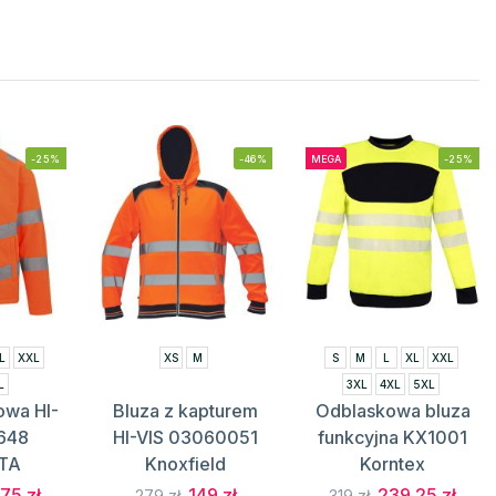
-25%
-46%
MEGA
-25%
L
XXL
XS
M
S
M
L
XL
XXL
L
3XL
4XL
5XL
owa HI-
Bluza z kapturem
Odblaskowa bluza
648
HI-VIS 03060051
funkcyjna KX1001
TA
Knoxfield
Korntex
.75 zł
149 zł
239.25 zł
279 zł
319 zł