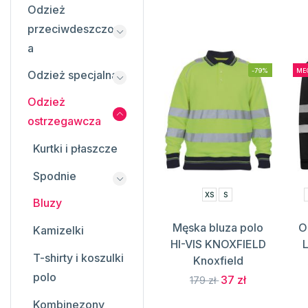
Odzież
przeciwdeszczow
a
-79%
ME
Odzież specjalna
Odzież
ostrzegawcza
Kurtki i płaszcze
Spodnie
XS
S
Bluzy
Męska bluza polo
O
Kamizelki
HI-VIS KNOXFIELD
L
T-shirty i koszulki
Knoxfield
polo
37 zł
179 zł
Kombinezony