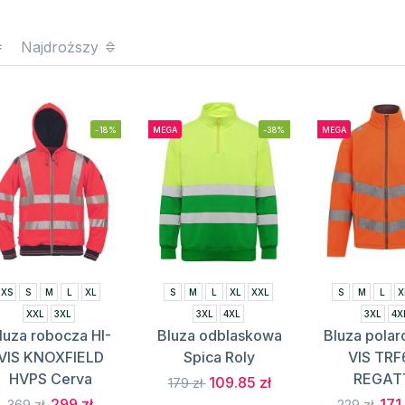
Najdroższy
-18%
MEGA
-38%
MEGA
XS
S
M
L
XL
S
M
L
XL
XXL
S
M
L
X
XXL
3XL
3XL
4XL
3XL
4X
luza robocza HI-
Bluza odblaskowa
Bluza polar
VIS KNOXFIELD
Spica Roly
VIS TRF
HVPS Cerva
REGAT
109.85 zł
179 zł
299 zł
171
369 zł
229 zł