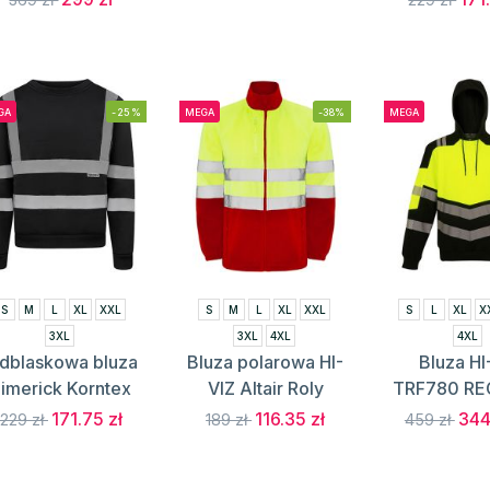
GA
-25%
MEGA
-38%
MEGA
S
M
L
XL
XXL
S
M
L
XL
XXL
S
L
XL
X
3XL
3XL
4XL
4XL
dblaskowa bluza
Bluza polarowa HI-
Bluza HI
imerick Korntex
VIZ Altair Roly
TRF780 R
171.75 zł
116.35 zł
344
229 zł
189 zł
459 zł