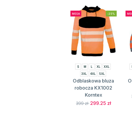
MEGA
-25%
ME
S
M
L
XL
XXL
3XL
4XL
5XL
Odblaskowa bluza
O
robocza KX1002
Korntex
299.25 zł
399 zł