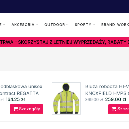
E
AKCESORIA
OUTDOOR
SPORTY
BRAND-WOR
TRWA – SKORZYSTAJ Z LETNIEJ WYPRZEDAŻY, RABATY 
 odblaskowa unisex
Bluza robocza HI-V
ontract REGATTA
KNOXFIELD HVPS 
164.25 zł
259.00 zł
zł
369.00 zł
Szczegóły
Szcze