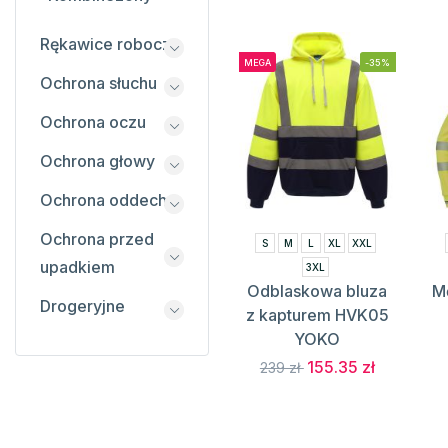
Rękawice robocze
MEGA
-35%
Ochrona słuchu
Ochrona oczu
Ochrona głowy
Ochrona oddechu
Ochrona przed
S
M
L
XL
XXL
upadkiem
3XL
Odblaskowa bluza
Mę
Drogeryjne
z kapturem HVK05
YOKO
155.35 zł
239 zł