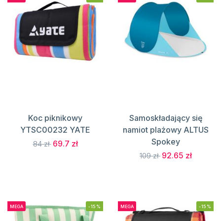
Koc piknikowy
Samoskładający się
YTSC00232 YATE
namiot plażowy ALTUS
Spokey
69.7 zł
84 zł
92.65 zł
109 zł
MEGA
-15%
MEGA
-15%