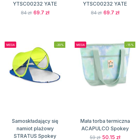
YTSC00232 YATE
YTSC00232 YATE
69.7 zł
69.7 zł
84 zł
84 zł
MEGA
-20%
MEGA
-15%
Samoskładający się
Mała torba termiczna
namiot plażowy
ACAPULCO Spokey
STRATUS Spokey
50.15 zł
59 zł