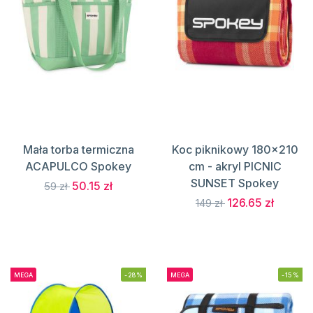
Mała torba termiczna
Koc piknikowy 180x210
ACAPULCO Spokey
cm - akryl PICNIC
SUNSET Spokey
50.15 zł
59 zł
126.65 zł
149 zł
MEGA
-28%
MEGA
-15%