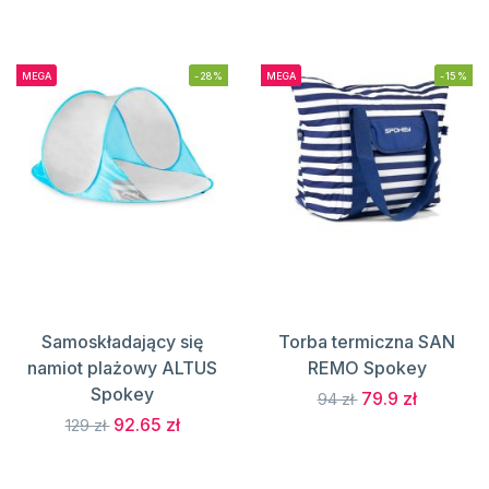
MEGA
-28%
MEGA
-15%
Samoskładający się
Torba termiczna SAN
namiot plażowy ALTUS
REMO Spokey
Spokey
79.9 zł
94 zł
92.65 zł
129 zł