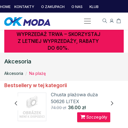
HOME
KONTAKTY
O ZAKUPACH
O NAS
KLUB
WYPRZEDAŻ TRWA – SKORZYSTAJ
Z LETNIEJ WYPRZEDAŻY, RABATY
DO 60%.
Akcesoria
Akcesoria
Na plażę
Bestsellery w tej kategorii
Chusta plażowa duża
50626 LITEX
36.00 zł
74.00 zł
Szczegóły
óły