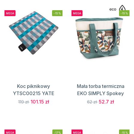
MEGA
-15%
MEGA
-15%
Koc piknikowy
Mała torba termiczna
YTSC00215 YATE
EKO SIMPLY Spokey
101.15 zł
52.7 zł
119 zł
62 zł
MEGA
-17%
MEGA
-15%