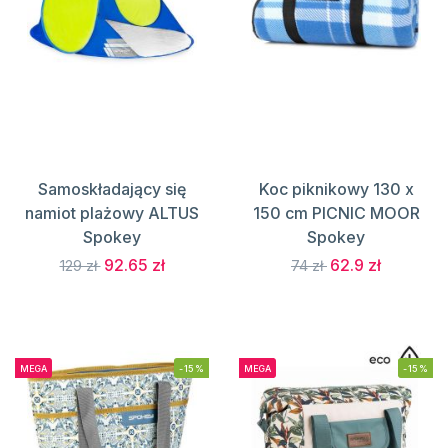
Samoskładający się
Koc piknikowy 130 x
namiot plażowy ALTUS
150 cm PICNIC MOOR
Spokey
Spokey
92.65 zł
62.9 zł
129 zł
74 zł
MEGA
-15%
MEGA
-15%