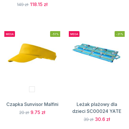
118.15 zł
149 zł
MEGA
-51%
MEGA
-21%
Czapka Sunvisor Malfini
Leżak plażowy dla
dzieci SC00024 YATE
9.75 zł
20 zł
30.6 zł
39 zł