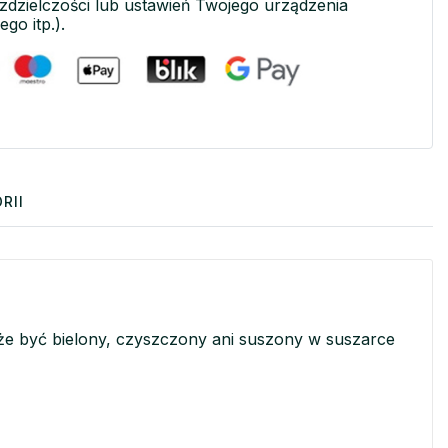
ozdzielczości lub ustawień Twojego urządzenia
ego itp.).
RII
oże być bielony, czyszczony ani suszony w suszarce