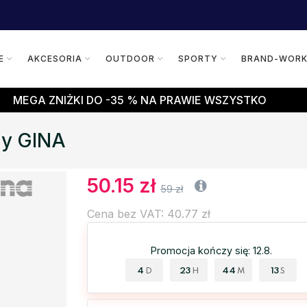
E
AKCESORIA
OUTDOOR
SPORTY
BRAND-WOR
MEGA ZNIŻKI DO -35 % NA PRAWIE WSZYSTKO
ny GINA
50.15 zł
59 zł
Cena bez VAT: 40.77 zł
Promocja kończy się: 12.8.
4
23
44
12
D
H
M
S