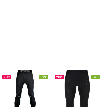
MEGA
-30%
MEGA
-70%