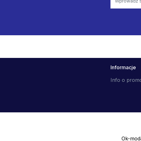
Informacje
Info o prom
Ok-moda
Sprzedawca