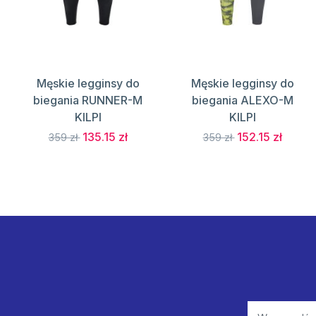
Męskie legginsy do
Męskie legginsy do
biegania RUNNER-M
biegania ALEXO-M
KILPI
KILPI
135.15 zł
152.15 zł
359 zł
359 zł