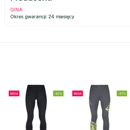
GINA
Okres gwarancji: 24 miesięcy
MEGA
-62%
MEGA
-57%