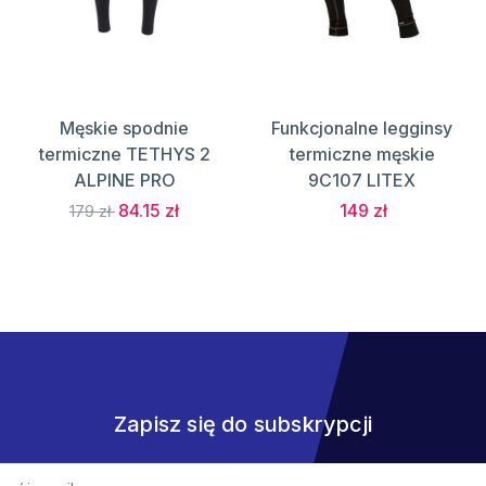
Męskie spodnie
Funkcjonalne legginsy
termiczne TETHYS 2
termiczne męskie
ALPINE PRO
9C107 LITEX
84.15 zł
149 zł
179 zł
Zapisz się do subskrypcji