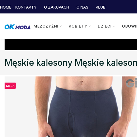
HOME
KONTAKTY
O ZAKUPACH
O NAS
KLUB
MĘŻCZYŹNI
KOBIETY
DZIECI
OBUWI
Męskie kalesony Męskie kaleso
MEGA