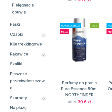
Pielęgnacja
obuwia
Paski
NOWA KOLEKCJA
-23%
NOW
MEGA
ME
Czapki
Kije trekkingowe
Rękawice
Szaliki
Płaszcze
przeciwdeszczow
Perfumy do prania
P
e
Pure Essence 50ml
O
NORTHFINDER
Skarpety
30.6 zł
40 zł
Na plażę