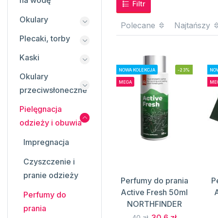
na wodę
Filtr
Okulary
Polecane
Najtańszy
Plecaki, torby
Kaski
NOWA KOLEKCJA
-23%
NOW
Okulary
MEGA
ME
przeciwsłoneczne
Pielęgnacja
odzieży i obuwia
Impregnacja
Czyszczenie i
pranie odzieży
Perfumy do prania
P
Active Fresh 50ml
Perfumy do
NORTHFINDER
prania
30.6 zł
40 zł