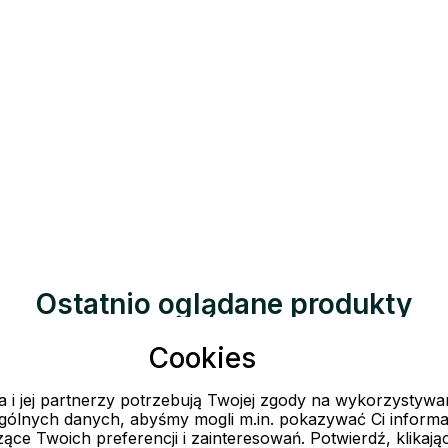
Ostatnio oglądane produkty
Cookies
Wszystko o zakupach
Usługi prod
 i jej partnerzy potrzebują Twojej zgody na wykorzystywa
ocjach
Wymiana zwrot towaru
Technologie 
ólnych danych, abyśmy mogli m.in. pokazywać Ci informa
ące Twoich preferencji i zainteresowań. Potwierdź, klikają
Reklamacje