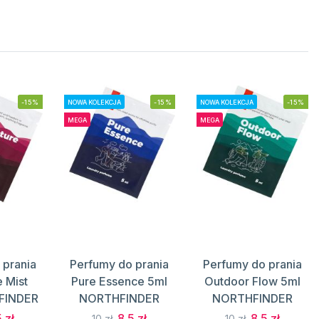
-15%
NOWA KOLEKCJA
-15%
NOWA KOLEKCJA
-15%
MEGA
MEGA
 prania
Perfumy do prania
Perfumy do prania
 Mist
Pure Essence 5ml
Outdoor Flow 5ml
FINDER
NORTHFINDER
NORTHFINDER
 zł
8.5 zł
8.5 zł
10 zł
10 zł