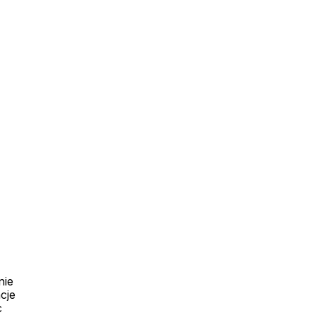
uktowe
O firmie
nie
i materiały
Historia
cje
c