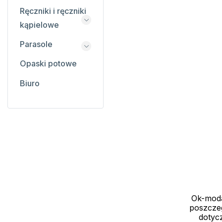
Ręczniki i ręczniki
kąpielowe
Parasole
Opaski potowe
Biuro
Informacje
Ok-moda
Info o prom
poszczeg
dotycz