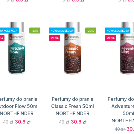
A KOLEKCJA
-23%
NOWA KOLEKCJA
-23%
NOWA KOLEKCJA
GA
MEGA
MEGA
erfumy do prania
Perfumy do prania
Perfumy do
utdoor Flow 50ml
Classic Fresh 50ml
Adventure
NORTHFINDER
NORTHFINDER
50m
NORTHFI
30.6 zł
30.6 zł
40 zł
40 zł
30.
40 zł