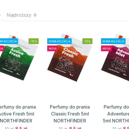
Najdroższy
A KOLEKCJA
-15%
NOWA KOLEKCJA
-15%
NOWA KOLEKCJA
GA
MEGA
MEGA
erfumy do prania
Perfumy do prania
Perfumy do
Active Fresh 5ml
Classic Fresh 5ml
Adventure
NORTHFINDER
NORTHFINDER
5ml NORTH
8.5 zł
8.5 zł
8.5
10 zł
10 zł
10 zł