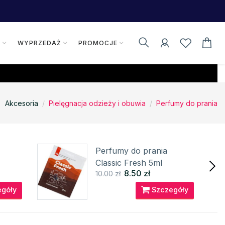
K
WYPRZEDAŻ
PROMOCJE
Akcesoria
Pielęgnacja odzieży i obuwia
Perfumy do prania
Perfumy do prania
Classic Fresh 5ml
8.50 zł
10.00 zł
NORTHFINDER
góły
Szczegóły