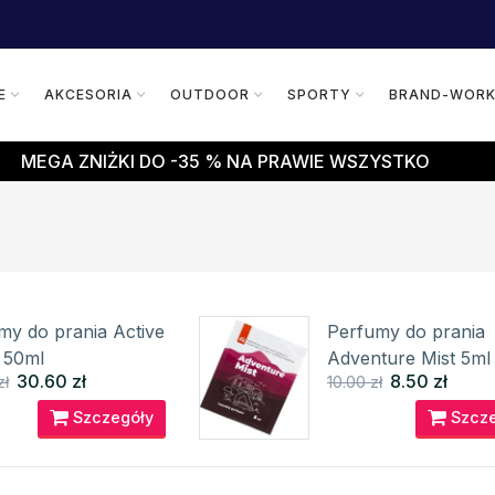
E
AKCESORIA
OUTDOOR
SPORTY
BRAND-WOR
MEGA ZNIŻKI DO -35 % NA PRAWIE WSZYSTKO
my do prania Active
Perfumy do prania
 50ml
Adventure Mist 5ml
30.60 zł
8.50 zł
zł
10.00 zł
HFINDER
NORTHFINDER
Szczegóły
Szcze