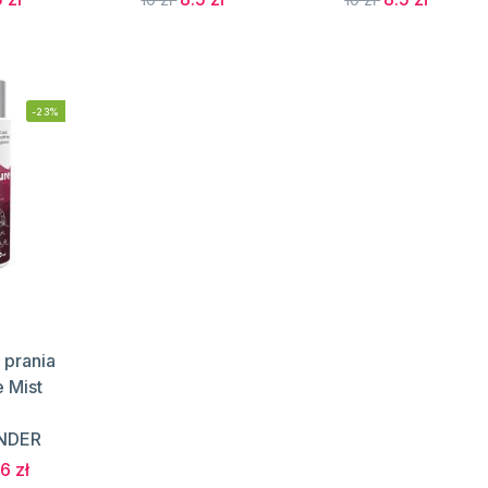
-23%
 prania
 Mist
l
NDER
6 zł