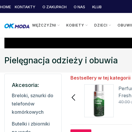
HOME
KONTAKTY
O ZAKUPACH
O NAS
KLUB
MĘŻCZYŹNI
KOBIETY
DZIECI
OBUWI
Pielęgnacja odzieży i obuwia
Bestsellery w tej kategorii
Akcesoria:
Perfumy do prania
Perfu
Classic Fresh 50ml
Fresh
Breloki, sznurki do
30.60 zł
40.00 zł
40.00 
NORTHFINDER
NORT
telefonów
Szczegóły
komórkowych
Butelki i zbiorniki