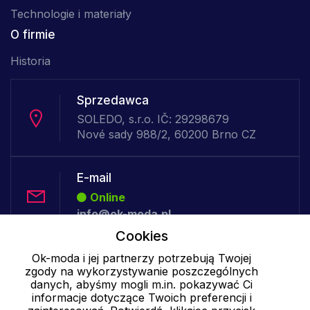
Technologie i materiały
O firmie
Historia
Sprzedawca
SOLEDO, s.r.o. IČ: 29298679
Nové sady 988/2, 60200 Brno CZ
E-mail
Online
info@ok-moda.pl
Cookies
Telefon:
Ok-moda i jej partnerzy potrzebują Twojej
zgody na wykorzystywanie poszczególnych
Offline
danych, abyśmy mogli m.in. pokazywać Ci
informacje dotyczące Twoich preferencji i