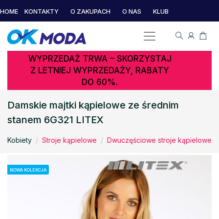
HOME
KONTAKTY
O ZAKUPACH
O NAS
KLUB
WYPRZEDAŻ TRWA – SKORZYSTAJ
Z LETNIEJ WYPRZEDAŻY, RABATY
DO 60%.
Damskie majtki kąpielowe ze średnim
stanem 6G321 LITEX
Kobiety
Stroje kąpielowe
Dwuczęściowe stroje kąpielowe
NOWA KOLEKCJA