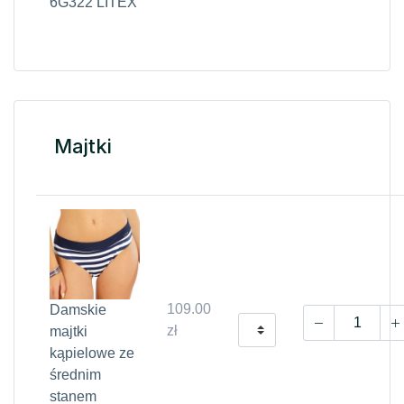
6G322 LITEX
Majtki
109.00
Damskie
zł
majtki
kąpielowe ze
średnim
stanem